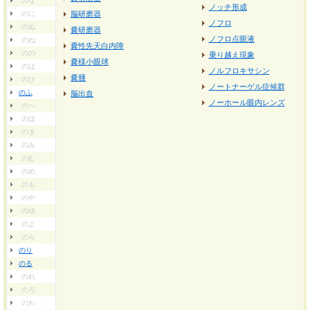
のな
ノッチ形成
のに
脳研磨器
ノフロ
のぬ
嚢研磨器
ノフロ点眼液
のね
嚢性先天白内障
のの
乗り越え現象
嚢様小眼球
のは
ノルフロキサシン
嚢腫
のひ
ノートナーゲル症候群
のふ
脳出血
ノーホール眼内レンズ
のへ
のほ
のま
のみ
のむ
のめ
のも
のや
のゆ
のよ
のら
のり
のる
のれ
のろ
のわ