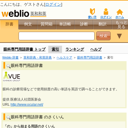
こんにちは、
ゲスト
さん[
ログイン
]
英和和英
使い方
ログイン
ホーム
もっと
辞書
例文
質問箱
単語帳
診断
翻訳
見る
▼
眼科専門用語辞書 トップ
索引
ランキング
ヘルプ
Weblio 辞書
＞
英和辞典・和英辞典
＞
ヘルスケア
＞
眼科専門用語辞書
＞ 索引
眼科専門用語辞書
眼科の診療現場などで使用頻度の高い単語を英語で調べることができます。
提供 医療法人社団医新会
URL
http://www.ocular.net/
眼科専門用語辞書 のさくいん
「の」から始まる用語のさくいん