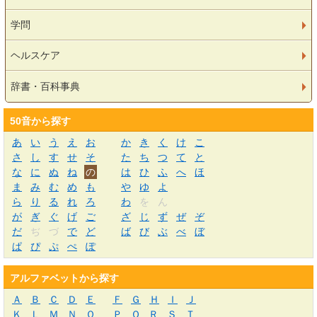
学問
ヘルスケア
辞書・百科事典
50音から探す
あ
い
う
え
お
か
き
く
け
こ
さ
し
す
せ
そ
た
ち
つ
て
と
な
に
ぬ
ね
の
は
ひ
ふ
へ
ほ
ま
み
む
め
も
や
ゆ
よ
ら
り
る
れ
ろ
わ
を
ん
が
ぎ
ぐ
げ
ご
ざ
じ
ず
ぜ
ぞ
だ
ぢ
づ
で
ど
ば
び
ぶ
べ
ぼ
ぱ
ぴ
ぷ
ぺ
ぽ
アルファベットから探す
Ａ
Ｂ
Ｃ
Ｄ
Ｅ
Ｆ
Ｇ
Ｈ
Ｉ
Ｊ
Ｋ
Ｌ
Ｍ
Ｎ
Ｏ
Ｐ
Ｑ
Ｒ
Ｓ
Ｔ