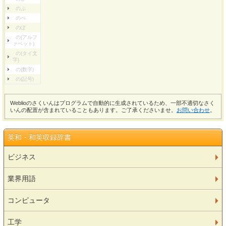
のぷ
のぺ
のぽ
の(アルフ
ァベット)
の(タイ文
字)
の(数字)
の(記号)
Weblioのさくいんはプログラムで自動的に生成されているため、一部不適切なさく
いんの配置が含まれていることもあります。ご了承くださいませ。
お問い合わせ
。
英和・和英収録辞書
ビジネス
業界用語
コンピュータ
工学