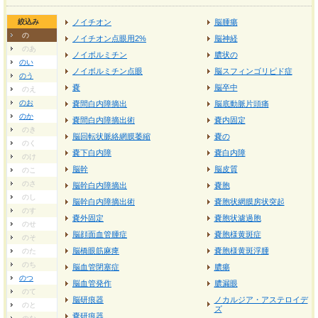
絞込み
ノイチオン
脳腫瘍
の
ノイチオン点眼用2%
脳神経
のあ
ノイボルミチン
膿状の
のい
ノイボルミチン点眼
脳スフィンゴリピド症
のう
嚢
脳卒中
のえ
のお
嚢間白内障摘出
脳底動脈片頭痛
のか
嚢間白内障摘出術
嚢内固定
のき
脳回転状脈絡網膜萎縮
嚢の
のく
嚢下白内障
嚢白内障
のけ
脳幹
脳皮質
のこ
のさ
脳幹白内障摘出
嚢胞
のし
脳幹白内障摘出術
嚢胞状網膜房状突起
のす
嚢外固定
嚢胞状濾過胞
のせ
脳顔面血管腫症
嚢胞様黄斑症
のそ
脳橋眼筋麻痺
嚢胞様黄斑浮腫
のた
のち
脳血管閉塞症
膿瘍
のつ
脳血管発作
膿漏眼
のて
脳研痕器
ノカルジア・アステロイデ
のと
ズ
嚢研痕器