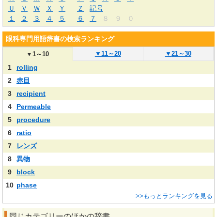
Ｕ
Ｖ
Ｗ
Ｘ
Ｙ
Ｚ
記号
１
２
３
４
５
６
７
８
９
０
眼科専門用語辞書の検索ランキング
▼
11～20
▼
21～30
▼
1～10
1
rolling
2
赤目
3
recipient
4
Permeable
5
procedure
6
ratio
7
レンズ
8
異物
9
block
10
phase
>>もっとランキングを見る
同じカテゴリーのほかの辞書