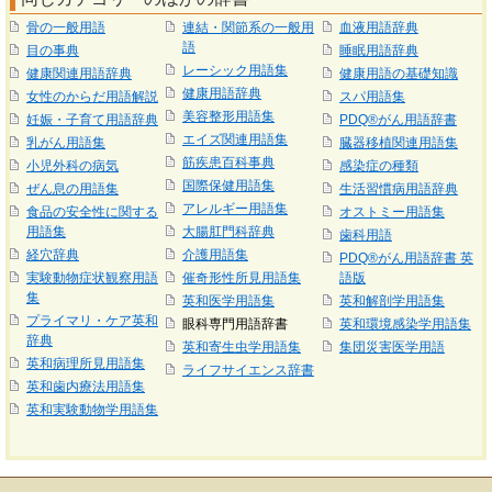
骨の一般用語
連結・関節系の一般用
血液用語辞典
語
目の事典
睡眠用語辞典
レーシック用語集
健康関連用語辞典
健康用語の基礎知識
健康用語辞典
女性のからだ用語解説
スパ用語集
美容整形用語集
妊娠・子育て用語辞典
PDQ®がん用語辞書
エイズ関連用語集
乳がん用語集
臓器移植関連用語集
筋疾患百科事典
小児外科の病気
感染症の種類
国際保健用語集
ぜん息の用語集
生活習慣病用語辞典
アレルギー用語集
食品の安全性に関する
オストミー用語集
用語集
大腸肛門科辞典
歯科用語
経穴辞典
介護用語集
PDQ®がん用語辞書 英
実験動物症状観察用語
催奇形性所見用語集
語版
集
英和医学用語集
英和解剖学用語集
プライマリ・ケア英和
眼科専門用語辞書
英和環境感染学用語集
辞典
英和寄生虫学用語集
集団災害医学用語
英和病理所見用語集
ライフサイエンス辞書
英和歯内療法用語集
英和実験動物学用語集