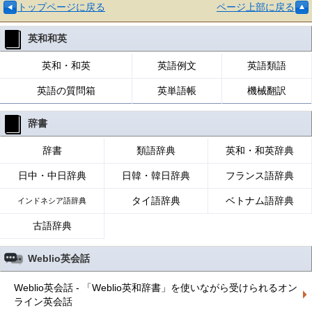
トップページに戻る
ページ上部に戻る
英和和英
英和・和英
英語例文
英語類語
英語の質問箱
英単語帳
機械翻訳
辞書
辞書
類語辞典
英和・和英辞典
日中・中日辞典
日韓・韓日辞典
フランス語辞典
タイ語辞典
ベトナム語辞典
インドネシア語辞典
古語辞典
Weblio英会話
Weblio英会話 - 「Weblio英和辞書」を使いながら受けられるオン
ライン英会話