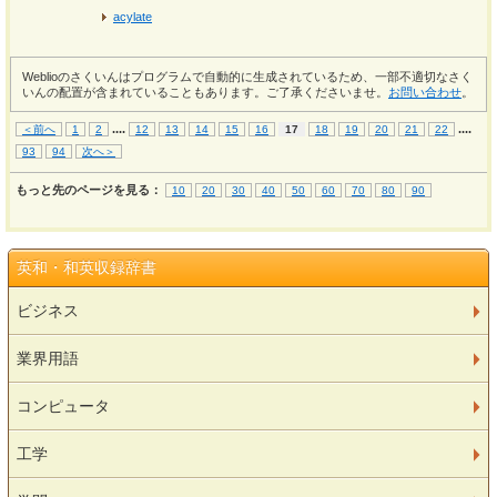
acylate
Weblioのさくいんはプログラムで自動的に生成されているため、一部不適切なさく
いんの配置が含まれていることもあります。ご了承くださいませ。
お問い合わせ
。
...
.
...
.
＜前へ
1
2
12
13
14
15
16
17
18
19
20
21
22
93
94
次へ＞
もっと先のページを見る：
10
20
30
40
50
60
70
80
90
英和・和英収録辞書
ビジネス
業界用語
コンピュータ
工学