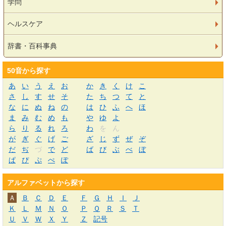
学問
ヘルスケア
辞書・百科事典
50音から探す
あ
い
う
え
お
か
き
く
け
こ
さ
し
す
せ
そ
た
ち
つ
て
と
な
に
ぬ
ね
の
は
ひ
ふ
へ
ほ
ま
み
む
め
も
や
ゆ
よ
ら
り
る
れ
ろ
わ
を
ん
が
ぎ
ぐ
げ
ご
ざ
じ
ず
ぜ
ぞ
だ
ぢ
づ
で
ど
ば
び
ぶ
べ
ぼ
ぱ
ぴ
ぷ
ぺ
ぽ
アルファベットから探す
Ａ
Ｂ
Ｃ
Ｄ
Ｅ
Ｆ
Ｇ
Ｈ
Ｉ
Ｊ
Ｋ
Ｌ
Ｍ
Ｎ
Ｏ
Ｐ
Ｑ
Ｒ
Ｓ
Ｔ
Ｕ
Ｖ
Ｗ
Ｘ
Ｙ
Ｚ
記号