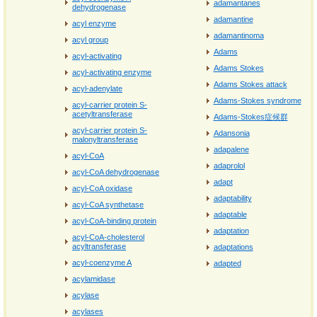
adamantanes
dehydrogenase
adamantine
acyl enzyme
adamantinoma
acyl group
Adams
acyl-activating
Adams Stokes
acyl-activating enzyme
Adams Stokes attack
acyl-adenylate
Adams-Stokes syndrome
acyl-carrier protein S-
acetyltransferase
Adams-Stokes症候群
acyl-carrier protein S-
Adansonia
malonyltransferase
adapalene
acyl-CoA
adaprolol
acyl-CoA dehydrogenase
adapt
acyl-CoA oxidase
adaptability
acyl-CoA synthetase
adaptable
acyl-CoA-binding protein
adaptation
acyl-CoA-cholesterol
acyltransferase
adaptations
acyl-coenzyme A
adapted
acylamidase
acylase
acylases