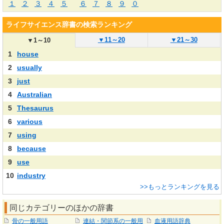
１
２
３
４
５
６
７
８
９
０
ライフサイエンス辞書の検索ランキング
▼
11～20
▼
21～30
▼
1～10
1
house
2
usually
3
just
4
Australian
5
Thesaurus
6
various
7
using
8
because
9
use
10
industry
>>もっとランキングを見る
同じカテゴリーのほかの辞書
骨の一般用語
連結・関節系の一般用
血液用語辞典