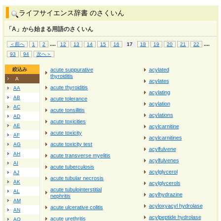
ライフサイエンス辞書 のさくいん
「A」から始まる用語のさくいん
...
.
...
.
＜前へ
1
2
12
13
14
15
16
17
18
19
20
21
22
93
94
次へ＞
絞込み
acute suppurative
acylated
thyroiditis
A
acylates
acute thyroiditis
AA
acylating
AB
acute tolerance
acylation
AC
acute tonsillitis
acylations
AD
acute toxicities
AE
acylcarnitine
acute toxicity
AF
acylcarnitines
acute toxicity test
AG
acylfulvene
AH
acute transverse myelitis
acylfulvenes
AI
acute tuberculosis
acylglycerol
AJ
acute tubular necrosis
AK
acylglycerols
acute tubulointerstitial
AL
acylhydrazine
nephritis
AM
acyloxyacyl hydrolase
acute ulcerative colitis
AN
acylpeptide hydrolase
acute urethritis
AO