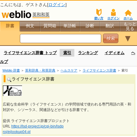
こんにちは、
ゲスト
さん[
ログイン
]
英和和英
使い方
ログイン
ホーム
もっと
辞書
例文
質問箱
単語帳
診断
翻訳
見る
▼
ライフサイエンス辞書 トップ
索引
ランキング
イディオム
ヘ
ルプ
Weblio 辞書
＞
英和辞典・和英辞典
＞
ヘルスケア
＞
ライフサイエンス辞書
＞ 索引
ライフサイエンス辞書
広範な生命科学（ライフサイエンス）の学問領域で使われる専門用語の英・和
対訳や、シソーラス、関連語などが引ける辞書です。
提供 ライフサイエンス辞書プロジェクト
URL
https://lsd-project.jp/cgi-bin/lsdp
roj/ejlookup04.pl