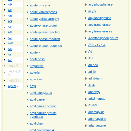
acylphosphatase
AP
acute urticaria
AQ
acyls
acute viral hepatitis
AR
acylsphingosine
acute yellow atrophy
AS
acyltransferase
acute-phase protein
AT
acyltransferases
acute-phase reactant
AU
AV
Acyrthosiphon pisum
acute-phase reaction
AW
ACバイパス
acute-phase response
AX
Ad
acutely
AY
AD
acuteness
AZ
ad hoc
A(50音)
acyanotic
A(タイ文
ad lib
acyclic
字)
ad libitum
acyclovir
A(数字)
ADA
acyl
A(記号)
adactyly
acyl adenylates
adalimumab
acyl carrier
ADAM
acyl carrier protein
adamalysin
acyl carrier protein
synthase
adamalysins
acyl chain
adamantane
acyl coenzyme A