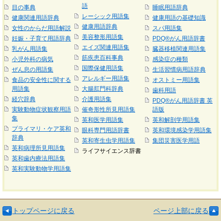
語
目の事典
睡眠用語辞典
レーシック用語集
健康関連用語辞典
健康用語の基礎知識
健康用語辞典
女性のからだ用語解説
スパ用語集
美容整形用語集
妊娠・子育て用語辞典
PDQ®がん用語辞書
エイズ関連用語集
乳がん用語集
臓器移植関連用語集
筋疾患百科事典
小児外科の病気
感染症の種類
国際保健用語集
ぜん息の用語集
生活習慣病用語辞典
アレルギー用語集
食品の安全性に関する
オストミー用語集
用語集
大腸肛門科辞典
歯科用語
経穴辞典
介護用語集
PDQ®がん用語辞書 英
実験動物症状観察用語
催奇形性所見用語集
語版
集
英和医学用語集
英和解剖学用語集
プライマリ・ケア英和
眼科専門用語辞書
英和環境感染学用語集
辞典
英和寄生虫学用語集
集団災害医学用語
英和病理所見用語集
ライフサイエンス辞書
英和歯内療法用語集
英和実験動物学用語集
トップページに戻る
ページ上部に戻る