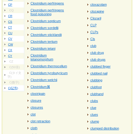
Clostridium perfringens
cloxazolam
CP
Clostridium perfringens
CQ
clozapine
food poisoning
CR
Clozaril
Clostridium septicum
CS
CLP
CT
Clostridium sordellii
CLPs
CU
Clostridium sticklandii
CV
Cls
Clostridium tertium
CW
club
Clostridium tetani
CX
club drug
Clostridium
CY
tetanomorphum
club drugs
CZ
Clostridium thermocellum
clubbed finger
C(50音)
C(タイ文
Clostridium tyrobutyricum
clubbed nail
字)
Clostridium welchii
clubbing
C(数字)
Clostridium属
clubfoot
C(記号)
clostripain
clubhand
closure
clubs
closures
clue
clot
clues
clot retraction
clump
cloth
clumped distribution