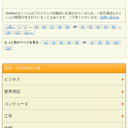
Weblioのさくいんはプログラムで自動的に生成されているため、一部不適切なさく
いんの配置が含まれていることもあります。ご了承くださいませ。
お問い合わせ
。
...
.
...
.
＜前へ
1
2
55
56
57
58
59
60
61
62
63
64
65
116
117
次へ＞
もっと先のページを見る：
10
20
30
40
50
60
70
80
90
100
110
英和・和英収録辞書
ビジネス
業界用語
コンピュータ
工学