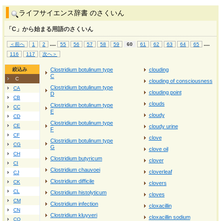
ライフサイエンス辞書 のさくいん
「C」から始まる用語のさくいん
...
.
...
.
＜前へ
1
2
55
56
57
58
59
60
61
62
63
64
65
116
117
次へ＞
絞込み
Clostridium botulinum type
clouding
C
C
clouding of consciousness
Clostridium botulinum type
CA
clouding point
D
CB
clouds
Clostridium botulinum type
CC
E
cloudy
CD
Clostridium botulinum type
CE
cloudy urine
F
CF
clove
Clostridium botulinum type
CG
G
clove oil
CH
Clostridium butyricum
clover
CI
Clostridium chauvoei
cloverleaf
CJ
Clostridium difficile
CK
clovers
CL
Clostridium histolyticum
cloves
CM
Clostridium infection
cloxacillin
CN
Clostridium kluyveri
cloxacillin sodium
CO