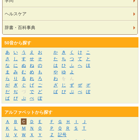
学問
ヘルスケア
辞書・百科事典
50音から探す
あ
い
う
え
お
か
き
く
け
こ
さ
し
す
せ
そ
た
ち
つ
て
と
な
に
ぬ
ね
の
は
ひ
ふ
へ
ほ
ま
み
む
め
も
や
ゆ
よ
ら
り
る
れ
ろ
わ
を
ん
が
ぎ
ぐ
げ
ご
ざ
じ
ず
ぜ
ぞ
だ
ぢ
づ
で
ど
ば
び
ぶ
べ
ぼ
ぱ
ぴ
ぷ
ぺ
ぽ
アルファベットから探す
Ａ
Ｂ
Ｃ
Ｄ
Ｅ
Ｆ
Ｇ
Ｈ
Ｉ
Ｊ
Ｋ
Ｌ
Ｍ
Ｎ
Ｏ
Ｐ
Ｑ
Ｒ
Ｓ
Ｔ
Ｕ
Ｖ
Ｗ
Ｘ
Ｙ
Ｚ
記号