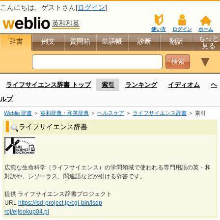
こんにちは、
ゲスト
さん[
ログイン
]
英和和英
使い方
ログイン
ホーム
もっと
辞書
例文
質問箱
単語帳
診断
翻訳
見る
▼
ライフサイエンス辞書 トップ
索引
ランキング
イディオム
ヘ
ルプ
Weblio 辞書
＞
英和辞典・和英辞典
＞
ヘルスケア
＞
ライフサイエンス辞書
＞ 索引
ライフサイエンス辞書
広範な生命科学（ライフサイエンス）の学問領域で使われる専門用語の英・和
対訳や、シソーラス、関連語などが引ける辞書です。
提供 ライフサイエンス辞書プロジェクト
URL
https://lsd-project.jp/cgi-bin/lsdp
roj/ejlookup04.pl