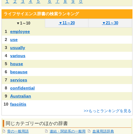
１
２
３
４
５
６
７
８
９
０
ライフサイエンス辞書の検索ランキング
▼
11～20
▼
21～30
▼
1～10
1
employee
2
use
3
usually
4
various
5
house
6
because
7
services
8
confidential
9
Australian
10
fasciitis
>>もっとランキングを見る
同じカテゴリーのほかの辞書
骨の一般用語
連結・関節系の一般用
血液用語辞典