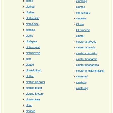
clothe
clumping
clothed
clumps
clothes
clumsiness
clothianidin
clupeine
clothiapine
Clusia
clothing
Clusiaceae
cloths
cluster
clotiapine
cluster analyses
clotiazepam
cluster analysis
clotrimazole
cluster chemistry
clots
cluster headache
clotted
cluster headaches
clotted blood
cluster of differentiation
clotting
clustered
clotting disorder
clusterin
clotting factor
clustering
clotting factors
clotting time
cloud
clouded