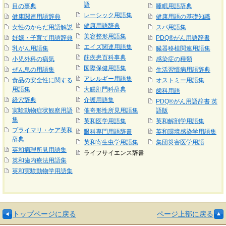
語
目の事典
睡眠用語辞典
レーシック用語集
健康関連用語辞典
健康用語の基礎知識
健康用語辞典
女性のからだ用語解説
スパ用語集
美容整形用語集
妊娠・子育て用語辞典
PDQ®がん用語辞書
エイズ関連用語集
乳がん用語集
臓器移植関連用語集
筋疾患百科事典
小児外科の病気
感染症の種類
国際保健用語集
ぜん息の用語集
生活習慣病用語辞典
アレルギー用語集
食品の安全性に関する
オストミー用語集
用語集
大腸肛門科辞典
歯科用語
経穴辞典
介護用語集
PDQ®がん用語辞書 英
実験動物症状観察用語
催奇形性所見用語集
語版
集
英和医学用語集
英和解剖学用語集
プライマリ・ケア英和
眼科専門用語辞書
英和環境感染学用語集
辞典
英和寄生虫学用語集
集団災害医学用語
英和病理所見用語集
ライフサイエンス辞書
英和歯内療法用語集
英和実験動物学用語集
トップページに戻る
ページ上部に戻る