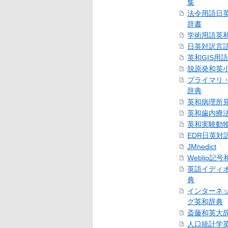
集
法令用語日
辞書
学術用語英
日英対訳言
英和GIS用
脱原発和英
プライマリ
辞典
英和病理所
英和歯内療
英和実験動
EDR日英対
JMnedict
Weblio記
英語イディ
典
インターネ
グ英和辞典
斎藤和英大
人口統計学