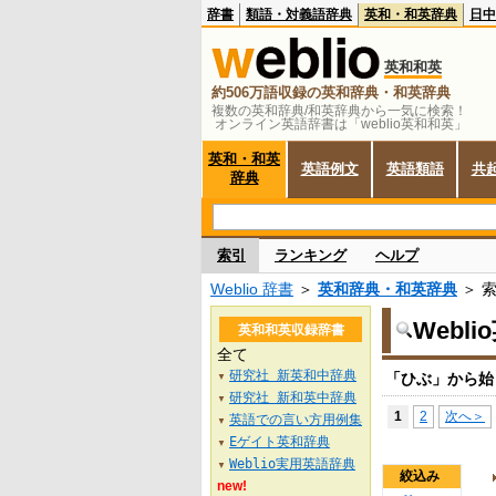
辞書
類語・対義語辞典
英和・和英辞典
日中
英和和英
約506万語収録の英和辞典・和英辞典
複数の英和辞典/和英辞典から一気に検索！
オンライン英語辞書は「weblio英和和英」
英和・和英
英語例文
英語類語
共
辞典
索引
ランキング
ヘルプ
Weblio 辞書
＞
英和辞典・和英辞典
＞ 
Webl
英和和英収録辞書
全て
研究社 新英和中辞典
「ひぶ」から始
▼
研究社 新和英中辞典
▼
1
2
次へ＞
英語での言い方用例集
▼
Eゲイト英和辞典
▼
Weblio実用英語辞典
▼
絞込み
new!