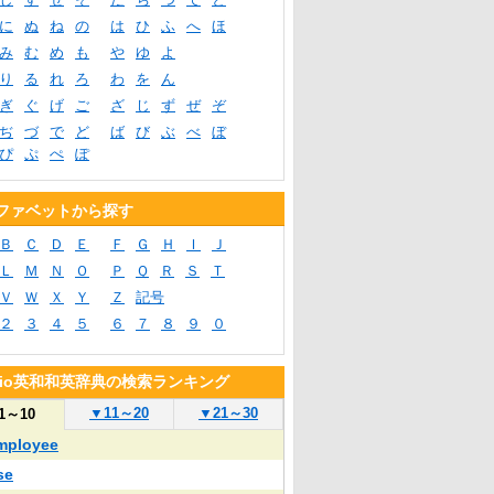
に
ぬ
ね
の
は
ひ
ふ
へ
ほ
み
む
め
も
や
ゆ
よ
り
る
れ
ろ
わ
を
ん
ぎ
ぐ
げ
ご
ざ
じ
ず
ぜ
ぞ
ぢ
づ
で
ど
ば
び
ぶ
べ
ぼ
ぴ
ぷ
ぺ
ぽ
ファベットから探す
Ｂ
Ｃ
Ｄ
Ｅ
Ｆ
Ｇ
Ｈ
Ｉ
Ｊ
Ｌ
Ｍ
Ｎ
Ｏ
Ｐ
Ｑ
Ｒ
Ｓ
Ｔ
Ｖ
Ｗ
Ｘ
Ｙ
Ｚ
記号
２
３
４
５
６
７
８
９
０
blio英和和英辞典の検索ランキング
▼
11～20
▼
21～30
1～10
mployee
se