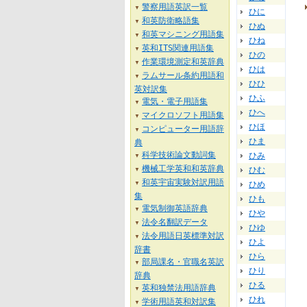
警察用語英訳一覧
▼
ひに
和英防衛略語集
▼
ひぬ
和英マシニング用語集
▼
ひね
英和ITS関連用語集
▼
ひの
作業環境測定和英辞典
▼
ひは
ラムサール条約用語和
▼
ひひ
英対訳集
ひふ
電気・電子用語集
▼
ひへ
マイクロソフト用語集
▼
ひほ
コンピューター用語辞
▼
ひま
典
科学技術論文動詞集
ひみ
▼
機械工学英和和英辞典
ひむ
▼
和英宇宙実験対訳用語
ひめ
▼
集
ひも
電気制御英語辞典
▼
ひや
法令名翻訳データ
▼
ひゆ
法令用語日英標準対訳
▼
ひよ
辞書
ひら
部局課名・官職名英訳
▼
ひり
辞典
ひる
英和独禁法用語辞典
▼
ひれ
学術用語英和対訳集
▼