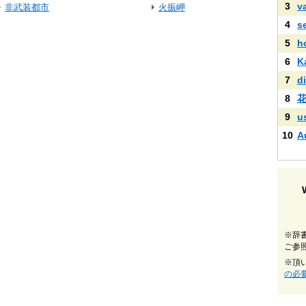
3
v
非武装都市
火振岬
4
s
5
h
6
K
7
di
8
9
u
10
A
※辞
ご参
※頂
の必