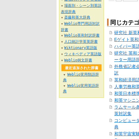
場面別・シーン別英語
▼
表現辞典
斎藤和英大辞典
▼
同じカテ
Weblio専門用語対訳
▼
辞書
研究社 新英
Weblio英和対訳辞書
▼
Eゲイト英
人口統計学英英辞書
▼
ハイパー英
Wiktionary英語版
▼
研究社 英和
ウィキペディア英語版
▼
ーター用語
Weblio例文辞書
▼
外務省記者
最近追加された辞書
訳
Weblio実用類語辞
▼
英和経済用
典
Weblio実用英語辞
人事労務和
▼
典
和英日本標
和英マシニ
ラムサール
英対訳集
コンピュー
典
和英宇宙実