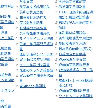
対訳辞書
英語論文検索辞書
英標準対訳
英語論文投稿用語集
和英図学用語辞書
英和防災用語集
ITER（国際熱核融合実
和対訳集
験炉）用語対訳辞書
和英教育用語辞典
語学用語集
PDQ®がん用語辞書 英
英和医学用語集
語集
語版
眼科専門用語辞書
小辞典
英和解剖学用語集
英和寄生虫学用語集
・ケア英和
英和環境感染学用語集
ライフサイエンス辞書
集団災害医学用語
日英・英日専門用語辞
見用語集
日本語WordNet(英和)
書
法用語集
日英固有名詞辞典
遺伝子名称シソーラス
物学用語集
Weblio派生語辞書
Weblio和製英語辞書
訳辞書
Weblio英語表現辞典
メール英語例文辞書
Weblio英語言い回し辞
最強のスラング英会話
号和英辞書
典
Weblio専門用語対訳辞
オム表現辞
場面別・シーン別英語
書
表現辞典
Wiktionary英語版
ットスラン
Weblio英和対訳辞書
ウィキペディア英語版
辞典
英英辞書