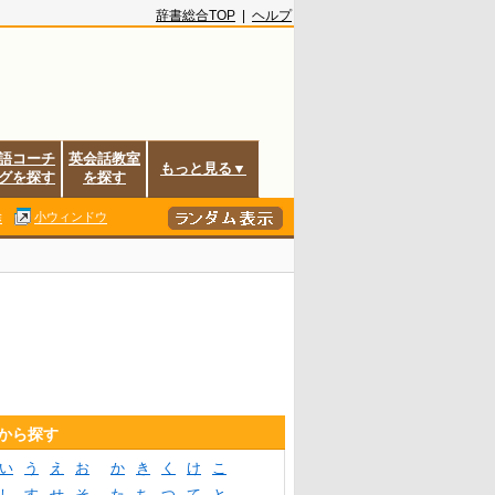
辞書総合TOP
|
ヘルプ
語コーチ
英会話教室
もっと見る▼
グを探す
を探す
除
小ウィンドウ
音から探す
い
う
え
お
か
き
く
け
こ
し
す
せ
そ
た
ち
つ
て
と