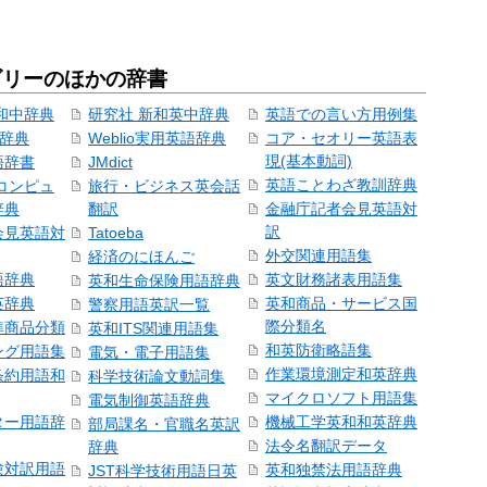
ゴリーのほかの辞書
和中辞典
研究社 新和英中辞典
英語での言い方用例集
和辞典
Weblio実用英語辞典
コア・セオリー英語表
現(基本動詞)
語辞書
JMdict
英語ことわざ教訓辞典
コンピュ
旅行・ビジネス英会話
辞典
翻訳
金融庁記者会見英語対
訳
会見英語対
Tatoeba
外交関連用語集
経済のにほんご
語辞典
英文財務諸表用語集
英和生命保険用語辞典
英辞典
英和商品・サービス国
警察用語英訳一覧
際分類名
準商品分類
英和ITS関連用語集
和英防衛略語集
ング用語集
電気・電子用語集
作業環境測定和英辞典
条約用語和
科学技術論文動詞集
マイクロソフト用語集
電気制御英語辞典
ター用語辞
機械工学英和和英辞典
部局課名・官職名英訳
法令名翻訳データ
辞典
験対訳用語
英和独禁法用語辞典
JST科学技術用語日英