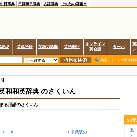
中日辞典
日韓韓日辞典
古語辞典
その他の辞書▼
オンライン
英
起表現
英単語帳
英語力診断
英語翻訳
ターボ
英会話
ン
検索フォームの固定解
索引
io英和和英辞典 のさくいん
まる用語のさくいん
50
あ
Ｈｉｂ
非武装の
さ