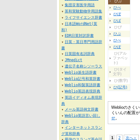
ひぶ
集団災害医学用語
▼
ひべ
英和実験動物学用語集
▼
ひぼ
ライフサイエンス辞書
▼
ひぱ
日本語WordNet(英
▼
ひぴ
和)
ひぷ
EDR日英対訳辞書
▼
ひぺ
日英・英日専門用語辞
▼
ひぽ
書
ひ(アル
日英固有名詞辞典
▼
ファベッ
JMnedict
▼
ト)
遺伝子名称シソーラス
▼
ひ(タイ
Weblio派生語辞書
▼
文字)
Weblio記号和英辞書
▼
ひ(数字)
Weblio和製英語辞書
▼
ひ(記号)
Weblio英語表現辞典
▼
英語イディオム表現辞
▼
典
Weblioの
メール英語例文辞書
▼
くいんの配置が
Weblio英語言い回し
▼
せ
。
辞典
インターネットスラン
▼
グ英和辞典
1
2
次へ＞
最強のスラング英会話
▼