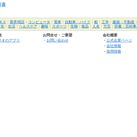
辞書
ネス
｜
業界用語
｜
コンピュータ
｜
電車
｜
自動車・バイク
｜
船
｜
工学
｜
建築・不動産
文化
｜
生活
｜
ヘルスケア
｜
趣味
｜
スポーツ
｜
生物
｜
食品
｜
人名
｜
方言
｜
辞書・百科事
能
お問合せ・ご要望
会社概要
リオのアプリ
・
お問い合わせ
・
公式企業ページ
・
会社情報
・
採用情報