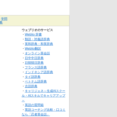
｜
学問
典
ウェブリオのサービス
・
Weblio 辞書
・
類語・対義語辞典
・
英和辞典・和英辞典
・
Weblio翻訳
・
オンライン英会話
・
日中中日辞典
・
日韓韓日辞典
・
フランス語辞典
・
インドネシア語辞典
・
タイ語辞典
・
ベトナム語辞典
・
古語辞典
・
キャリジェネ～生成AIスクー
ル・AIスキルでキャリアアップ
～
・
英語の質問箱
・
英語コーチング比較・口コミ
なら「忍者英会話」