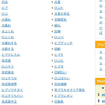
日歩
火蓋
な
ヒブ
ひぶた
ま
ひぶ
火蓋を切る
ら
火膨れ
非物質化
が
火脹れ
秘仏
だ
火ぶくれ
比物
ぱ
ひぶくれ
ひぶつ
火膨れする
ヒブディッチ
アル
火膨する
緋鮒
Ａ
ヒブクレスル
ヒブナ
Ｋ
非武装
ひぶな
Ｕ
ひぶそう
ヒブネ
１
非武装化
日賦払い
ひぶそうか
ひぶばらい
We
非武装地帯
日歩保険
▼
ヒブソウチタイ
非ブラキオラリア発生
1
e
ひぶそうちたい
ヒブラレオン
2
u
非武装中立
日振島