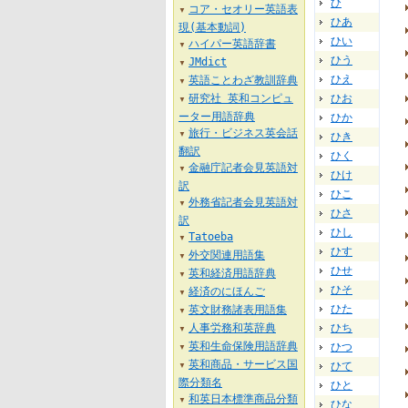
ひ
コア・セオリー英語表
▼
ひあ
現(基本動詞)
ひい
ハイパー英語辞書
▼
ひう
JMdict
▼
ひえ
英語ことわざ教訓辞典
▼
研究社 英和コンピュ
ひお
▼
ーター用語辞典
ひか
旅行・ビジネス英会話
▼
ひき
翻訳
ひく
金融庁記者会見英語対
▼
ひけ
訳
ひこ
外務省記者会見英語対
▼
ひさ
訳
ひし
Tatoeba
▼
ひす
外交関連用語集
▼
ひせ
英和経済用語辞典
▼
ひそ
経済のにほんご
▼
ひた
英文財務諸表用語集
▼
人事労務和英辞典
ひち
▼
英和生命保険用語辞典
ひつ
▼
英和商品・サービス国
ひて
▼
際分類名
ひと
和英日本標準商品分類
▼
ひな