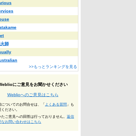
arious
ervices
ouse
atakame
et
花火師
sually
ustralian
>>もっとランキングを見る
Weblioにご意見をお聞かせください
Weblioへのご意見はこちら
書についてのお問合せは、「
よくある質問
」も
照ください。
いたご意見への回答は行っておりません。
返信
要なお問い合わせはこちら