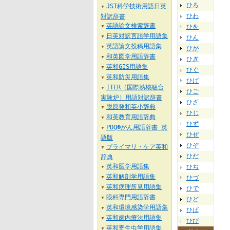
ひろ
JST科学技術用語日英
▼
ひわ
対訳辞書
英語論文検索辞書
ひを
▼
日英対訳言語学用語集
ひん
▼
英語論文投稿用語集
▼
ひが
和英図学用語辞書
▼
ひぎ
英和GIS用語集
▼
ひぐ
英和防災用語集
▼
ひげ
ITER（国際熱核融合
▼
ひご
実験炉）用語対訳辞書
ひざ
脱原発和英小辞典
▼
ひじ
和英教育用語辞典
▼
ひず
PDQ®がん用語辞書 英
▼
ひぜ
語版
ひぞ
プライマリ・ケア英和
▼
ひだ
辞典
英和医学用語集
ひぢ
▼
英和解剖学用語集
ひづ
▼
英和病理所見用語集
ひで
▼
眼科専門用語辞書
▼
ひど
英和環境感染学用語集
▼
ひば
英和歯内療法用語集
▼
ひび
英和寄生虫学用語集
▼