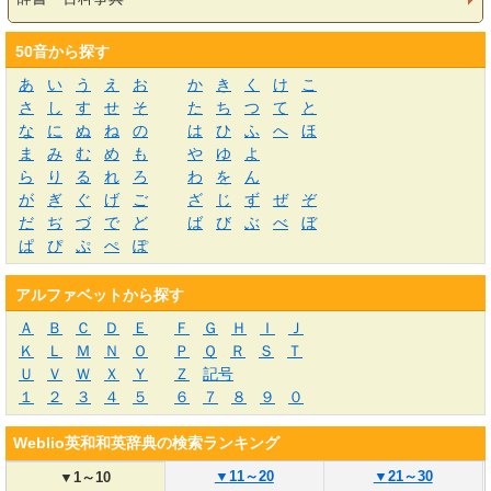
50音から探す
あ
い
う
え
お
か
き
く
け
こ
さ
し
す
せ
そ
た
ち
つ
て
と
な
に
ぬ
ね
の
は
ひ
ふ
へ
ほ
ま
み
む
め
も
や
ゆ
よ
ら
り
る
れ
ろ
わ
を
ん
が
ぎ
ぐ
げ
ご
ざ
じ
ず
ぜ
ぞ
だ
ぢ
づ
で
ど
ば
び
ぶ
べ
ぼ
ぱ
ぴ
ぷ
ぺ
ぽ
アルファベットから探す
Ａ
Ｂ
Ｃ
Ｄ
Ｅ
Ｆ
Ｇ
Ｈ
Ｉ
Ｊ
Ｋ
Ｌ
Ｍ
Ｎ
Ｏ
Ｐ
Ｑ
Ｒ
Ｓ
Ｔ
Ｕ
Ｖ
Ｗ
Ｘ
Ｙ
Ｚ
記号
１
２
３
４
５
６
７
８
９
０
Weblio英和和英辞典の検索ランキング
▼
11～20
▼
21～30
▼
1～10