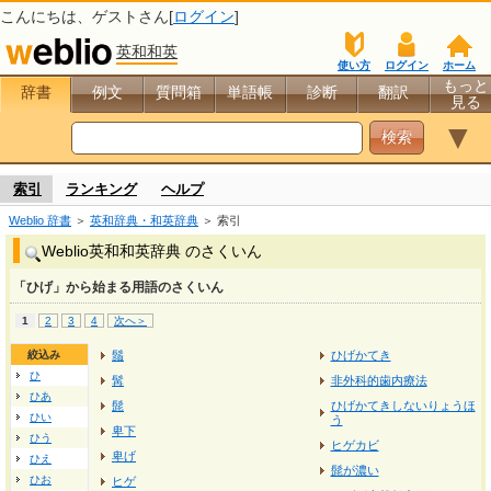
こんにちは、
ゲスト
さん[
ログイン
]
英和和英
使い方
ログイン
ホーム
もっと
辞書
例文
質問箱
単語帳
診断
翻訳
見る
▼
索引
ランキング
ヘルプ
Weblio 辞書
＞
英和辞典・和英辞典
＞ 索引
Weblio英和和英辞典 のさくいん
「ひげ」から始まる用語のさくいん
1
2
3
4
次へ＞
絞込み
鬚
ひげかてき
ひ
髯
非外科的歯内療法
ひあ
髭
ひげかてきしないりょうほ
ひい
う
卑下
ひう
ヒゲカビ
卑げ
ひえ
髭が濃い
ひお
ヒゲ