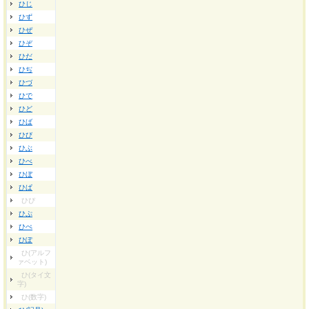
ひじ
ひず
ひぜ
ひぞ
ひだ
ひぢ
ひづ
ひで
ひど
ひば
ひび
ひぶ
ひべ
ひぼ
ひぱ
ひぴ
ひぷ
ひぺ
ひぽ
ひ(アルフ
ァベット)
ひ(タイ文
字)
ひ(数字)