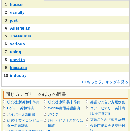
1
house
2
usually
3
just
4
Australian
5
Thesaurus
6
various
7
using
8
used in
9
because
10
industry
>>もっとランキングを見る
同じカテゴリーのほかの辞書
研究社 新英和中辞典
研究社 新和英中辞典
英語での言い方用例集
Eゲイト英和辞典
Weblio実用英語辞典
コア・セオリー英語表
現(基本動詞)
ハイパー英語辞書
JMdict
英語ことわざ教訓辞典
研究社 英和コンピュー
旅行・ビジネス英会話
ター用語辞典
翻訳
金融庁記者会見英語対