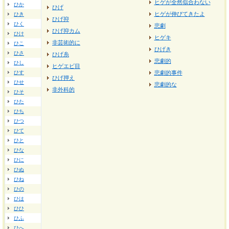
ヒゲが全然似合わない
ひか
ひげ
ヒゲが伸びてきたよ
ひき
ひげ抑
ひく
悲劇
ひげ抑カム
ひけ
ヒゲキ
非芸術的に
ひこ
ひげき
ひさ
ひげ糸
悲劇的
ひし
ヒゲエビ目
ひす
悲劇的事件
ひげ押え
ひせ
悲劇的な
非外科的
ひそ
ひた
ひち
ひつ
ひて
ひと
ひな
ひに
ひぬ
ひね
ひの
ひは
ひひ
ひふ
ひへ