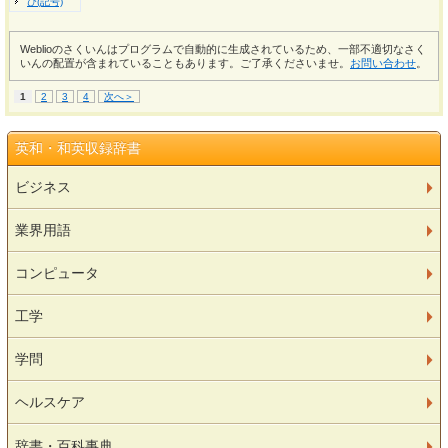
ひ(記号)
Weblioのさくいんはプログラムで自動的に生成されているため、一部不適切なさく
いんの配置が含まれていることもあります。ご了承くださいませ。
お問い合わせ
。
1
2
3
4
次へ＞
英和・和英収録辞書
ビジネス
業界用語
コンピュータ
工学
学問
ヘルスケア
辞書・百科事典