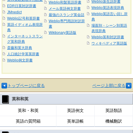
Weblio派生語辞書
Weblio和製英語辞書
EDR日英対訳辞書
Weblio英語表現辞典
メール英語例文辞書
JMnedict
Weblio英語言い回し辞
最強のスラング英会話
Weblio記号和英辞書
典
Weblio専門用語対訳辞
英語イディオム表現辞
場面別・シーン別英語
書
典
表現辞典
Wiktionary英語版
インターネットスラン
Weblio英和対訳辞書
グ英和辞典
ウィキペディア英語版
斎藤和英大辞典
人口統計学英英辞書
Weblio例文辞書
トップページに戻る
ページ上部に戻る
英和和英
英和・和英
英語例文
英語類語
英語の質問箱
英単語帳
機械翻訳