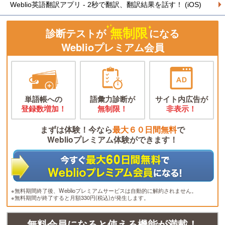
Weblio英語翻訳アプリ - 2秒で翻訳、翻訳結果を話す！ (iOS)
無制限
診断テストが
になる
Weblioプレミアム会員
単語帳への
語彙力診断が
サイト内広告が
登録数増加！
無制限！
非表示！
まずは体験！今なら
最大６０日間無料
で
Weblioプレミアム体験ができます！
※無料期間終了後、Weblioプレミアムサービスは自動的に解約されません。
※無料期間が終了すると月額330円(税込)が発生します。
無料会員になると使える機能が満載！