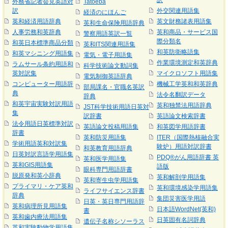
訳
外務省記者会見英語対
Tatoeba
訳
外交関連用語集
経済のにほんご
英和経済用語辞典
英文財務諸表用語集
英和生命保険用語辞典
人事労務和英辞典
英和商品・サービス国
警察用語英訳一覧
際分類名
和英日本標準商品分類
英和ITS関連用語集
和英防衛略語集
和英マシニング用語集
電気・電子用語集
作業環境測定和英辞典
ラムサール条約用語和
科学技術論文動詞集
英対訳集
マイクロソフト用語集
電気制御英語辞典
コンピューター用語辞
機械工学英和和英辞典
部局課名・官職名英訳
典
法令名翻訳データ
辞典
和英宇宙実験対訳用語
英和独禁法用語辞典
JST科学技術用語日英対
集
訳辞書
英語論文検索辞書
法令用語日英標準対訳
英語論文投稿用語集
和英図学用語辞書
辞書
英和防災用語集
ITER（国際熱核融合実
学術用語英和対訳集
験炉）用語対訳辞書
和英教育用語辞典
日英対訳言語学用語集
PDQ®がん用語辞書 英
英和医学用語集
英和GIS用語集
語版
眼科専門用語辞書
脱原発和英小辞典
英和解剖学用語集
英和寄生虫学用語集
プライマリ・ケア英和
英和環境感染学用語集
ライフサイエンス辞書
辞典
集団災害医学用語
日英・英日専門用語辞
英和病理所見用語集
日本語WordNet(英和)
書
英和歯内療法用語集
日英固有名詞辞典
遺伝子名称シソーラス
英和実験動物学用語集