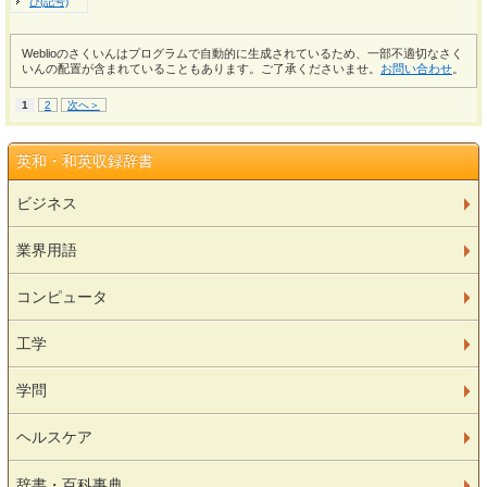
ひ(記号)
Weblioのさくいんはプログラムで自動的に生成されているため、一部不適切なさく
いんの配置が含まれていることもあります。ご了承くださいませ。
お問い合わせ
。
1
2
次へ＞
英和・和英収録辞書
ビジネス
業界用語
コンピュータ
工学
学問
ヘルスケア
辞書・百科事典