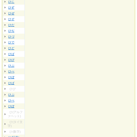
ひじ
ひず
ひぜ
ひぞ
ひだ
ひぢ
ひづ
ひで
ひど
ひば
ひび
ひぶ
ひべ
ひぼ
ひぱ
ひぴ
ひぷ
ひぺ
ひぽ
ひ(アルフ
ァベット)
ひ(タイ文
字)
ひ(数字)