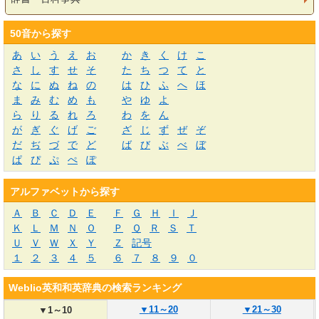
50音から探す
あ
い
う
え
お
か
き
く
け
こ
さ
し
す
せ
そ
た
ち
つ
て
と
な
に
ぬ
ね
の
は
ひ
ふ
へ
ほ
ま
み
む
め
も
や
ゆ
よ
ら
り
る
れ
ろ
わ
を
ん
が
ぎ
ぐ
げ
ご
ざ
じ
ず
ぜ
ぞ
だ
ぢ
づ
で
ど
ば
び
ぶ
べ
ぼ
ぱ
ぴ
ぷ
ぺ
ぽ
アルファベットから探す
Ａ
Ｂ
Ｃ
Ｄ
Ｅ
Ｆ
Ｇ
Ｈ
Ｉ
Ｊ
Ｋ
Ｌ
Ｍ
Ｎ
Ｏ
Ｐ
Ｑ
Ｒ
Ｓ
Ｔ
Ｕ
Ｖ
Ｗ
Ｘ
Ｙ
Ｚ
記号
１
２
３
４
５
６
７
８
９
０
Weblio英和和英辞典の検索ランキング
▼
11～20
▼
21～30
▼
1～10