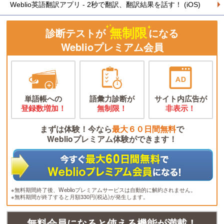
Weblio英語翻訳アプリ - 2秒で翻訳、翻訳結果を話す！ (iOS)
無制限
診断テストが
になる
Weblioプレミアム会員
単語帳への
語彙力診断が
サイト内広告が
登録数増加！
無制限！
非表示！
まずは体験！今なら
最大６０日間無料
で
Weblioプレミアム体験ができます！
※無料期間終了後、Weblioプレミアムサービスは自動的に解約されません。
※無料期間が終了すると月額330円(税込)が発生します。
無料会員になると使える機能が満載！