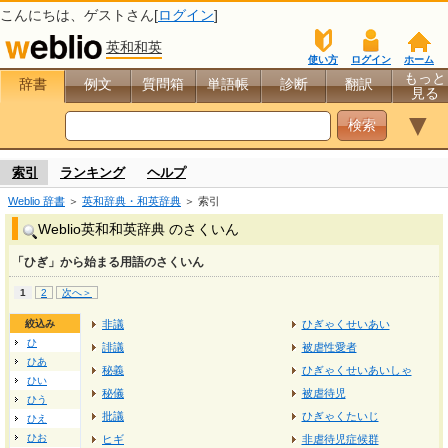
こんにちは、
ゲスト
さん[
ログイン
]
英和和英
使い方
ログイン
ホーム
もっと
辞書
例文
質問箱
単語帳
診断
翻訳
見る
▼
索引
ランキング
ヘルプ
Weblio 辞書
＞
英和辞典・和英辞典
＞ 索引
Weblio英和和英辞典 のさくいん
「ひぎ」から始まる用語のさくいん
1
2
次へ＞
絞込み
非議
ひぎゃくせいあい
ひ
誹議
被虐性愛者
ひあ
秘義
ひぎゃくせいあいしゃ
ひい
秘儀
被虐待児
ひう
批議
ひぎゃくたいじ
ひえ
ひお
ヒギ
非虐待児症候群