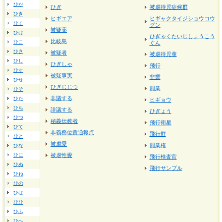
ひか
ひぎ
被虐待児症候群
ひき
ヒギエア
ヒギャクタイジショウコウ
ひく
グン
被疑薬
ひけ
ひぎゃくたいじしょうこう
比岐島
ひこ
ぐん
ひさ
被疑者
被虐待児童
ひし
ひぎしゃ
飛行
ひす
被疑事実
非業
ひせ
ひぎじじつ
罷業
ひそ
非議する
ひた
ヒギョウ
ひち
誹議する
ひぎょう
ひつ
秘義伝教者
飛行衛星
ひて
非義務位置通報点
飛行群
ひと
被虐愛
罷業権
ひな
ひに
被虐性愛
飛行検査官
ひぬ
飛行サンプル
ひね
ひの
ひは
ひひ
ひふ
ひへ