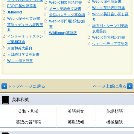
Weblio派生語辞書
Weblio和製英語辞書
EDR日英対訳辞書
Weblio英語表現辞典
メール英語例文辞書
JMnedict
Weblio英語言い回し辞
最強のスラング英会話
Weblio記号和英辞書
典
Weblio専門用語対訳辞
英語イディオム表現辞
場面別・シーン別英語
書
典
表現辞典
Wiktionary英語版
インターネットスラン
Weblio英和対訳辞書
グ英和辞典
ウィキペディア英語版
斎藤和英大辞典
人口統計学英英辞書
Weblio例文辞書
トップページに戻る
ページ上部に戻る
英和和英
英和・和英
英語例文
英語類語
英語の質問箱
英単語帳
機械翻訳