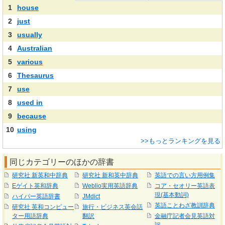
1
house
2
just
3
usually
4
Australian
5
various
6
Thesaurus
7
use
8
used in
9
because
10
using
>>もっとランキングを見る
同じカテゴリーのほかの辞書
研究社 新英和中辞典
研究社 新和英中辞典
英語での言い方用例集
Eゲイト英和辞典
Weblio実用英語辞典
コア・セオリー英語表
現(基本動詞)
ハイパー英語辞書
JMdict
英語ことわざ教訓辞典
研究社 英和コンピュー
旅行・ビジネス英会話
ター用語辞典
翻訳
金融庁記者会見英語対