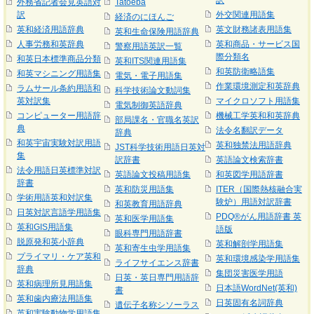
訳
外務省記者会見英語対
Tatoeba
訳
外交関連用語集
経済のにほんご
英和経済用語辞典
英文財務諸表用語集
英和生命保険用語辞典
人事労務和英辞典
英和商品・サービス国
警察用語英訳一覧
際分類名
和英日本標準商品分類
英和ITS関連用語集
和英防衛略語集
和英マシニング用語集
電気・電子用語集
作業環境測定和英辞典
ラムサール条約用語和
科学技術論文動詞集
英対訳集
マイクロソフト用語集
電気制御英語辞典
コンピューター用語辞
機械工学英和和英辞典
部局課名・官職名英訳
典
法令名翻訳データ
辞典
和英宇宙実験対訳用語
英和独禁法用語辞典
JST科学技術用語日英対
集
訳辞書
英語論文検索辞書
法令用語日英標準対訳
英語論文投稿用語集
和英図学用語辞書
辞書
英和防災用語集
ITER（国際熱核融合実
学術用語英和対訳集
験炉）用語対訳辞書
和英教育用語辞典
日英対訳言語学用語集
PDQ®がん用語辞書 英
英和医学用語集
英和GIS用語集
語版
眼科専門用語辞書
脱原発和英小辞典
英和解剖学用語集
英和寄生虫学用語集
プライマリ・ケア英和
英和環境感染学用語集
ライフサイエンス辞書
辞典
集団災害医学用語
日英・英日専門用語辞
英和病理所見用語集
日本語WordNet(英和)
書
英和歯内療法用語集
日英固有名詞辞典
遺伝子名称シソーラス
英和実験動物学用語集