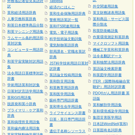
訳
外務省記者会見英語対
Tatoeba
訳
外交関連用語集
経済のにほんご
英和経済用語辞典
英文財務諸表用語集
英和生命保険用語辞典
人事労務和英辞典
英和商品・サービス国
警察用語英訳一覧
際分類名
和英日本標準商品分類
英和ITS関連用語集
和英防衛略語集
和英マシニング用語集
電気・電子用語集
作業環境測定和英辞典
ラムサール条約用語和
科学技術論文動詞集
英対訳集
マイクロソフト用語集
電気制御英語辞典
コンピューター用語辞
機械工学英和和英辞典
部局課名・官職名英訳
典
法令名翻訳データ
辞典
和英宇宙実験対訳用語
英和独禁法用語辞典
JST科学技術用語日英対
集
訳辞書
英語論文検索辞書
法令用語日英標準対訳
英語論文投稿用語集
和英図学用語辞書
辞書
英和防災用語集
ITER（国際熱核融合実
学術用語英和対訳集
験炉）用語対訳辞書
和英教育用語辞典
日英対訳言語学用語集
PDQ®がん用語辞書 英
英和医学用語集
英和GIS用語集
語版
眼科専門用語辞書
脱原発和英小辞典
英和解剖学用語集
英和寄生虫学用語集
プライマリ・ケア英和
英和環境感染学用語集
ライフサイエンス辞書
辞典
集団災害医学用語
日英・英日専門用語辞
英和病理所見用語集
日本語WordNet(英和)
書
英和歯内療法用語集
日英固有名詞辞典
遺伝子名称シソーラス
英和実験動物学用語集