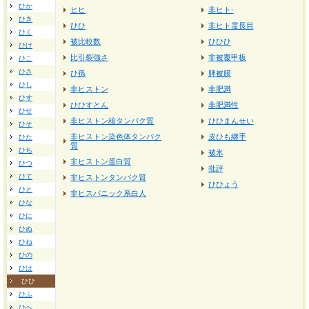
ひか
ヒヒ
非ヒト-
ひき
ひひ
非ヒト霊長目
ひく
被比較数
ひひひ
ひけ
比引裂強さ
非被覆甲板
ひこ
ひさ
ひ孫
脾被膜
ひし
非ヒストン
非肥満
ひす
ひひすとん
非肥満性
ひせ
非ヒストン核タンパク質
ひひまんせい
ひそ
非ヒストン染色体タンパク
皮ひも継手
ひた
質
ひち
被氷
非ヒストン蛋白質
ひつ
批評
ひて
非ヒストンタンパク質
ひひょう
ひと
非ヒスパニック系白人
ひな
ひに
ひぬ
ひね
ひの
ひは
ひひ
ひふ
ひへ