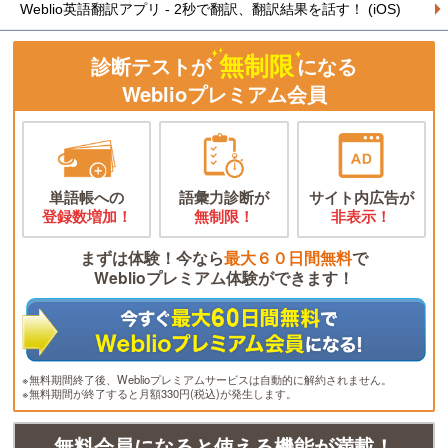
Weblio英語翻訳アプリ - 2秒で翻訳、翻訳結果を話す！ (iOS)
無制限
診断テストが
になる
Weblioプレミアム会員
単語帳への
語彙力診断が
サイト内広告が
登録数増加！
無制限！
非表示！
まずは体験！今なら
最大６０日間無料
で
Weblioプレミアム体験ができます！
※無料期間終了後、Weblioプレミアムサービスは自動的に解約されません。
※無料期間が終了すると月額330円(税込)が発生します。
無料会員になると使える機能が満載！