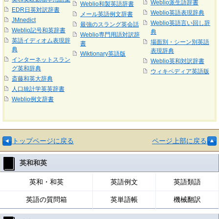
Weblio派生語辞書
Weblio和製英語辞書
EDR日英対訳辞書
Weblio英語表現辞典
メール英語例文辞書
JMnedict
Weblio英語言い回し辞
最強のスラング英会話
Weblio記号和英辞書
典
Weblio専門用語対訳辞
英語イディオム表現辞
場面別・シーン別英語
書
典
表現辞典
Wiktionary英語版
インターネットスラン
Weblio英和対訳辞書
グ英和辞典
ウィキペディア英語版
斎藤和英大辞典
人口統計学英英辞書
Weblio例文辞書
トップページに戻る
ページ上部に戻る
英和和英
英和・和英
英語例文
英語類語
英語の質問箱
英単語帳
機械翻訳