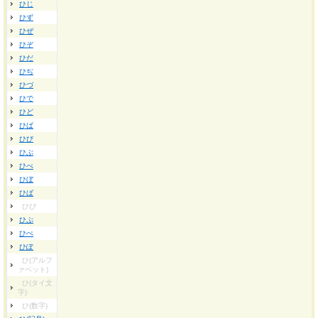
ひじ
ひず
ひぜ
ひぞ
ひだ
ひぢ
ひづ
ひで
ひど
ひば
ひび
ひぶ
ひべ
ひぼ
ひぱ
ひぴ
ひぷ
ひぺ
ひぽ
ひ(アルフ
ァベット)
ひ(タイ文
字)
ひ(数字)