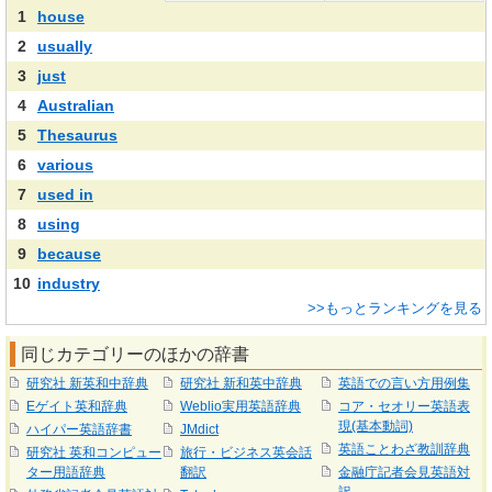
1
house
2
usually
3
just
4
Australian
5
Thesaurus
6
various
7
used in
8
using
9
because
10
industry
>>もっとランキングを見る
同じカテゴリーのほかの辞書
研究社 新英和中辞典
研究社 新和英中辞典
英語での言い方用例集
Eゲイト英和辞典
Weblio実用英語辞典
コア・セオリー英語表
現(基本動詞)
ハイパー英語辞書
JMdict
英語ことわざ教訓辞典
研究社 英和コンピュー
旅行・ビジネス英会話
ター用語辞典
翻訳
金融庁記者会見英語対