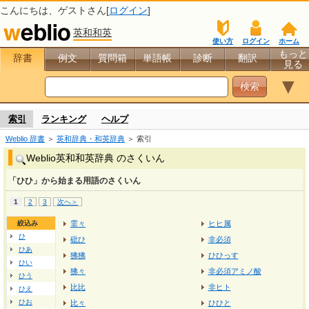
こんにちは、
ゲスト
さん[
ログイン
]
英和和英
使い方
ログイン
ホーム
もっと
辞書
例文
質問箱
単語帳
診断
翻訳
見る
▼
索引
ランキング
ヘルプ
Weblio 辞書
＞
英和辞典・和英辞典
＞ 索引
Weblio英和和英辞典 のさくいん
「ひひ」から始まる用語のさくいん
1
2
3
次へ＞
絞込み
霏々
ヒヒ属
ひ
砒ひ
非必須
ひあ
狒狒
ひひっす
ひい
狒々
非必須アミノ酸
ひう
比比
非ヒト
ひえ
ひお
比々
ひひと