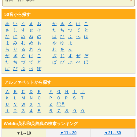
50音から探す
あ
い
う
え
お
か
き
く
け
こ
さ
し
す
せ
そ
た
ち
つ
て
と
な
に
ぬ
ね
の
は
ひ
ふ
へ
ほ
ま
み
む
め
も
や
ゆ
よ
ら
り
る
れ
ろ
わ
を
ん
が
ぎ
ぐ
げ
ご
ざ
じ
ず
ぜ
ぞ
だ
ぢ
づ
で
ど
ば
び
ぶ
べ
ぼ
ぱ
ぴ
ぷ
ぺ
ぽ
アルファベットから探す
Ａ
Ｂ
Ｃ
Ｄ
Ｅ
Ｆ
Ｇ
Ｈ
Ｉ
Ｊ
Ｋ
Ｌ
Ｍ
Ｎ
Ｏ
Ｐ
Ｑ
Ｒ
Ｓ
Ｔ
Ｕ
Ｖ
Ｗ
Ｘ
Ｙ
Ｚ
記号
１
２
３
４
５
６
７
８
９
０
Weblio英和和英辞典の検索ランキング
▼
11～20
▼
21～30
▼
1～10