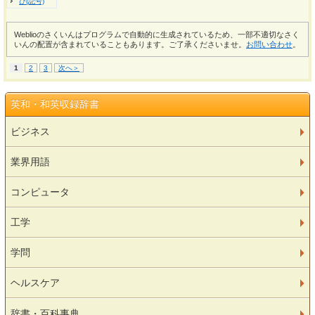
ひ(記号)
Weblioのさくいんはプログラムで自動的に生成されているため、一部不適切なさく
いんの配置が含まれていることもあります。ご了承くださいませ。
お問い合わせ
。
1
2
3
次へ＞
英和・和英収録辞書
ビジネス
業界用語
コンピュータ
工学
学問
ヘルスケア
辞書・百科事典