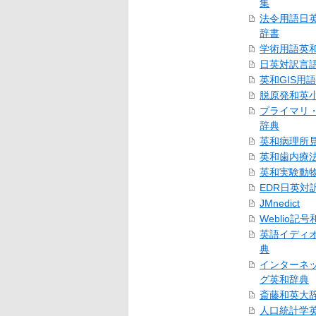
集
法令用語日
辞書
学術用語英
日英対訳言
英和GIS用
脱原発和英
プライマリ
辞典
英和病理所
英和歯内療
英和実験動
EDR日英対
JMnedict
Weblio記
英語イディ
典
インターネ
グ英和辞典
斎藤和英大
人口統計学