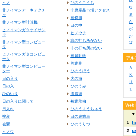
ヒノ
ひのうこうち
な
非ノイマンアーキテクチ
非農産品市場アクセス
ま
ャ
被嚢腺
ら
非ノイマン型計算機
日の中
が
ヒノイマンガタケイサン
ヒノウチ
キ
だ
非の打ち所がない
非ノイマン型コンピュー
ぱ
タ
非の打ち所のない
ヒノイマンガタコンピュ
被襄動物
アル
ータ
脾嚢胞
非ノイマン型コンピュー
Ａ
ター
ひのうほう
Ｋ
日の入り
火の海
Ｕ
日の入
ひのうみ
１
ひのいり
脾膿瘍
日の入りに関して
被嚢幼虫
We
日入れ
ひのうようちゅう
▼
被襄
日の裏歯車
1
h
被嚢
ひのうりつ
2
u
ヒノウ