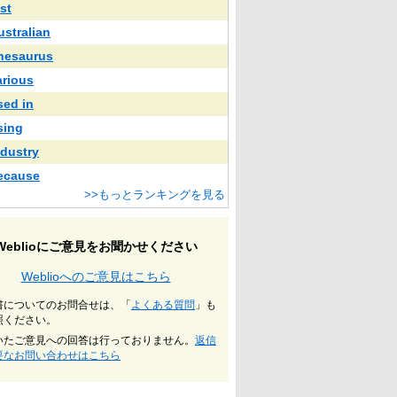
st
ustralian
hesaurus
arious
sed in
sing
ndustry
ecause
>>もっとランキングを見る
Weblioにご意見をお聞かせください
Weblioへのご意見はこちら
書についてのお問合せは、「
よくある質問
」も
照ください。
いたご意見への回答は行っておりません。
返信
要なお問い合わせはこちら