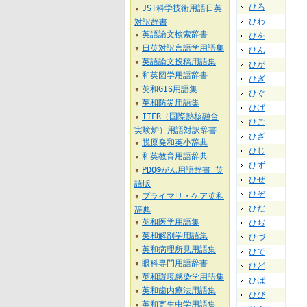
ひろ
JST科学技術用語日英
▼
ひわ
対訳辞書
英語論文検索辞書
ひを
▼
日英対訳言語学用語集
ひん
▼
英語論文投稿用語集
▼
ひが
和英図学用語辞書
▼
ひぎ
英和GIS用語集
▼
ひぐ
英和防災用語集
▼
ひげ
ITER（国際熱核融合
▼
ひご
実験炉）用語対訳辞書
ひざ
脱原発和英小辞典
▼
ひじ
和英教育用語辞典
▼
ひず
PDQ®がん用語辞書 英
▼
ひぜ
語版
ひぞ
プライマリ・ケア英和
▼
ひだ
辞典
英和医学用語集
ひぢ
▼
英和解剖学用語集
ひづ
▼
英和病理所見用語集
ひで
▼
眼科専門用語辞書
▼
ひど
英和環境感染学用語集
▼
ひば
英和歯内療法用語集
▼
ひび
英和寄生虫学用語集
▼