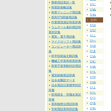
警察用語英訳一覧
▼
ひに
和英防衛略語集
▼
ひぬ
和英マシニング用語集
▼
ひね
英和ITS関連用語集
▼
ひの
作業環境測定和英辞典
▼
ひは
ラムサール条約用語和
▼
ひひ
英対訳集
ひふ
電気・電子用語集
▼
ひへ
マイクロソフト用語集
▼
ひほ
コンピューター用語辞
▼
ひま
典
科学技術論文動詞集
ひみ
▼
機械工学英和和英辞典
ひむ
▼
和英宇宙実験対訳用語
ひめ
▼
集
ひも
電気制御英語辞典
▼
ひや
法令名翻訳データ
▼
ひゆ
法令用語日英標準対訳
▼
ひよ
辞書
ひら
部局課名・官職名英訳
▼
ひり
辞典
ひる
英和独禁法用語辞典
▼
ひれ
学術用語英和対訳集
▼