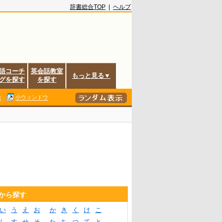
辞書総合TOP
|
ヘルプ
語コーチ
英会話教室
もっと見る▼
グを探す
を探す
除
小ウィンドウ
音から探す
い
う
え
お
か
き
く
け
こ
し
す
せ
そ
た
ち
つ
て
と