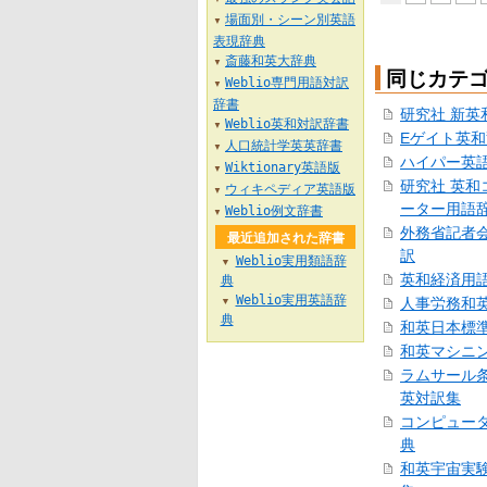
場面別・シーン別英語
▼
表現辞典
斎藤和英大辞典
▼
同じカテ
Weblio専門用語対訳
▼
辞書
研究社 新英
Weblio英和対訳辞書
▼
Eゲイト英
人口統計学英英辞書
▼
ハイパー英
Wiktionary英語版
▼
研究社 英和
ウィキペディア英語版
▼
ーター用語
Weblio例文辞書
▼
外務省記者
最近追加された辞書
訳
Weblio実用類語辞
▼
英和経済用
典
Weblio実用英語辞
人事労務和
▼
典
和英日本標
和英マシニ
ラムサール
英対訳集
コンピュー
典
和英宇宙実