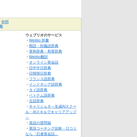
｜
学問
典
ウェブリオのサービス
・
Weblio 辞書
・
類語・対義語辞典
・
英和辞典・和英辞典
・
Weblio翻訳
・
オンライン英会話
・
日中中日辞典
・
日韓韓日辞典
・
フランス語辞典
・
インドネシア語辞典
・
タイ語辞典
・
ベトナム語辞典
・
古語辞典
・
キャリジェネ～生成AIスクー
ル・AIスキルでキャリアアップ
～
・
英語の質問箱
・
英語コーチング比較・口コミ
なら「忍者英会話」