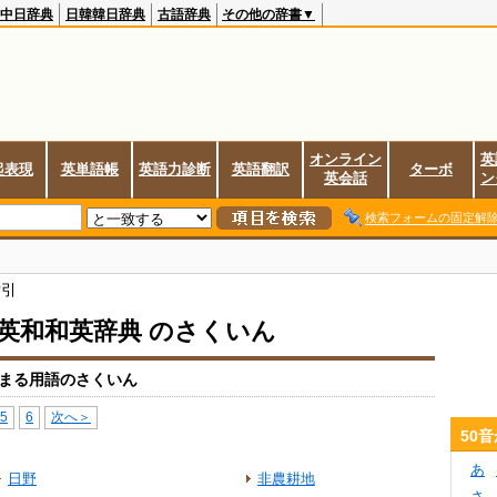
中日辞典
日韓韓日辞典
古語辞典
その他の辞書▼
オンライン
英
起表現
英単語帳
英語力診断
英語翻訳
ターボ
英会話
ン
検索フォームの固定解
索引
io英和和英辞典 のさくいん
まる用語のさくいん
5
6
次へ＞
50
あ
日野
非農耕地
さ