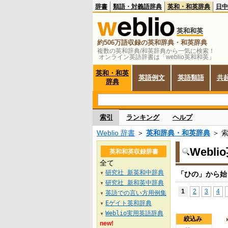
辞書
類語・対義語辞典
英和・和英辞典
日中
英和和英
約506万語収録の英和辞典・和英辞典
複数の英和辞典/和英辞典から一気に検索！
オンライン英語辞書は「weblio英和和英」
英和・和英
英語例文
英語類語
共
辞典
索引
ランキング
ヘルプ
Weblio 辞書
＞
英和辞典・和英辞典
＞ 
Webl
英和和英収録辞書
全て
研究社 新英和中辞典
「ひの」から始
▼
研究社 新和英中辞典
▼
1
2
3
4
英語での言い方用例集
▼
Eゲイト英和辞典
▼
Weblio実用英語辞典
▼
絞込み
new!