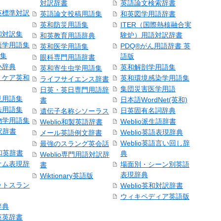
対訳辞書
英語論文検索辞書
英標準対訳
英語論文投稿用語集
和英図学用語辞書
英和防災用語集
ITER（国際熱核融合実
和対訳集
験炉）用語対訳辞書
和英教育用語辞典
語学用語集
PDQ®がん用語辞書 英
英和医学用語集
語集
語版
眼科専門用語辞書
小辞典
英和解剖学用語集
英和寄生虫学用語集
・ケア英和
英和環境感染学用語集
ライフサイエンス辞書
集団災害医学用語
日英・英日専門用語辞
見用語集
日本語WordNet(英和)
書
法用語集
日英固有名詞辞典
遺伝子名称シソーラス
物学用語集
Weblio派生語辞書
Weblio和製英語辞書
訳辞書
Weblio英語表現辞典
メール英語例文辞書
Weblio英語言い回し辞
最強のスラング英会話
号和英辞書
典
Weblio専門用語対訳辞
オム表現辞
場面別・シーン別英語
書
表現辞典
Wiktionary英語版
ットスラン
Weblio英和対訳辞書
ウィキペディア英語版
辞典
英英辞書