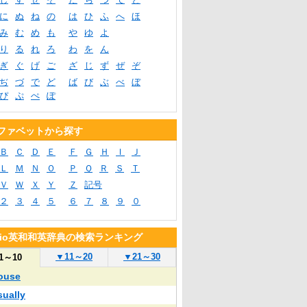
に
ぬ
ね
の
は
ひ
ふ
へ
ほ
み
む
め
も
や
ゆ
よ
り
る
れ
ろ
わ
を
ん
ぎ
ぐ
げ
ご
ざ
じ
ず
ぜ
ぞ
ぢ
づ
で
ど
ば
び
ぶ
べ
ぼ
ぴ
ぷ
ぺ
ぽ
ファベットから探す
Ｂ
Ｃ
Ｄ
Ｅ
Ｆ
Ｇ
Ｈ
Ｉ
Ｊ
Ｌ
Ｍ
Ｎ
Ｏ
Ｐ
Ｑ
Ｒ
Ｓ
Ｔ
Ｖ
Ｗ
Ｘ
Ｙ
Ｚ
記号
２
３
４
５
６
７
８
９
０
blio英和和英辞典の検索ランキング
▼
11～20
▼
21～30
1～10
ouse
sually