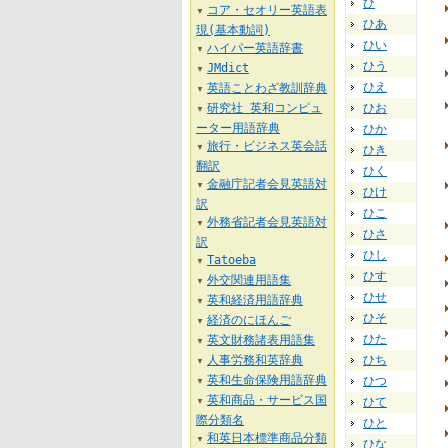
ひ
コア・セオリー英語表
▼
ひあ
現(基本動詞)
ひい
ハイパー英語辞書
▼
ひう
JMdict
▼
ひえ
英語ことわざ教訓辞典
▼
研究社 英和コンピュ
ひお
▼
ーター用語辞典
ひか
旅行・ビジネス英会話
▼
ひき
翻訳
ひく
金融庁記者会見英語対
▼
ひけ
訳
ひこ
外務省記者会見英語対
▼
ひさ
訳
ひし
Tatoeba
▼
ひす
外交関連用語集
▼
ひせ
英和経済用語辞典
▼
ひそ
経済のにほんご
▼
ひた
英文財務諸表用語集
▼
人事労務和英辞典
ひち
▼
英和生命保険用語辞典
ひつ
▼
英和商品・サービス国
ひて
▼
際分類名
ひと
和英日本標準商品分類
▼
ひな