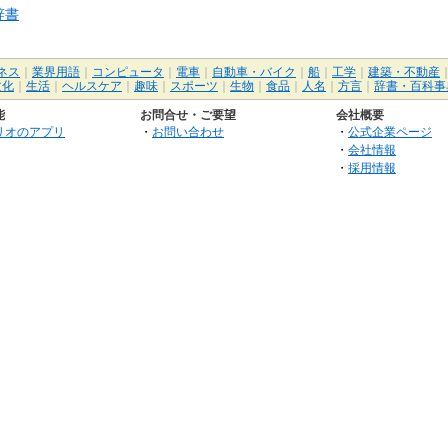
辞書
ネス
｜
業界用語
｜
コンピュータ
｜
電車
｜
自動車・バイク
｜
船
｜
工学
｜
建築・不動産
文化
｜
生活
｜
ヘルスケア
｜
趣味
｜
スポーツ
｜
生物
｜
食品
｜
人名
｜
方言
｜
辞書・百科事
能
お問合せ・ご要望
会社概要
リオのアプリ
・
お問い合わせ
・
公式企業ページ
・
会社情報
・
採用情報