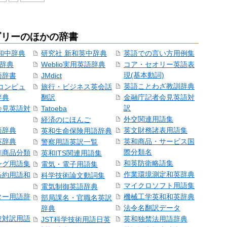
ゴリーのほかの辞書
和中辞典
研究社 新和英中辞典
英語での言い方用例集
和辞典
Weblio実用英語辞典
コア・セオリー英語表
現(基本動詞)
語辞書
JMdict
英語ことわざ教訓辞典
コンピュ
旅行・ビジネス英会話
辞典
翻訳
金融庁記者会見英語対
訳
会見英語対
Tatoeba
外交関連用語集
経済のにほんご
語辞典
英文財務諸表用語集
英和生命保険用語辞典
英辞典
英和商品・サービス国
警察用語英訳一覧
際分類名
準商品分類
英和ITS関連用語集
和英防衛略語集
ング用語集
電気・電子用語集
作業環境測定和英辞典
条約用語和
科学技術論文動詞集
マイクロソフト用語集
電気制御英語辞典
ター用語辞
機械工学英和和英辞典
部局課名・官職名英訳
法令名翻訳データ
辞典
験対訳用語
英和独禁法用語辞典
JST科学技術用語日英