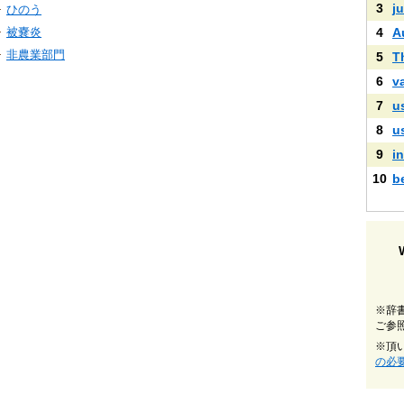
3
ju
ひのう
被嚢炎
4
A
非農業部門
5
T
6
v
7
u
8
u
9
i
10
b
※辞
ご参
※頂
の必