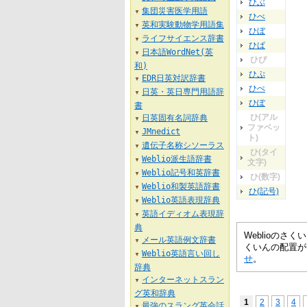
ひぶ
集団災害医学用語
▼
ひべ
英和実験動物学用語集
▼
ひぼ
ライフサイエンス辞書
▼
ひぱ
日本語WordNet(英
▼
ひぴ
和)
ひぷ
EDR日英対訳辞書
▼
ひぺ
日英・英日専門用語辞
▼
ひぽ
書
ひ(アル
日英固有名詞辞典
▼
ファベッ
JMnedict
▼
ト)
遺伝子名称シソーラス
▼
ひ(タイ
Weblio派生語辞書
▼
文字)
Weblio記号和英辞書
▼
ひ(数字)
Weblio和製英語辞書
▼
ひ(記号)
Weblio英語表現辞典
▼
英語イディオム表現辞
▼
典
Weblioの
メール英語例文辞書
▼
くいんの配置が
Weblio英語言い回し
▼
せ
。
辞典
インターネットスラン
▼
グ英和辞典
1
2
3
4
最強のスラング英会話
▼