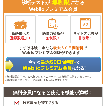
無制限
診断テストが
になる
Weblioプレミアム会員
単語帳への
語彙力診断が
サイト内広告が
登録数増加！
無制限！
非表示！
まずは体験！今なら
最大６０日間無料
で
Weblioプレミアム体験ができます！
※無料期間終了後、Weblioプレミアムサービスは自動的に解約されません。
※無料期間が終了すると月額330円(税込)が発生します。
無料会員になると使える機能が満載！
検索履歴を保存できる！