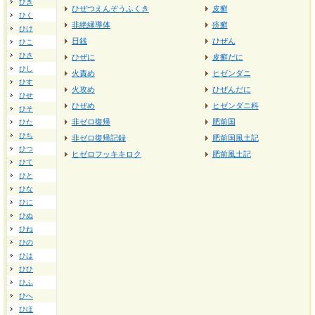
ひき
ひぜつえんぞうふくき
皮癬
ひく
非絶縁導体
疥癬
ひけ
日銭
ひぜん
ひこ
ひさ
ひぜに
皮癬だに
ひし
火責め
ヒゼンダニ
ひす
火攻め
ひぜんだに
ひせ
ひぜめ
ヒゼンダニ科
ひそ
非ゼロ復帰
肥前国
ひた
ひち
非ゼロ復帰記録
肥前国風土記
ひつ
ヒゼロフッキキロク
肥前風土記
ひて
ひと
ひな
ひに
ひぬ
ひね
ひの
ひは
ひひ
ひふ
ひへ
ひほ