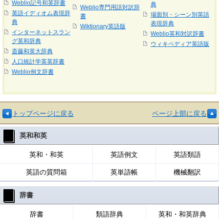
Weblio記号和英辞書
典
Weblio専門用語対訳辞
英語イディオム表現辞
場面別・シーン別英語
書
典
表現辞典
Wiktionary英語版
インターネットスラン
Weblio英和対訳辞書
グ英和辞典
ウィキペディア英語版
斎藤和英大辞典
人口統計学英英辞書
Weblio例文辞書
トップページに戻る
ページ上部に戻る
英和和英
英和・和英
英語例文
英語類語
英語の質問箱
英単語帳
機械翻訳
辞書
辞書
類語辞典
英和・和英辞典