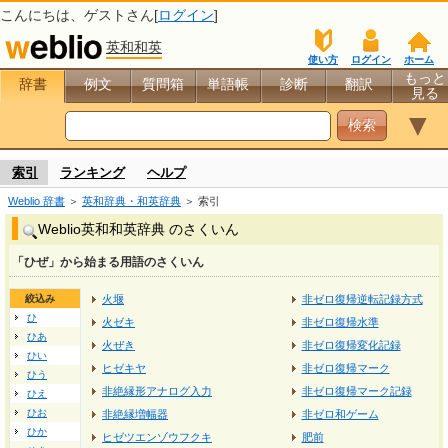
こんにちは、
ゲスト
さん[
ログイン
]
英和和英
使い方
ログイン
ホーム
もっと
辞書
例文
質問箱
単語帳
診断
翻訳
見る
▼
索引
ランキング
ヘルプ
Weblio 辞書
＞
英和辞典・和英辞典
＞ 索引
Weblio英和和英辞典 のさくいん
「ひぜ」から始まる用語のさくいん
絞込み
火堰
非ゼロ復帰逆転記録方式
ひ
火ゼキ
非ゼロ復帰水準
ひあ
火ぜき
非ゼロ復帰変化記録
ひい
ヒゼキヤ
非ゼロ復帰マーク
ひう
非絶縁形アナログ入力
非ゼロ復帰マーク記録
ひえ
ひお
非絶縁増幅器
非ゼロ和ゲーム
ひか
ヒゼツエンゾウフクキ
肥前