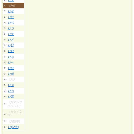
ひぜ
ひぞ
ひだ
ひぢ
ひづ
ひで
ひど
ひば
ひび
ひぶ
ひべ
ひぼ
ひぱ
ひぴ
ひぷ
ひぺ
ひぽ
ひ(アルフ
ァベット)
ひ(タイ文
字)
ひ(数字)
ひ(記号)