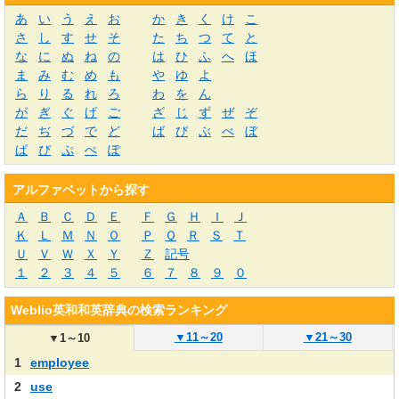
あ
い
う
え
お
か
き
く
け
こ
さ
し
す
せ
そ
た
ち
つ
て
と
な
に
ぬ
ね
の
は
ひ
ふ
へ
ほ
ま
み
む
め
も
や
ゆ
よ
ら
り
る
れ
ろ
わ
を
ん
が
ぎ
ぐ
げ
ご
ざ
じ
ず
ぜ
ぞ
だ
ぢ
づ
で
ど
ば
び
ぶ
べ
ぼ
ぱ
ぴ
ぷ
ぺ
ぽ
アルファベットから探す
Ａ
Ｂ
Ｃ
Ｄ
Ｅ
Ｆ
Ｇ
Ｈ
Ｉ
Ｊ
Ｋ
Ｌ
Ｍ
Ｎ
Ｏ
Ｐ
Ｑ
Ｒ
Ｓ
Ｔ
Ｕ
Ｖ
Ｗ
Ｘ
Ｙ
Ｚ
記号
１
２
３
４
５
６
７
８
９
０
Weblio英和和英辞典の検索ランキング
▼
11～20
▼
21～30
▼
1～10
1
employee
2
use