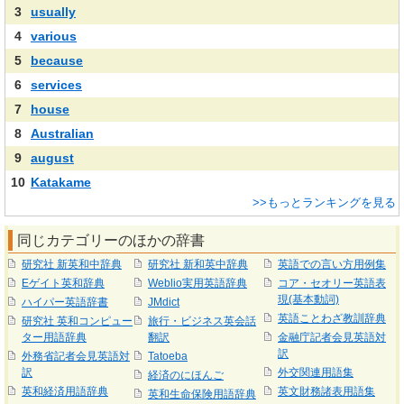
3
usually
4
various
5
because
6
services
7
house
8
Australian
9
august
10
Katakame
>>もっとランキングを見る
同じカテゴリーのほかの辞書
研究社 新英和中辞典
研究社 新和英中辞典
英語での言い方用例集
Eゲイト英和辞典
Weblio実用英語辞典
コア・セオリー英語表
現(基本動詞)
ハイパー英語辞書
JMdict
英語ことわざ教訓辞典
研究社 英和コンピュー
旅行・ビジネス英会話
ター用語辞典
翻訳
金融庁記者会見英語対
訳
外務省記者会見英語対
Tatoeba
訳
外交関連用語集
経済のにほんご
英和経済用語辞典
英文財務諸表用語集
英和生命保険用語辞典