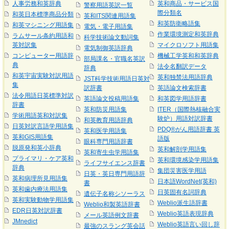
人事労務和英辞典
英和商品・サービス国
警察用語英訳一覧
際分類名
和英日本標準商品分類
英和ITS関連用語集
和英防衛略語集
和英マシニング用語集
電気・電子用語集
作業環境測定和英辞典
ラムサール条約用語和
科学技術論文動詞集
英対訳集
マイクロソフト用語集
電気制御英語辞典
コンピューター用語辞
機械工学英和和英辞典
部局課名・官職名英訳
典
法令名翻訳データ
辞典
和英宇宙実験対訳用語
英和独禁法用語辞典
JST科学技術用語日英対
集
訳辞書
英語論文検索辞書
法令用語日英標準対訳
英語論文投稿用語集
和英図学用語辞書
辞書
英和防災用語集
ITER（国際熱核融合実
学術用語英和対訳集
験炉）用語対訳辞書
和英教育用語辞典
日英対訳言語学用語集
PDQ®がん用語辞書 英
英和医学用語集
英和GIS用語集
語版
眼科専門用語辞書
脱原発和英小辞典
英和解剖学用語集
英和寄生虫学用語集
プライマリ・ケア英和
英和環境感染学用語集
ライフサイエンス辞書
辞典
集団災害医学用語
日英・英日専門用語辞
英和病理所見用語集
日本語WordNet(英和)
書
英和歯内療法用語集
日英固有名詞辞典
遺伝子名称シソーラス
英和実験動物学用語集
Weblio派生語辞書
Weblio和製英語辞書
EDR日英対訳辞書
Weblio英語表現辞典
メール英語例文辞書
JMnedict
Weblio英語言い回し辞
最強のスラング英会話