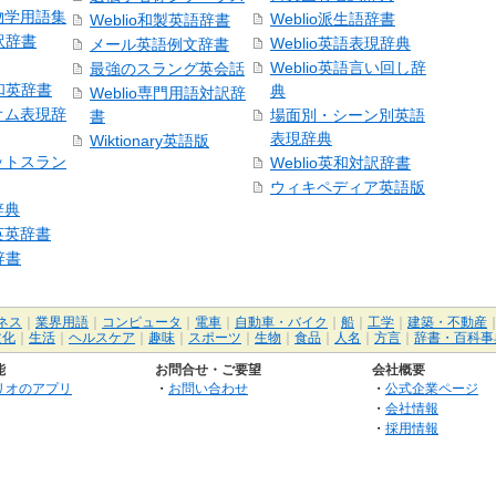
物学用語集
Weblio派生語辞書
Weblio和製英語辞書
訳辞書
Weblio英語表現辞典
メール英語例文辞書
Weblio英語言い回し辞
最強のスラング英会話
号和英辞書
典
Weblio専門用語対訳辞
オム表現辞
場面別・シーン別英語
書
表現辞典
Wiktionary英語版
ットスラン
Weblio英和対訳辞書
ウィキペディア英語版
辞典
英英辞書
辞書
ネス
｜
業界用語
｜
コンピュータ
｜
電車
｜
自動車・バイク
｜
船
｜
工学
｜
建築・不動産
文化
｜
生活
｜
ヘルスケア
｜
趣味
｜
スポーツ
｜
生物
｜
食品
｜
人名
｜
方言
｜
辞書・百科事
能
お問合せ・ご要望
会社概要
リオのアプリ
・
お問い合わせ
・
公式企業ページ
・
会社情報
・
採用情報