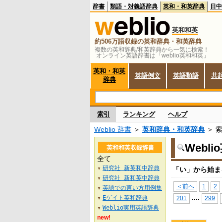
辞書
類語・対義語辞典
英和・和英辞典
日中
英和和英
約506万語収録の英和辞典・和英辞典
複数の英和辞典/和英辞典から一気に検索！
オンライン英語辞書は「weblio英和和英」
英和・和英
英語例文
英語類語
共
辞典
索引
ランキング
ヘルプ
Weblio 辞書
＞
英和辞典・和英辞典
＞ 
Webl
英和和英収録辞書
全て
研究社 新英和中辞典
「い」から始ま
▼
研究社 新和英中辞典
▼
＜前へ
1
2
英語での言い方用例集
▼
Eゲイト英和辞典
...
.
201
299
▼
Weblio実用英語辞典
▼
new!