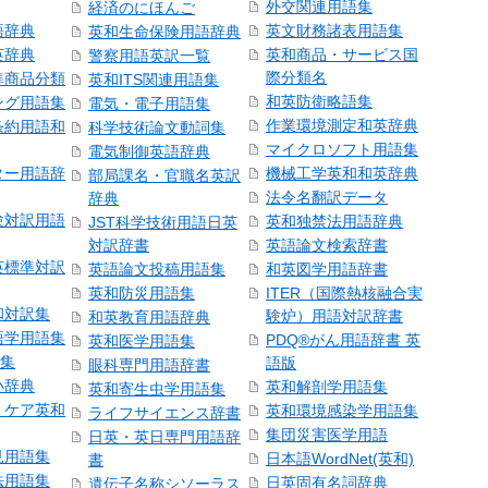
外交関連用語集
経済のにほんご
語辞典
英文財務諸表用語集
英和生命保険用語辞典
英辞典
英和商品・サービス国
警察用語英訳一覧
際分類名
準商品分類
英和ITS関連用語集
和英防衛略語集
ング用語集
電気・電子用語集
作業環境測定和英辞典
条約用語和
科学技術論文動詞集
マイクロソフト用語集
電気制御英語辞典
ター用語辞
機械工学英和和英辞典
部局課名・官職名英訳
法令名翻訳データ
辞典
験対訳用語
英和独禁法用語辞典
JST科学技術用語日英
対訳辞書
英語論文検索辞書
英標準対訳
英語論文投稿用語集
和英図学用語辞書
英和防災用語集
ITER（国際熱核融合実
和対訳集
験炉）用語対訳辞書
和英教育用語辞典
語学用語集
PDQ®がん用語辞書 英
英和医学用語集
語集
語版
眼科専門用語辞書
小辞典
英和解剖学用語集
英和寄生虫学用語集
・ケア英和
英和環境感染学用語集
ライフサイエンス辞書
集団災害医学用語
日英・英日専門用語辞
見用語集
日本語WordNet(英和)
書
法用語集
日英固有名詞辞典
遺伝子名称シソーラス