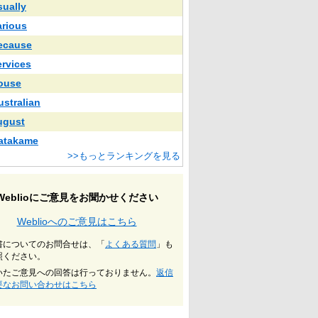
sually
arious
ecause
ervices
ouse
ustralian
ugust
atakame
>>もっとランキングを見る
Weblioにご意見をお聞かせください
Weblioへのご意見はこちら
書についてのお問合せは、「
よくある質問
」も
照ください。
いたご意見への回答は行っておりません。
返信
要なお問い合わせはこちら