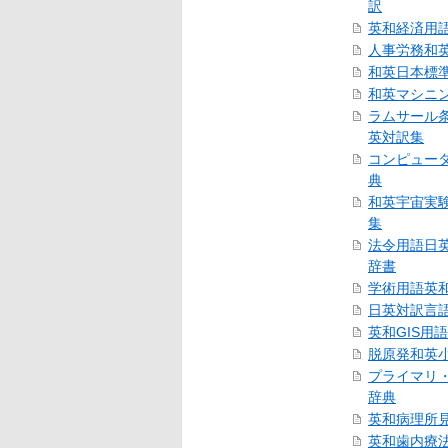
訳
英和経済用
人事労務和
和英日本標
和英マシニ
ラムサール
英対訳集
コンピュー
典
和英宇宙実
集
法令用語日
辞書
学術用語英
日英対訳言
英和GIS用
脱原発和英
プライマリ
辞典
英和病理所
英和歯内療