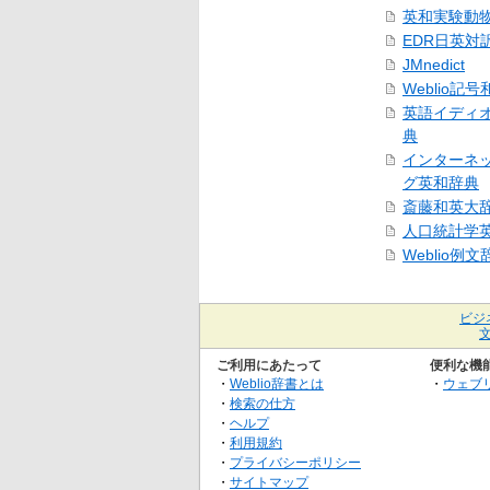
英和実験動
EDR日英対
JMnedict
Weblio記
英語イディ
典
インターネ
グ英和辞典
斎藤和英大
人口統計学
Weblio例文
ビジ
ご利用にあたって
便利な機
・
Weblio辞書とは
・
ウェブ
・
検索の仕方
・
ヘルプ
・
利用規約
・
プライバシーポリシー
・
サイトマップ