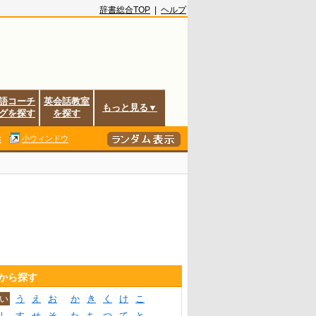
辞書総合TOP
|
ヘルプ
語コーチ
英会話教室
もっと見る▼
グを探す
を探す
除
小ウィンドウ
音から探す
い
う
え
お
か
き
く
け
こ
し
す
せ
そ
た
ち
つ
て
と