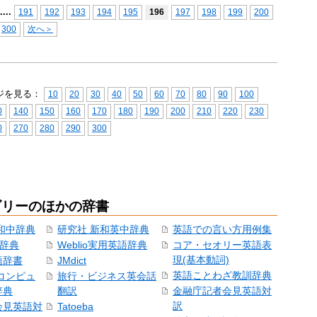
...
.
191
192
193
194
195
196
197
198
199
200
300
次へ＞
ジを見る：
10
20
30
40
50
60
70
80
90
100
0
140
150
160
170
180
190
200
210
220
230
0
270
280
290
300
ゴリーのほかの辞書
和中辞典
研究社 新和英中辞典
英語での言い方用例集
和辞典
Weblio実用英語辞典
コア・セオリー英語表
現(基本動詞)
語辞書
JMdict
英語ことわざ教訓辞典
コンピュ
旅行・ビジネス英会話
辞典
翻訳
金融庁記者会見英語対
訳
会見英語対
Tatoeba