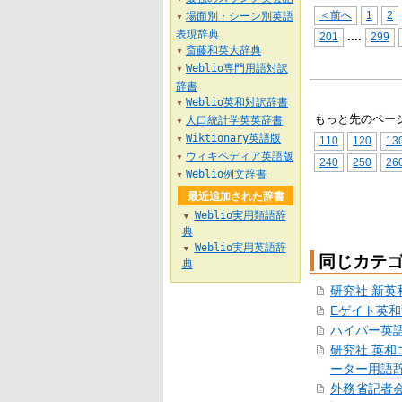
＜前へ
1
2
場面別・シーン別英語
▼
表現辞典
...
.
201
299
斎藤和英大辞典
▼
Weblio専門用語対訳
▼
辞書
Weblio英和対訳辞書
▼
もっと先のペー
人口統計学英英辞書
▼
Wiktionary英語版
110
120
13
▼
ウィキペディア英語版
▼
240
250
26
Weblio例文辞書
▼
最近追加された辞書
Weblio実用類語辞
▼
典
Weblio実用英語辞
▼
同じカテ
典
研究社 新英
Eゲイト英
ハイパー英
研究社 英和
ーター用語
外務省記者