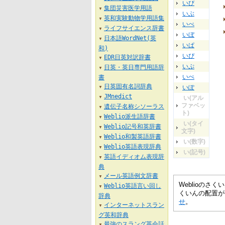
いび
集団災害医学用語
▼
いぶ
英和実験動物学用語集
▼
いべ
ライフサイエンス辞書
▼
いぼ
日本語WordNet(英
▼
いぱ
和)
いぴ
EDR日英対訳辞書
▼
いぷ
日英・英日専門用語辞
▼
いぺ
書
日英固有名詞辞典
いぽ
▼
JMnedict
い(アル
▼
ファベッ
遺伝子名称シソーラス
▼
ト)
Weblio派生語辞書
▼
い(タイ
Weblio記号和英辞書
▼
文字)
Weblio和製英語辞書
▼
い(数字)
Weblio英語表現辞典
▼
い(記号)
英語イディオム表現辞
▼
典
メール英語例文辞書
▼
Weblioの
Weblio英語言い回し
▼
くいんの配置が
辞典
せ
。
インターネットスラン
▼
グ英和辞典
最強のスラング英会話
▼