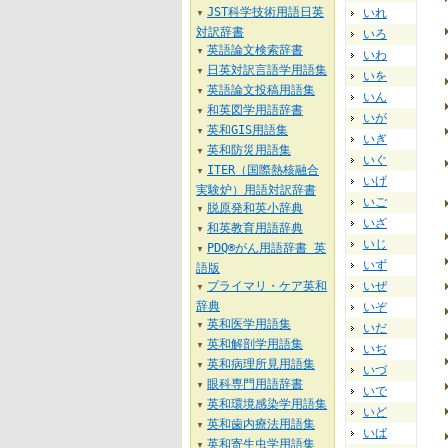
JST科学技術用語日英
いれ
▼
対訳辞書
いろ
英語論文検索辞書
▼
いわ
日英対訳言語学用語集
▼
いを
英語論文投稿用語集
▼
いん
和英図学用語辞書
▼
いが
英和GIS用語集
▼
いぎ
英和防災用語集
▼
いぐ
ITER（国際熱核融合
▼
いげ
実験炉）用語対訳辞書
いご
脱原発和英小辞典
▼
いざ
和英教育用語辞典
▼
いじ
PDQ®がん用語辞書 英
▼
いず
語版
プライマリ・ケア英和
いぜ
▼
辞典
いぞ
英和医学用語集
▼
いだ
英和解剖学用語集
▼
いぢ
英和病理所見用語集
▼
いづ
眼科専門用語辞書
▼
いで
英和環境感染学用語集
▼
いど
英和歯内療法用語集
▼
いば
英和寄生虫学用語集
▼