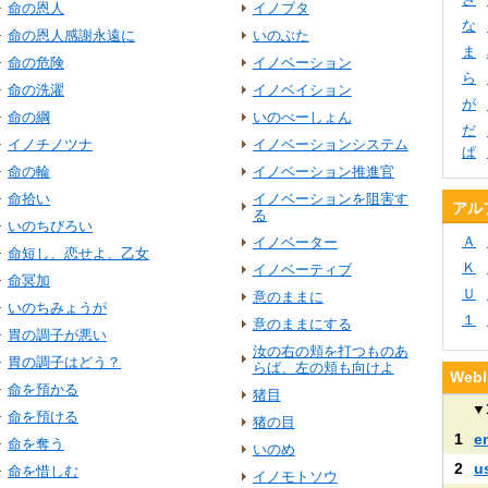
命の恩人
イノブタ
な
命の恩人感謝永遠に
いのぶた
ま
命の危険
イノベーション
ら
命の洗濯
イノベイション
が
命の綱
いのべーしょん
だ
イノチノツナ
イノベーションシステム
ぱ
命の輪
イノベーション推進官
命拾い
イノベーションを阻害す
アル
る
いのちびろい
Ａ
イノベーター
命短し、恋せよ、乙女
Ｋ
イノベーティブ
命冥加
Ｕ
意のままに
いのちみょうが
１
意のままにする
胃の調子が悪い
汝の右の頬を打つものあ
胃の調子はどう？
らば、左の頬も向けよ
We
命を預かる
猪目
▼
命を預ける
猪の目
1
e
命を奪う
いのめ
2
u
命を惜しむ
イノモトソウ