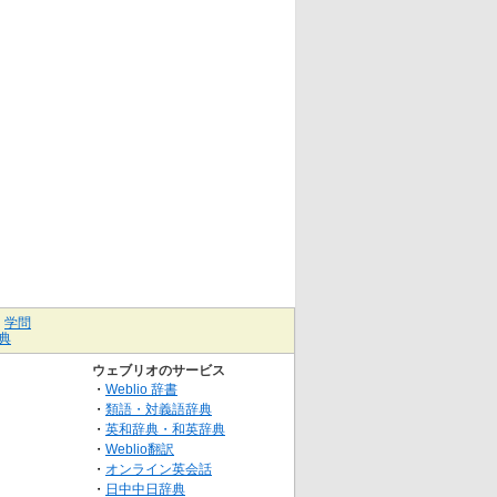
｜
学問
典
ウェブリオのサービス
・
Weblio 辞書
・
類語・対義語辞典
・
英和辞典・和英辞典
・
Weblio翻訳
・
オンライン英会話
・
日中中日辞典