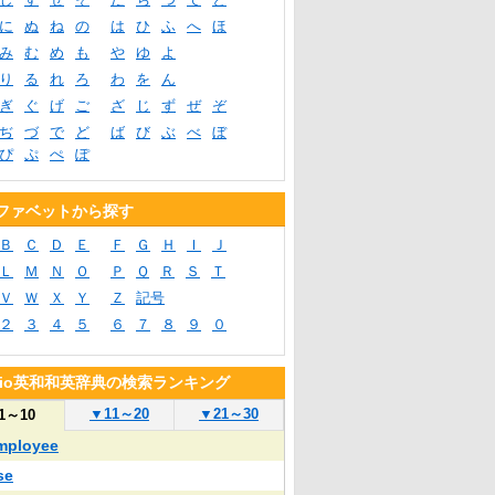
に
ぬ
ね
の
は
ひ
ふ
へ
ほ
み
む
め
も
や
ゆ
よ
り
る
れ
ろ
わ
を
ん
ぎ
ぐ
げ
ご
ざ
じ
ず
ぜ
ぞ
ぢ
づ
で
ど
ば
び
ぶ
べ
ぼ
ぴ
ぷ
ぺ
ぽ
ファベットから探す
Ｂ
Ｃ
Ｄ
Ｅ
Ｆ
Ｇ
Ｈ
Ｉ
Ｊ
Ｌ
Ｍ
Ｎ
Ｏ
Ｐ
Ｑ
Ｒ
Ｓ
Ｔ
Ｖ
Ｗ
Ｘ
Ｙ
Ｚ
記号
２
３
４
５
６
７
８
９
０
blio英和和英辞典の検索ランキング
▼
11～20
▼
21～30
1～10
mployee
se