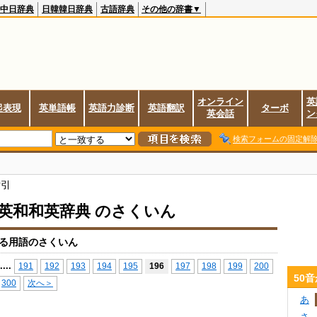
中日辞典
日韓韓日辞典
古語辞典
その他の辞書▼
オンライン
英
起表現
英単語帳
英語力診断
英語翻訳
ターボ
英会話
ン
検索フォームの固定解
索引
io英和和英辞典 のさくいん
る用語のさくいん
...
.
191
192
193
194
195
196
197
198
199
200
50
300
次へ＞
あ
さ