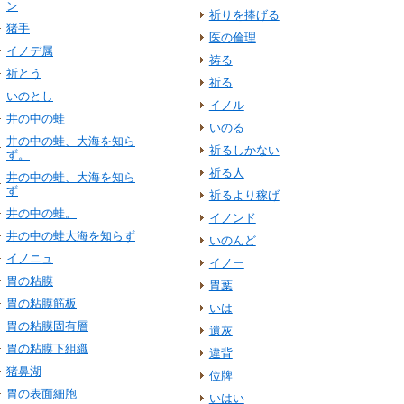
ン
祈りを捧げる
猪手
医の倫理
イノデ属
祷る
祈とう
祈る
いのとし
イノル
井の中の蛙
いのる
井の中の蛙、大海を知ら
祈るしかない
ず。
祈る人
井の中の蛙、大海を知ら
ず
祈るより稼げ
井の中の蛙。
イノンド
井の中の蛙大海を知らず
いのんど
イノニュ
イノー
胃の粘膜
胃葉
胃の粘膜筋板
いは
胃の粘膜固有層
遺灰
胃の粘膜下組織
違背
猪鼻湖
位牌
胃の表面細胞
いはい