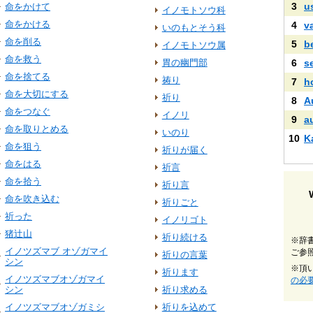
3
u
命をかけて
イノモトソウ科
命をかける
4
v
いのもとそう科
命を削る
5
b
イノモトソウ属
命を救う
胃の幽門部
6
s
命を捨てる
祷り
7
h
命を大切にする
祈り
8
A
命をつなぐ
イノリ
9
a
命を取りとめる
いのり
10
K
命を狙う
祈りが届く
命をはる
祈言
命を拾う
祈り言
命を吹き込む
祈りごと
祈った
イノリゴト
猪辻山
祈り続ける
※辞
イノツズマブ オゾガマイ
ご参
祈りの言葉
シン
※頂
祈ります
イノツズマブオゾガマイ
の必
シン
祈り求める
イノツズマブオゾガミシ
祈りを込めて