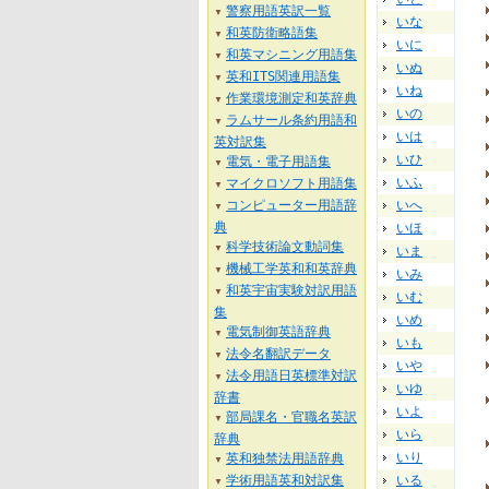
警察用語英訳一覧
▼
いな
和英防衛略語集
▼
いに
和英マシニング用語集
▼
いぬ
英和ITS関連用語集
▼
いね
作業環境測定和英辞典
▼
いの
ラムサール条約用語和
▼
いは
英対訳集
いひ
電気・電子用語集
▼
いふ
マイクロソフト用語集
▼
コンピューター用語辞
いへ
▼
典
いほ
科学技術論文動詞集
▼
いま
機械工学英和和英辞典
▼
いみ
和英宇宙実験対訳用語
▼
いむ
集
いめ
電気制御英語辞典
▼
いも
法令名翻訳データ
▼
いや
法令用語日英標準対訳
▼
いゆ
辞書
いよ
部局課名・官職名英訳
▼
いら
辞典
いり
英和独禁法用語辞典
▼
学術用語英和対訳集
いる
▼