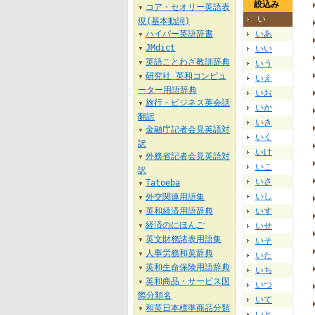
絞込み
コア・セオリー英語表
▼
い
現(基本動詞)
ハイパー英語辞書
いあ
▼
JMdict
いい
▼
英語ことわざ教訓辞典
いう
▼
研究社 英和コンピュ
いえ
▼
ーター用語辞典
いお
旅行・ビジネス英会話
▼
いか
翻訳
いき
金融庁記者会見英語対
▼
いく
訳
いけ
外務省記者会見英語対
▼
いこ
訳
いさ
Tatoeba
▼
いし
外交関連用語集
▼
英和経済用語辞典
いす
▼
経済のにほんご
いせ
▼
英文財務諸表用語集
いそ
▼
人事労務和英辞典
いた
▼
英和生命保険用語辞典
▼
いち
英和商品・サービス国
▼
いつ
際分類名
いて
和英日本標準商品分類
▼
いと