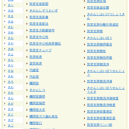
気管支肺区域
気管支造影図
きへ
気管支敗血症菌
きかんしぞうえいず
きほ
きかんしはいけつしょうき
きま
気管支造影像
ん
きみ
気管支造影法
気管支肺分離片形成症
きむ
気管支大動脈狭窄
気管支肺胞
きめ
気管支中心性
きかんしはいほう
きも
きや
気管支中心性肉芽腫症
気管支肺胞呼吸音
きゆ
気管支チューブ
気管支肺胞性
きよ
気管疾患
気管支肺胞性呼吸
きら
器官疾患
気管支肺胞洗浄
きり
汽罐室
きる
きかんしはいほうせんじょ
う
きれ
汽缶室
気管支肺胞洗浄液
きろ
機関室
きわ
きかんしはいほうせんじょ
きかんしつ
うえき
きを
機関室囲壁
きん
気管支肺胞洗浄液検査
機関室隔壁
きが
気管支肺胞洗浄検査
きぎ
機関室火災
気管支肺容量測定
きぐ
機関室ガス漏れ発生
気管支肺容量測定器
きげ
機関室口
気管支肺リンパ節
きご