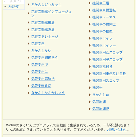
き(数字)
機関車工場
きかんしどうみゃく
き(記号)
機関車単機運転
気管支動脈インフュージョ
ン
機関車トーマス
気管支動脈撮影
機関車の機関士
気管支動脈造影
機関車の模型
気管支ドレナージ
機関車ボイラ
気管支内
機関車ボイラー
きかんしない
機関車用乙スコップ
気管支内細菌そう
機関車用甲スコップ
気管支内で
機関車様雑音
気管支内に
機関車用車体及び台枠
気管支内麻酔法
機関車用スコップ
気管支軟化症
機関手
きかんしなんかしょう
きかんしゅ
気管周囲
気管周囲炎
Weblioのさくいんはプログラムで自動的に生成されているため、一部不適切なさく
いんの配置が含まれていることもあります。ご了承くださいませ。
お問い合わせ
。