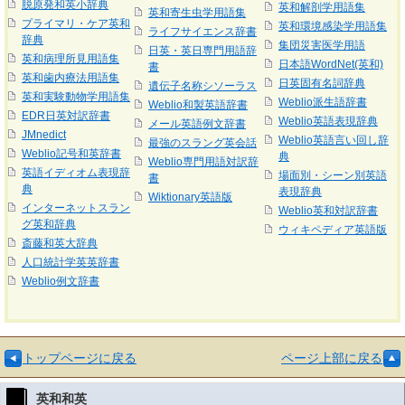
脱原発和英小辞典
英和解剖学用語集
英和寄生虫学用語集
プライマリ・ケア英和
英和環境感染学用語集
ライフサイエンス辞書
辞典
集団災害医学用語
日英・英日専門用語辞
英和病理所見用語集
日本語WordNet(英和)
書
英和歯内療法用語集
日英固有名詞辞典
遺伝子名称シソーラス
英和実験動物学用語集
Weblio派生語辞書
Weblio和製英語辞書
EDR日英対訳辞書
Weblio英語表現辞典
メール英語例文辞書
JMnedict
Weblio英語言い回し辞
最強のスラング英会話
Weblio記号和英辞書
典
Weblio専門用語対訳辞
英語イディオム表現辞
場面別・シーン別英語
書
典
表現辞典
Wiktionary英語版
インターネットスラン
Weblio英和対訳辞書
グ英和辞典
ウィキペディア英語版
斎藤和英大辞典
人口統計学英英辞書
Weblio例文辞書
トップページに戻る
ページ上部に戻る
英和和英