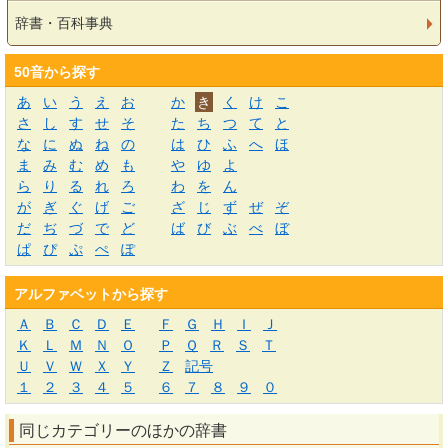
辞書・百科事典
50音から探す
あ
い
う
え
お
か
き
く
け
こ
さ
し
す
せ
そ
た
ち
つ
て
と
な
に
ぬ
ね
の
は
ひ
ふ
へ
ほ
ま
み
む
め
も
や
ゆ
よ
ら
り
る
れ
ろ
わ
を
ん
が
ぎ
ぐ
げ
ご
ざ
じ
ず
ぜ
ぞ
だ
ぢ
づ
で
ど
ば
び
ぶ
べ
ぼ
ぱ
ぴ
ぷ
ぺ
ぽ
アルファベットから探す
Ａ
Ｂ
Ｃ
Ｄ
Ｅ
Ｆ
Ｇ
Ｈ
Ｉ
Ｊ
Ｋ
Ｌ
Ｍ
Ｎ
Ｏ
Ｐ
Ｑ
Ｒ
Ｓ
Ｔ
Ｕ
Ｖ
Ｗ
Ｘ
Ｙ
Ｚ
記号
１
２
３
４
５
６
７
８
９
０
同じカテゴリーのほかの辞書