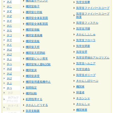
機関室ケーシング
きざ
気管支痙攀
機関室格子
きじ
気管支ファイバースコープ
きず
機関室仕切板
気管支ファイバースコープ
きぜ
検査
機関室全体装置図
きぞ
気管支フィステル
機関室全体配置図
きだ
気管支浮腫
機関室側板
きぢ
きかんしふしゅ
きづ
機関室通風機
きで
気管支フローラ
機関室底板
きど
気管支閉塞
機関室天窓
きば
気管支壁
機関室天窓閉鎖
きび
気管支壁抽出アルゴリズム
機関室ビルジ異常
きぶ
気管支ヘルニア
きべ
機関室無人運転試験
きぼ
気管支縫合
機関室床
きぱ
気管支ポリープ
機関室床受
きぴ
きかんしぽりーぷ
機関室用通風機停止
きぷ
機関車
期間指定
きぺ
帰還者
きぽ
機関始動
き(アルフ
キカンシャ
机間指導する
ァベット)
きかんしゃ
きかんしどうする
き(タイ文
字)
機関車庫
気管支動脈