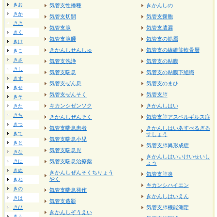
きお
気管支性播種
きかんしの
きか
気管支切開
気管支嚢胞
きき
気管支腺
気管支膿漏
きく
気管支腺腫
気管支の筋層
きけ
きかんしせんしゅ
気管支の線維筋軟骨層
きこ
きさ
気管支洗浄
気管支の粘膜
きし
気管支喘息
気管支の粘膜下組織
きす
気管支ぜん息
気管支のまひ
きせ
気管支ぜんそく
気管支肺
きそ
キカンシゼンソク
きかんしはい
きた
きち
きかんしぜんそく
気管支肺アスペルギルス症
きつ
気管支喘息患者
きかんしはいあすぺるぎる
きて
すしょう
気管支喘息小児
きと
気管支肺異形成症
気管支喘息児
きな
きかんしはいいけいせいし
きに
気管支喘息治療薬
ょう
きぬ
きかんしぜんそくちりょう
気管支肺炎
やく
きね
キカンシハイエン
きの
気管支喘息発作
きかんしはいえん
きは
気管支造影
きひ
気管支肺機能測定
きかんしぞうえい
きふ