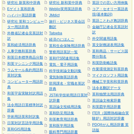
研究社 新英和中辞典
研究社 新和英中辞典
英語での言い方用例集
Eゲイト英和辞典
Weblio実用英語辞典
コア・セオリー英語表
現(基本動詞)
ハイパー英語辞書
JMdict
英語ことわざ教訓辞典
研究社 英和コンピュー
旅行・ビジネス英会話
ター用語辞典
翻訳
金融庁記者会見英語対
訳
外務省記者会見英語対
Tatoeba
訳
外交関連用語集
経済のにほんご
英和経済用語辞典
英文財務諸表用語集
英和生命保険用語辞典
人事労務和英辞典
英和商品・サービス国
警察用語英訳一覧
際分類名
和英日本標準商品分類
英和ITS関連用語集
和英防衛略語集
和英マシニング用語集
電気・電子用語集
作業環境測定和英辞典
ラムサール条約用語和
科学技術論文動詞集
英対訳集
マイクロソフト用語集
電気制御英語辞典
コンピューター用語辞
機械工学英和和英辞典
部局課名・官職名英訳
典
法令名翻訳データ
辞典
和英宇宙実験対訳用語
英和独禁法用語辞典
JST科学技術用語日英対
集
訳辞書
英語論文検索辞書
法令用語日英標準対訳
英語論文投稿用語集
和英図学用語辞書
辞書
英和防災用語集
ITER（国際熱核融合実
学術用語英和対訳集
験炉）用語対訳辞書
和英教育用語辞典
日英対訳言語学用語集
PDQ®がん用語辞書 英
英和医学用語集
英和GIS用語集
語版
眼科専門用語辞書