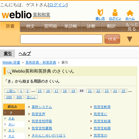
こんにちは、
ゲスト
さん[
ログイン
]
英和和英
使い方
ログイン
ホーム
もっと
辞書
例文
質問箱
単語帳
診断
翻訳
見る
▼
索引
ヘルプ
Weblio 辞書
＞
英和辞典・和英辞典
＞ 索引
Weblio英和和英辞典 のさくいん
「き」から始まる用語のさくいん
...
.
...
.
＜前へ
1
2
15
16
17
18
19
20
21
22
23
24
25
299
300
次へ＞
絞込み
基幹システム
気管支軟骨
き
気管支声
気管支に
きあ
気管支性呼吸
気管支粘液
きい
気管支性嚢胞
気管支粘膜
きう
きかんしせいのうほう
気管支の
きえ