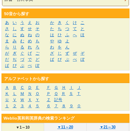
50音から探す
あ
い
う
え
お
か
き
く
け
こ
さ
し
す
せ
そ
た
ち
つ
て
と
な
に
ぬ
ね
の
は
ひ
ふ
へ
ほ
ま
み
む
め
も
や
ゆ
よ
ら
り
る
れ
ろ
わ
を
ん
が
ぎ
ぐ
げ
ご
ざ
じ
ず
ぜ
ぞ
だ
ぢ
づ
で
ど
ば
び
ぶ
べ
ぼ
ぱ
ぴ
ぷ
ぺ
ぽ
アルファベットから探す
Ａ
Ｂ
Ｃ
Ｄ
Ｅ
Ｆ
Ｇ
Ｈ
Ｉ
Ｊ
Ｋ
Ｌ
Ｍ
Ｎ
Ｏ
Ｐ
Ｑ
Ｒ
Ｓ
Ｔ
Ｕ
Ｖ
Ｗ
Ｘ
Ｙ
Ｚ
記号
１
２
３
４
５
６
７
８
９
０
Weblio英和和英辞典の検索ランキング
▼
11～20
▼
21～30
▼
1～10