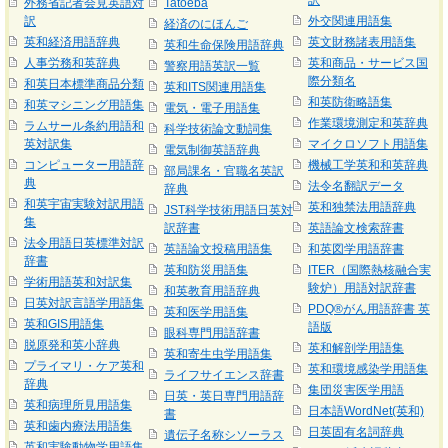
訳
外務省記者会見英語対
Tatoeba
訳
外交関連用語集
経済のにほんご
英和経済用語辞典
英文財務諸表用語集
英和生命保険用語辞典
人事労務和英辞典
英和商品・サービス国
警察用語英訳一覧
際分類名
和英日本標準商品分類
英和ITS関連用語集
和英防衛略語集
和英マシニング用語集
電気・電子用語集
作業環境測定和英辞典
ラムサール条約用語和
科学技術論文動詞集
英対訳集
マイクロソフト用語集
電気制御英語辞典
コンピューター用語辞
機械工学英和和英辞典
部局課名・官職名英訳
典
法令名翻訳データ
辞典
和英宇宙実験対訳用語
英和独禁法用語辞典
JST科学技術用語日英対
集
訳辞書
英語論文検索辞書
法令用語日英標準対訳
英語論文投稿用語集
和英図学用語辞書
辞書
英和防災用語集
ITER（国際熱核融合実
学術用語英和対訳集
験炉）用語対訳辞書
和英教育用語辞典
日英対訳言語学用語集
PDQ®がん用語辞書 英
英和医学用語集
英和GIS用語集
語版
眼科専門用語辞書
脱原発和英小辞典
英和解剖学用語集
英和寄生虫学用語集
プライマリ・ケア英和
英和環境感染学用語集
ライフサイエンス辞書
辞典
集団災害医学用語
日英・英日専門用語辞
英和病理所見用語集
日本語WordNet(英和)
書
英和歯内療法用語集
日英固有名詞辞典
遺伝子名称シソーラス
英和実験動物学用語集