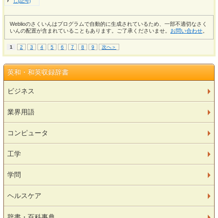
し(記号)
Weblioのさくいんはプログラムで自動的に生成されているため、一部不適切なさく
いんの配置が含まれていることもあります。ご了承くださいませ。
お問い合わせ
。
1
2
3
4
5
6
7
8
9
次へ＞
英和・和英収録辞書
ビジネス
業界用語
コンピュータ
工学
学問
ヘルスケア
辞書・百科事典