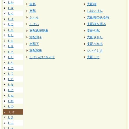
しか
歯胚
支配権
しき
支配
しはいけん
しく
シハイ
支配権のある時
しけ
しはい
支配権を握る
しこ
しさ
支配逸脱現象
支配勾配
しし
支配因子
支配された
しす
支配下
支配される
しせ
支配階級
シハイシタ
しそ
しはいかいきゅう
支配して
した
しち
しつ
して
しと
しな
しに
しぬ
しね
しの
しは
しひ
しふ
しへ