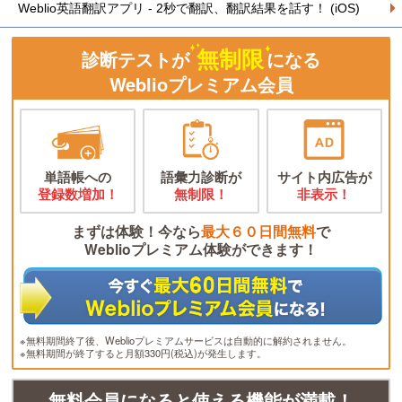
Weblio英語翻訳アプリ - 2秒で翻訳、翻訳結果を話す！ (iOS)
無制限
診断テストが
になる
Weblioプレミアム会員
単語帳への
語彙力診断が
サイト内広告が
登録数増加！
無制限！
非表示！
まずは体験！今なら
最大６０日間無料
で
Weblioプレミアム体験ができます！
※無料期間終了後、Weblioプレミアムサービスは自動的に解約されません。
※無料期間が終了すると月額330円(税込)が発生します。
無料会員になると使える機能が満載！