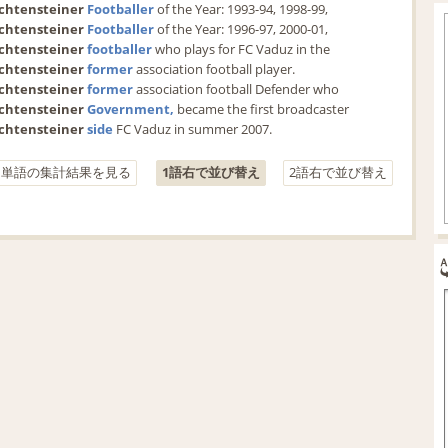
chtensteiner
Footballer
 of the Year: 1993-94, 1998-99,
chtensteiner
Footballer
 of the Year: 1996-97, 2000-01,
chtensteiner
footballer
 who plays for FC Vaduz in the
chtensteiner
former
 association football player.
chtensteiner
former
 association football Defender who
chtensteiner
Government,
 became the first broadcaster
chtensteiner
side
 FC Vaduz in summer 2007.
う単語の集計結果を見る
1語右で並び替え
2語右で並び替え