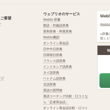
ウェブリオのサービス
We
・ご要望
Weblio 辞書
せ
Web
類語・対義語辞典
英和辞典・和英辞典
※辞書
Weblio翻訳
照くだ
オンライン英会話
日中中日辞典
W
日韓韓日辞典
フランス語辞典
インドネシア語辞典
タイ語辞典
ージ
ベトナム語辞典
古語辞典
英語の質問箱
英語コーチング比較・口コミな
ら「忍者英会話」
オンライン英会話比較・口コミ