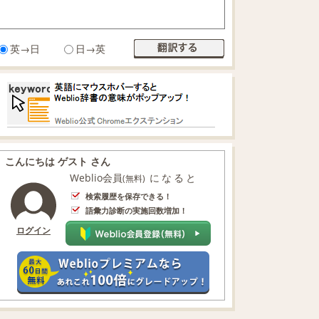
英→日
日→英
こんにちは ゲスト さん
Weblio会員
になると
(無料)
検索履歴を保存できる！
語彙力診断の実施回数増加！
ログイン