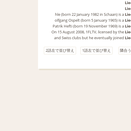
Lie
Lie
hle (born 22 January 1982 in Schaan) is a 
Lie
olfgang Ospelt (born 5 January 1965) is a 
Lie
Patrik Hefti (born 19 November 1969) is a 
Lie
On 15 August 2008, 1FLTV, licensed by the 
Lie
 and Swiss clubs but he eventually joined 
Lie
2語左で並び替え
1語左で並び替え
隣合