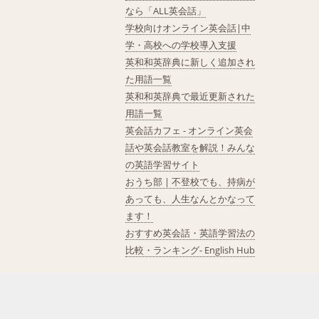
なら「ALL英会話」
学校向けオンライン英会話|中
学・高校への学校導入支援
英和和英辞典に新しく追加され
た用語一覧
英和和英辞典で最近更新された
用語一覧
英会話カフェ - オンライン英会
話や英会話教室を解説！みんな
の英語学習サイト
おうち部 | 不登校でも、持病が
あっても、人生なんとかなって
ます！
おすすめ英会話・英語学習法の
比較・ランキング- English Hub
©2026 GRAS Group, Inc.
RSS