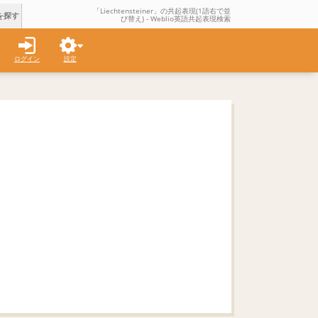
「Liechtensteiner」の共起表現(1語右で並
を探す
び替え) - Weblio英語共起表現検索
ログイン
設定