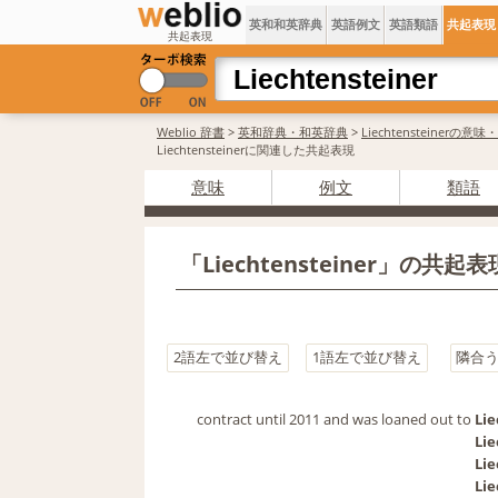
英和和英辞典
英語例文
英語類語
共起表現
共起表現
Weblio 辞書
>
英和辞典・和英辞典
>
Liechtensteinerの意
Liechtensteinerに関連した共起表現
意味
例文
類語
「Liechtensteiner」の共
2語左で並び替え
1語左で並び替え
隣合
contract until 2011 and was loaned out to 
Lie
Lie
Lie
Lie