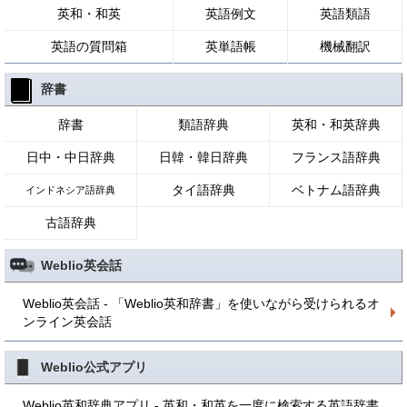
英和・和英
英語例文
英語類語
英語の質問箱
英単語帳
機械翻訳
辞書
辞書
類語辞典
英和・和英辞典
日中・中日辞典
日韓・韓日辞典
フランス語辞典
タイ語辞典
ベトナム語辞典
インドネシア語辞典
古語辞典
Weblio英会話
Weblio英会話 - 「Weblio英和辞書」を使いながら受けられるオ
ンライン英会話
Weblio公式アプリ
Weblio英和辞典アプリ - 英和・和英を一度に検索する英語辞書