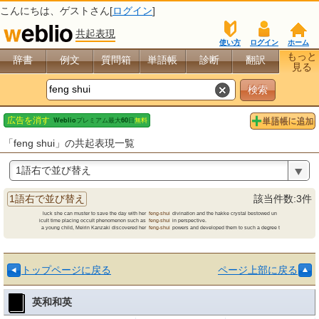
こんにちは、
ゲスト
さん[
ログイン
]
共起表現
使い方
ログイン
ホーム
もっと
辞書
例文
質問箱
単語帳
診断
翻訳
見る
「feng shui」の共起表現一覧
1語右で並び替え
1語右で並び替え
該当件数:3件
luck she can muster to save the day with her
feng-shui
divination
and the hakke crystal bestowed un
icult time placing occult phenomenon such as
feng-shui
in
perspective.
a young child, Meirin Kanzaki discovered her
feng-shui
powers
and developed them to such a degree t
トップページに戻る
ページ上部に戻る
英和和英