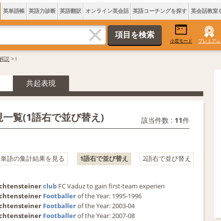
英単語帳
英語力診断
英語翻訳
オンライン英会話
英語コーチングを探す
英会話教室
小窓モード
プレミアム
・解説
> l
共起表現
起表現一覧(1語右で並び替え)
該当件数 :
11
件
う単語の集計結果を見る
1語右で並び替え
2語右で並び替え
chtensteiner
club
 FC Vaduz to gain first-team experien
chtensteiner
Footballer
 of the Year: 1995-1996
chtensteiner
Footballer
 of the Year: 2003-04
chtensteiner
Footballer
 of the Year: 2007-08