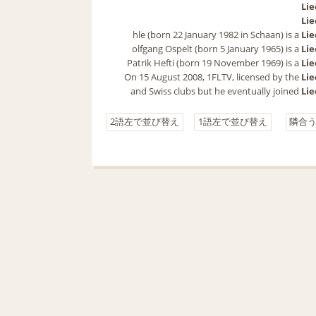
Lie
Lie
hle (born 22 January 1982 in Schaan) is a 
Lie
olfgang Ospelt (born 5 January 1965) is a 
Lie
Patrik Hefti (born 19 November 1969) is a 
Lie
On 15 August 2008, 1FLTV, licensed by the 
Lie
 and Swiss clubs but he eventually joined 
Lie
2語左で並び替え
1語左で並び替え
隣合