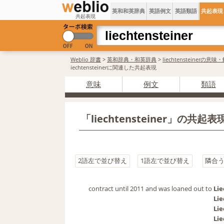
英和和英辞典
英語例文
英語類語
共起表現
共起表現
Weblio 辞書
>
英和辞典・和英辞典
>
liechtensteinerの意味
iechtensteinerに関連した共起表現
意味
例文
類語
「liechtensteiner」の共
2語左で並び替え
1語左で並び替え
隣合
contract until 2011 and was loaned out to 
Lie
Lie
Lie
Lie