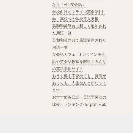
なら「ALL英会話」
学校向けオンライン英会話|中
学・高校への学校導入支援
英和和英辞典に新しく追加され
た用語一覧
英和和英辞典で最近更新された
用語一覧
英会話カフェ - オンライン英会
話や英会話教室を解説！みんな
の英語学習サイト
おうち部 | 不登校でも、持病が
あっても、人生なんとかなって
ます！
おすすめ英会話・英語学習法の
比較・ランキング- English Hub
©2026 GRAS Group, Inc.
RSS