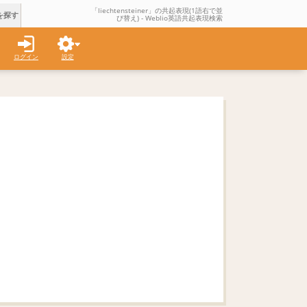
「liechtensteiner」の共起表現(1語右で並
を探す
び替え) - Weblio英語共起表現検索
ログイン
設定