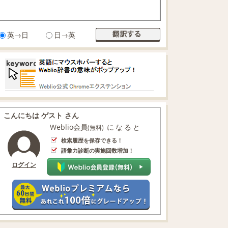
英→日
日→英
こんにちは ゲスト さん
Weblio会員
になると
(無料)
検索履歴を保存できる！
語彙力診断の実施回数増加！
ログイン