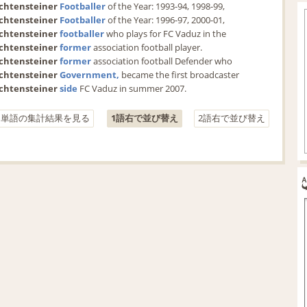
chtensteiner
Footballer
 of the Year: 1993-94, 1998-99,
chtensteiner
Footballer
 of the Year: 1996-97, 2000-01,
chtensteiner
footballer
 who plays for FC Vaduz in the
chtensteiner
former
 association football player.
chtensteiner
former
 association football Defender who
chtensteiner
Government,
 became the first broadcaster
chtensteiner
side
 FC Vaduz in summer 2007.
う単語の集計結果を見る
1語右で並び替え
2語右で並び替え