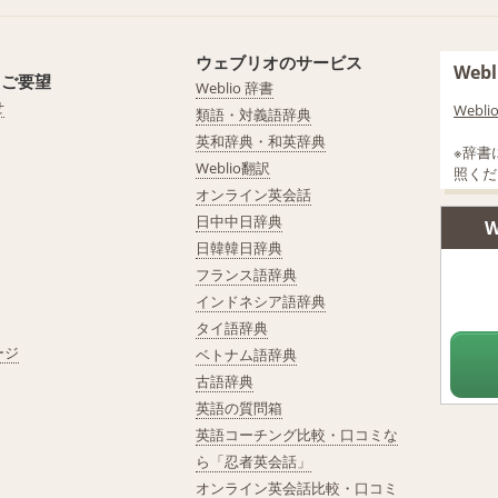
ウェブリオのサービス
We
・ご要望
Weblio 辞書
せ
Web
類語・対義語辞典
英和辞典・和英辞典
※辞書
Weblio翻訳
照くだ
オンライン英会話
日中中日辞典
W
日韓韓日辞典
フランス語辞典
インドネシア語辞典
タイ語辞典
ージ
ベトナム語辞典
古語辞典
英語の質問箱
英語コーチング比較・口コミな
ら「忍者英会話」
オンライン英会話比較・口コミ