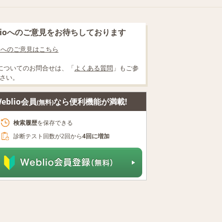
blioへのご意見をお待ちしております
lioへのご意見はこちら
についてのお問合せは、「
よくある質問
」もご参
さい。
eblio会員
なら便利機能が満載!
(無料)
検索履歴
を保存できる
診断テスト回数が2回から
4回に増加