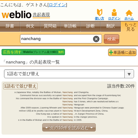
こんにちは、
ゲスト
さん[
ログイン
]
共起表現
使い方
ログイン
ホーム
もっと
辞書
例文
質問箱
単語帳
診断
翻訳
見る
「nanchang」の共起表現一覧
1語右で並び替え
1語右で並び替え
該当件数:20件
o-Japanese War, notably the Battles of Wuhan,
Nanchang
and
Changsha.
Communist forces successfully occupied
Nanchang
and
escaped from the siege of Kuomintang forc
his command the division was in the Battle of
Nanchang
and
the First Changsha Campaign.
Nanchang
has
5 tones, which are neutralized before a s
Nanchang
Hengyuan
After 2009 season, Liaoning Whowin and
Nanchang
Hengyuan
were promoted to Chinese Super Leagu
million US$ at its poultry vaccines plant in
Nanchang
Hi-tech
Development Zone, China.
Che Kung was a native of
Nanchang
,
in
Jiangxi Province of China.
It is spoken in
Nanchang
in
the Jiangxi province.
s in the Battle of Wuhan and in the Battle of
Nanchang
in
1939.
次の10件を読み込む