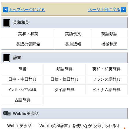
トップページに戻る
ページ上部に戻る
英和和英
英和・和英
英語例文
英語類語
英語の質問箱
英単語帳
機械翻訳
辞書
辞書
類語辞典
英和・和英辞典
日中・中日辞典
日韓・韓日辞典
フランス語辞典
タイ語辞典
ベトナム語辞典
インドネシア語辞典
古語辞典
Weblio英会話
Weblio英会話 - 「Weblio英和辞書」を使いながら受けられるオ