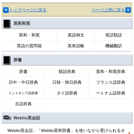
トップページに戻る
ページ上部に戻る
英和和英
英和・和英
英語例文
英語類語
英語の質問箱
英単語帳
機械翻訳
辞書
辞書
類語辞典
英和・和英辞典
日中・中日辞典
日韓・韓日辞典
フランス語辞典
タイ語辞典
ベトナム語辞典
インドネシア語辞典
古語辞典
Weblio英会話
Weblio英会話 - 「Weblio英和辞書」を使いながら受けられるオ