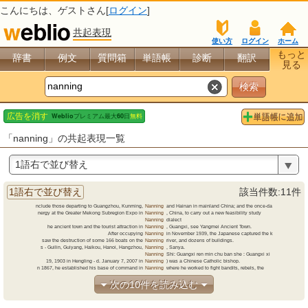
こんにちは、
ゲスト
さん[
ログイン
]
共起表現
使い方
ログイン
ホーム
もっと
辞書
例文
質問箱
単語帳
診断
翻訳
見る
「nanning」の共起表現一覧
1語右で並び替え
1語右で並び替え
該当件数:11件
nclude those departing to Guangzhou, Kunming,
Nanning
and
Hainan in mainland China; and the once-da
nergy at the Greater Mekong Subregion Expo in
Nanning
,
China,
to carry out a new feasibility study
Nanning
dialect
he ancient town and the tourist attraction in
Nanning
,
Guangxi,
see Yangmei Ancient Town.
After occupying
Nanning
in
November 1939, the Japanese captured the k
saw the destruction of some 166 boats on the
Nanning
river,
and dozens of buildings.
s - Guilin, Guiyang, Haikou, Hanoi, Hangzhou,
Nanning
,
Sanya.
Nanning
Shi:
Guangxi ren min chu ban she : Guangxi xi
19, 1903 in Hengling - d. January 7, 2007 in
Nanning
)
was
a Chinese Catholic bishop.
n 1867, he established his base of command in
Nanning
where
he worked to fight bandits, rebels, the
次の10件を読み込む