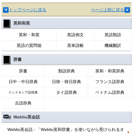
トップページに戻る
ページ上部に戻る
英和和英
英和・和英
英語例文
英語類語
英語の質問箱
英単語帳
機械翻訳
辞書
辞書
類語辞典
英和・和英辞典
日中・中日辞典
日韓・韓日辞典
フランス語辞典
タイ語辞典
ベトナム語辞典
インドネシア語辞典
古語辞典
Weblio英会話
Weblio英会話 - 「Weblio英和辞書」を使いながら受けられるオ