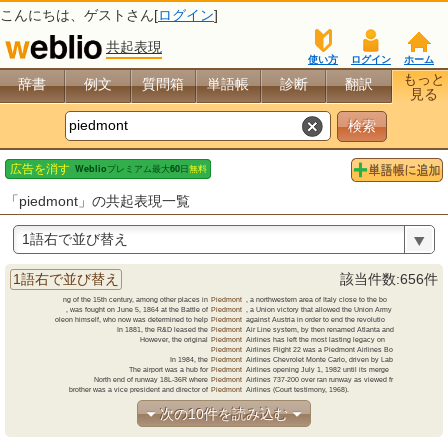
こんにちは、
ゲスト
さん[
ログイン
]
共起表現
使い方
ログイン
ホーム
もっと
辞書
例文
質問箱
単語帳
診断
翻訳
見る
「piedmont」の共起表現一覧
1語右で並び替え
1語右で並び替え
該当件数:656件
ng of the 15th century, among other places in
Piedmont
,
a
northwestern area of Italy close to the bo
, was fought on June 5, 1864 at the Battle of
Piedmont
,
a
Union victory that allowed the Union Army
oleon himself, who now was determined to help
Piedmont
against
Austria in order to end the revolutio
In 1881, the R&D leased the
Piedmont
Air
Line system, by then renamed Atlanta and
However, the original
Piedmont
Airlines
has left the most lasting legacy on
Piedmont
Airlines
Flight 22 was a Piedmont Airlines Bo
In 1984, the
Piedmont
Airlines
Chevrolet Monte Carlo, driven by Lab
The airport was a hub for
Piedmont
Airlines
opening July 1, 1982 until its merge
North end of runway 18L-36R where
Piedmont
Airlines
737-200 over ran runway as viewed fr
brother was a vice president and director of
Piedmont
Airlines
(Court testimony, 1968).
次の10件を読み込む