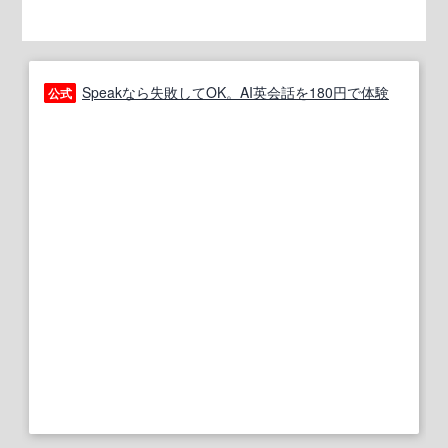
Speakなら失敗してOK。AI英会話を180円で体験
公式