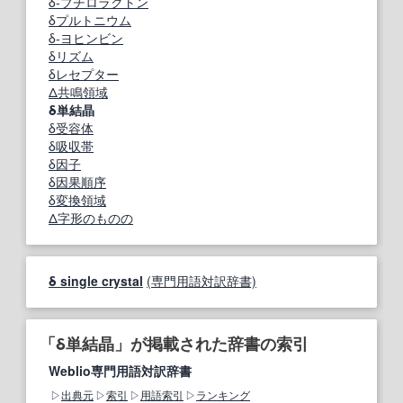
δ‐ブチロラクトン
δプルトニウム
δ‐ヨヒンビン
δリズム
δレセプター
Δ共鳴領域
δ単結晶
δ受容体
δ吸収帯
δ因子
δ因果順序
δ変換領域
Δ字形のものの
δ single crystal
(専門用語対訳辞書)
「δ単結晶」が掲載された辞書の索引
Weblio専門用語対訳辞書
出典元
索引
用語索引
ランキング