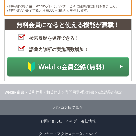
※無料期間終了後、Weblioプレミアムサービスは自動的に解約されません。
※無料期間が終了すると月額330円(税込)が発生します。
無料会員になると使える機能が満載！
検索履歴を保存できる！
語彙力診断の実施回数増加！
Weblio 辞書
>
英和辞典・和英辞典
>
専門用語対訳辞書
>
δ単結晶
の解説
パソコン版で見る
お問い合わせ
ヘルプ
会社情報
クッキー・アクセスデータについて