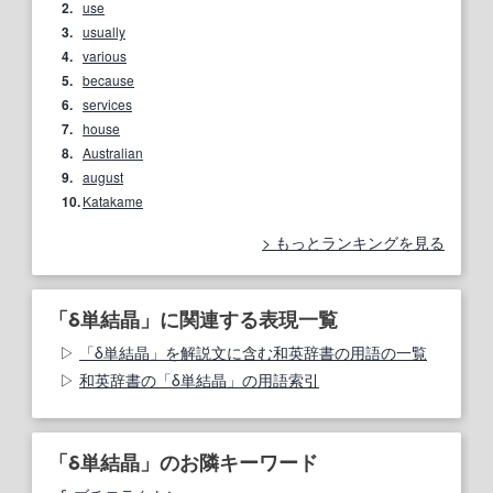
2.
use
3.
usually
4.
various
5.
because
6.
services
7.
house
8.
Australian
9.
august
10.
Katakame
もっとランキングを見る
「δ単結晶」に関連する表現一覧
「δ単結晶」を解説文に含む和英辞書の用語の一覧
和英辞書の「δ単結晶」の用語索引
「δ単結晶」のお隣キーワード