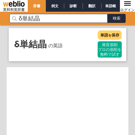
辞書
例文
診断
翻訳
単語帳
英和和英辞書
ログイン
単語
保存
を
δ単結晶
の英語
発音添削
プロの添削を
無料で試す