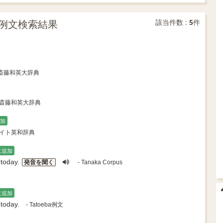
例文検索結果
該当件数 :
5
件
 斎藤和英大辞典
 斎藤和英大辞典
加
ゲイト英和辞典
に追加
today.
発音を聞く
- Tanaka Corpus
に追加
today.
- Tatoeba例文