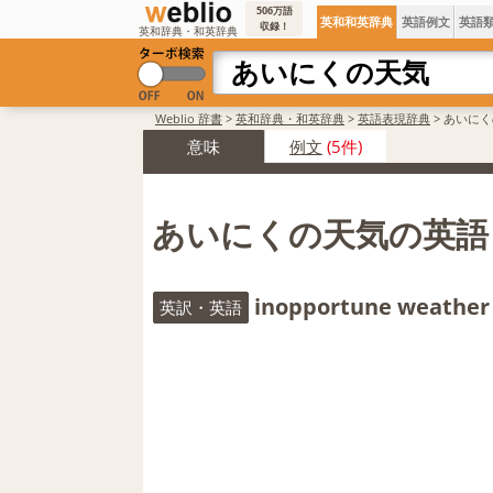
506万語
英和和英辞典
英語例文
英語
収録！
英和辞典・和英辞典
Weblio 辞書
>
英和辞典・和英辞典
>
英語表現辞典
>
あいにく
意味
例文
(5件)
あいにくの天気の英語
inopportune weather
英訳・英語