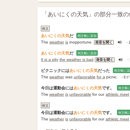
「あいにくの天気」の部分一致の
例文
あいにくの天気
だ
例文帳に追加
The
weather
is
inopportune.
発音を聞く
-
あいにくの天気
だ
例文帳に追加
It is a pity
the weather is bad
発音を聞く
-
ピクニックには
あいにくの天気
だった
例文帳に追
The
weather
was
unfavorable
for a
picnic.
- E
今日は運動会には
あいにくの天気
です。
例文帳
The
weather
is
unfavorable
for our
athletic meet
例文
今日は運動会には
あいにくの天気
です。
例文帳
The
weather
is
unfavorable
for our
athletic meet