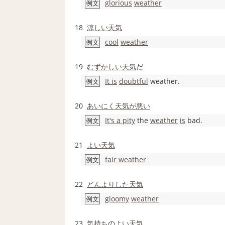
glorious
weather
例文
18
涼しい
天気
cool
weather
例文
19
むずかしい
天気
だ
It is
doubtful
weather.
例文
20
あいにく
天気が悪い
It's a pity
the
weather
is
bad.
例文
21
よい天気
fair weather
例文
22
どんよりした
天気
gloomy
weather
例文
23
気持ち
の
よい天気