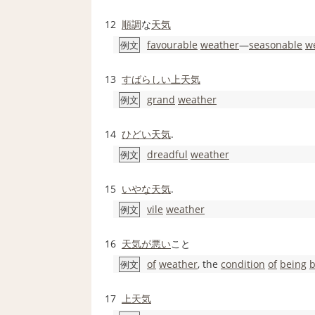
12
順調
な
天気
favourable
weather
―
seasonable
w
例文
13
すばらしい
上天気
grand
weather
例文
14
ひどい天気
.
dreadful
weather
例文
15
いやな
天気
.
vile
weather
例文
16
天気が悪い
こと
of
weather
, the
condition
of
being
例文
17
上天気