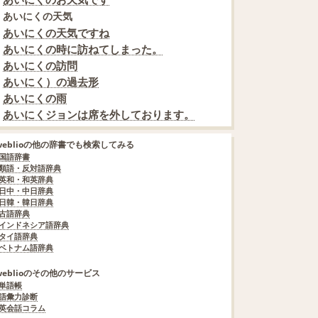
あいにくの天気
あいにくの天気ですね
あいにくの時に訪ねてしまった。
あいにくの訪問
あいにく）の過去形
あいにくの雨
あいにくジョンは席を外しております。
weblioの他の辞書でも検索してみる
国語辞書
類語・反対語辞典
英和・和英辞典
日中・中日辞典
日韓・韓日辞典
古語辞典
インドネシア語辞典
タイ語辞典
ベトナム語辞典
weblioのその他のサービス
単語帳
語彙力診断
英会話コラム