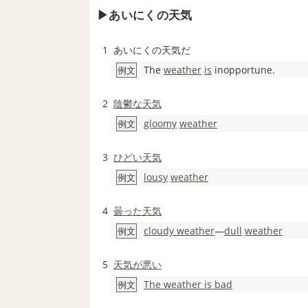
あいにくの天気
1
あいにくの天気だ
The
weather
is
inopportune.
例文
2
陰鬱な
天気
gloomy
weather
例文
3
ひどい天気
lousy
weather
例文
4
曇った
天気
cloudy weather
―
dull
weather
例文
5
天気が悪い
The weather is bad
例文