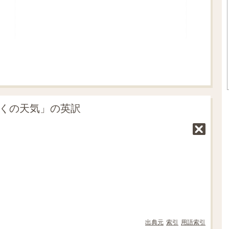
にくの天気」の英訳
出典元
索引
用語索引