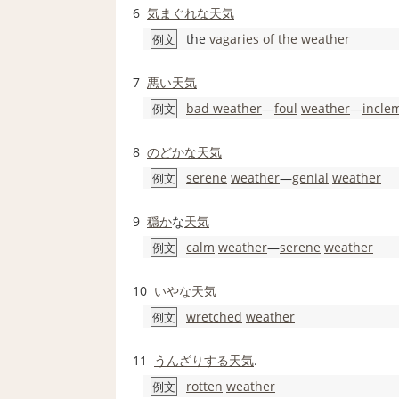
6
気まぐれな
天気
the
vagaries
of the
weather
例文
7
悪い
天気
bad weather
―
foul
weather
―
incle
例文
8
のどかな
天気
serene
weather
―
genial
weather
例文
9
穏か
な
天気
calm
weather
―
serene
weather
例文
10
いやな
天気
wretched
weather
例文
11
うんざりする
天気
.
rotten
weather
例文