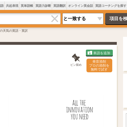
類語
共起表現
英単語帳
英語力診断
英語翻訳
オンライン英会話
英語コーチングを探す
の天気の英語・英訳
単語を追加
発音添削
ピン留め
プロの添削を
無料で試す