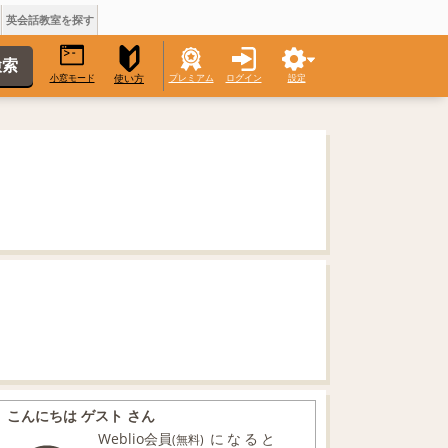
英会話教室を探す
小窓モード
プレミアム
ログイン
設定
使い方
こんにちは ゲスト さん
Weblio会員
になると
(無料)