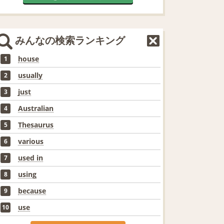
みんなの検索ランキング
house
1
usually
2
just
3
Australian
4
Thesaurus
5
various
6
used in
7
using
8
because
9
use
10