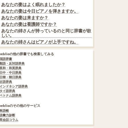
あなたの妻はよく眠れましたか？
あなたの妻は今日ピアノを弾きますか。
あなたの妻は来ますか？
あなたの妻は看護師ですか？
あなたの姉さんが持っているのと同じ辞書が欲
しい。
あなたの姉さんはピアノが上手ですね。
weblioの他の辞書でも検索してみる
国語辞書
類語・反対語辞典
英和・和英辞典
日中・中日辞典
日韓・韓日辞典
古語辞典
インドネシア語辞典
タイ語辞典
ベトナム語辞典
weblioのその他のサービス
単語帳
語彙力診断
英会話コラム