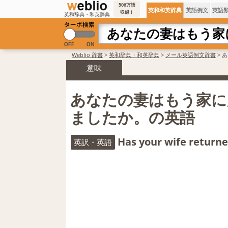
506万語
英和和英辞典
英語例文
英語
収録！
英和辞典・和英辞典
Weblio 辞書
>
英和辞典・和英辞典
>
メール英語例文辞書
>
あ
意味
あなたの妻はもう家に
ましたか。の英語
Has your wife return
英訳・英語