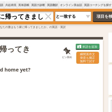
類語
共起表現
英単語帳
英語力診断
英語翻訳
オンライン英会話
英語コーチングを探す
なたの妻はもう家に帰ってきましたか。の英語・英訳
帰ってき
単語を追加
瞬間英作文
ピン留め
発音も矯正
無料で試す
ed home yet?
L
o
/
U
a
n
d
m
e
u
d
t
:
e
7
0