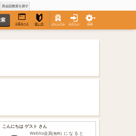
英会話教室を探す
小窓モード
プレミアム
ログイン
設定
使い方
こんにちは ゲスト さん
Weblio会員
になると
(無料)