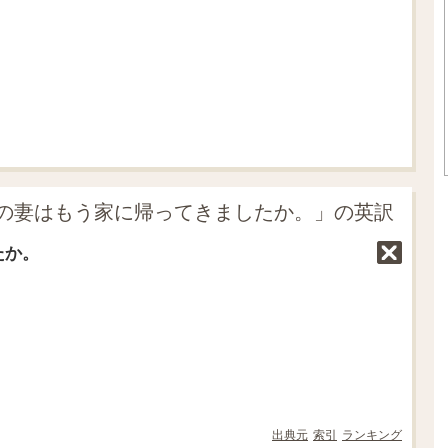
.
0
7
%
の妻はもう家に帰ってきましたか。」の英訳
たか。
出典元
索引
ランキング