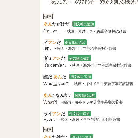
「あんだ」の部分一致の例文検索
例文
あん
ただけだ
例文帳に追加
Just
you.
- 映画・海外ドラマ英語字幕翻訳辞書
イ
アン
だ
例文帳に追加
Ian.
- 映画・海外ドラマ英語字幕翻訳辞書
ダミ
アン
だ
例文帳に追加
It
's damian.
- 映画・海外ドラマ英語字幕翻訳辞書
誰だ
あん
た
例文帳に追加
Who'
re
you?
- 映画・海外ドラマ英語字幕翻訳辞書
あん
? なんだ?
例文帳に追加
What?!
- 映画・海外ドラマ英語字幕翻訳辞書
ライ
アン
だ
例文帳に追加
Ryan.
- 映画・海外ドラマ英語字幕翻訳辞書
例文
あん
た誰だ?
例文帳に追加