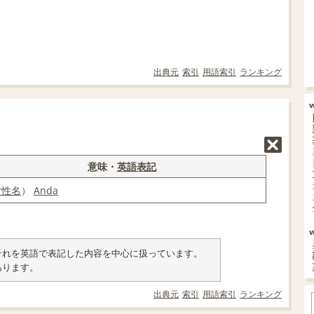
出典元
索引
用語索引
ランキング
意味・
英語表記
女性名
）
Anda
類とそれを英語で表記した内容を中心に扱っています。
あります。
出典元
索引
用語索引
ランキング