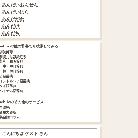
あんだいおんせん
あんだいはら
あんだがわ
あんだけ
あんだち
weblioの他の辞書でも検索してみる
国語辞書
類語・反対語辞典
英和・和英辞典
日中・中日辞典
日韓・韓日辞典
古語辞典
インドネシア語辞典
タイ語辞典
ベトナム語辞典
weblioのその他のサービス
単語帳
語彙力診断
英会話コラム
こんにちは ゲスト さん