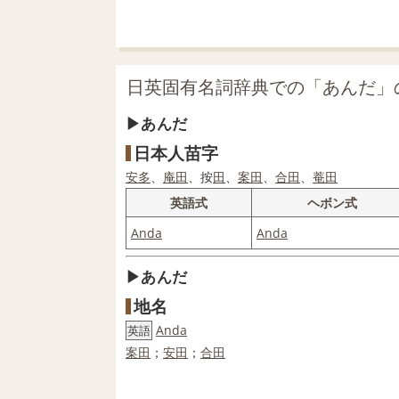
日英固有名詞辞典での「あんだ」
あんだ
日本人苗字
安
多
、
庵
田
、按
田
、
案
田
、
合
田
、
菴
田
英語式
ヘボン式
Anda
Anda
あんだ
地名
Anda
英語
案
田
；
安田
；
合
田