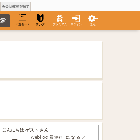
英会話教室を探す
小窓モード
プレミアム
ログイン
設定
使い方
こんにちは ゲスト さん
Weblio会員
になると
(無料)