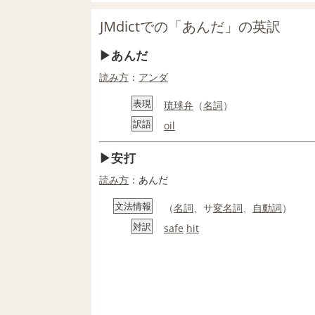
JMdictでの「あんだ」の英訳
あんだ
読み方
：
アンダ
表現
琉球
弁
（
名詞
）
訳語
oil
安打
読み方
：あんだ
文法情報
（
名詞
、サ
変名
詞
、
自動詞
）
対訳
safe
hit