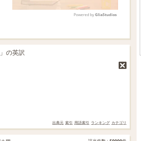
Powered by 
GliaStudios
M
u
t
だ」の英訳
e
出典元
索引
用語索引
ランキング
カテゴリ
該当件数 :
50000
件