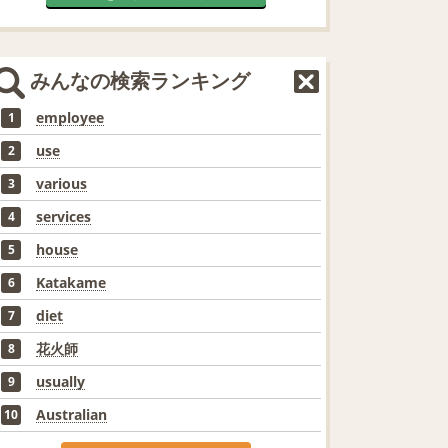
みんなの検索ランキング
employee
1
use
2
various
3
services
4
house
5
Katakame
6
diet
7
花火師
8
usually
9
Australian
10