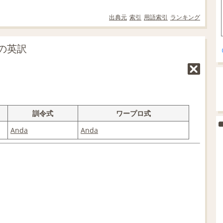
出典元
索引
用語索引
ランキング
の英訳
訓令式
ワープロ式
Anda
Anda