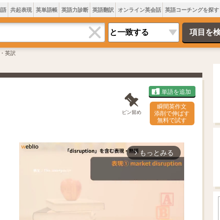
類語
共起表現
英単語帳
英語力診断
英語翻訳
オンライン英会話
英語コーチングを探す
・英訳
単語を追加
瞬間英作文
ピン留め
添削で伸ばす
無料で試す
もっとみる
arrow_forward_ios