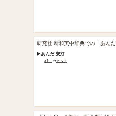
研究社 新和英中辞典での「あん
あんだ 安打
a hit
⇒
ヒット
.