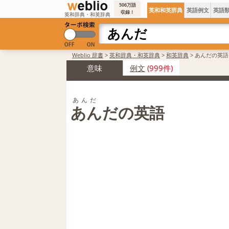
506万語
英和和英辞典
英語例文
英語
収録！
英和辞典・和英辞典
Weblio 辞書
>
英和辞典・和英辞典
>
和英辞典
>
あんだの英語
意味
例文
(999件)
あんだ
あんだの英語