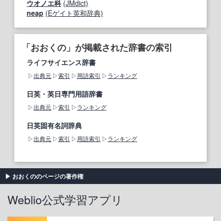
ウオノエ科
(JMdict)
neap
(Eゲイト英和辞典)
「おおくの」が掲載された辞書の索引
ライフサイエンス辞書
出典元
索引
用語索引
ランキング
日英・英日専門用語辞書
出典元
索引
ランキング
日英固有名詞辞典
出典元
索引
用語索引
ランキング
おおくののページの著作権
Weblio公式学習アプリ