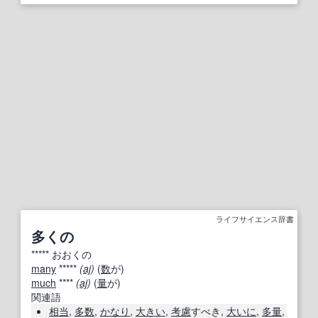
ライフサイエンス辞書
多くの
*****
おおくの
many
*****
(
aj
)
(
数
が)
much
****
(
aj
)
(
量
が)
関連語
相当
,
多数
,
かなり
,
大きい
,
考慮
すべき,
大いに
,
多量
,