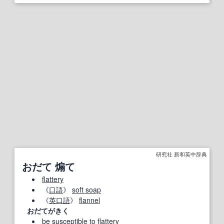
研究社 新和英中辞典
おだて 煽て
flattery
《
口語
》
soft soap
《
英
口語
》
flannel
おだてがきく
be
susceptible
to
flattery