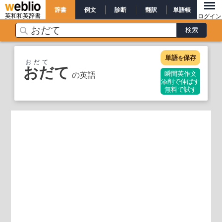
辞書
例文
診断
翻訳
単語帳
英和和英辞書
ログイン
単語
保存
を
おだて
おだて
の英語
瞬間英作文
添削で伸ばす
無料で試す