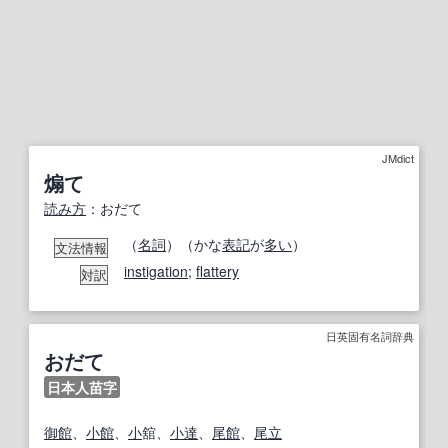
JMdict
煽て
読み方
：おだて
（
名詞
）（かな
表記
が
多い
）
文法情報
instigation
;
flattery
対訳
日英固有名詞辞典
おだて
日本人苗字
御館
、
小
館
、
小
舘、
小
達
、
尾
館
、
尾
立