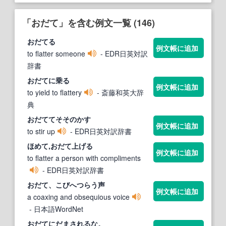
「おだて」を含む例文一覧 (146)
おだて
る
例文帳に追加
to flatter someone
- EDR日英対訳
辞書
おだて
に乗る
例文帳に追加
to yield to flattery
- 斎藤和英大辞
典
おだて
てそそのかす
例文帳に追加
to stir up
- EDR日英対訳辞書
ほめて,
おだて
上げる
例文帳に追加
to flatter a person with compliments
- EDR日英対訳辞書
おだて
、こびへつらう声
例文帳に追加
a coaxing and obsequious voice
- 日本語WordNet
おだて
にだまされるな。