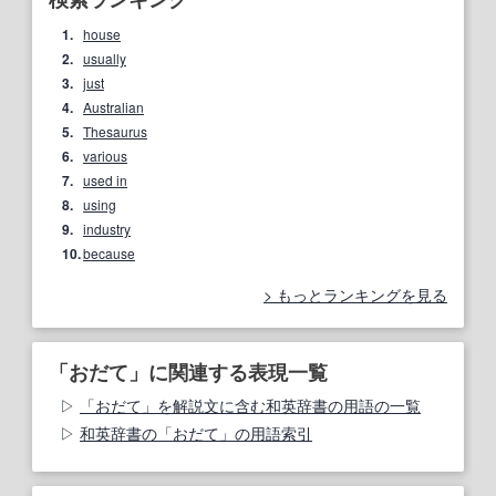
1.
house
2.
usually
3.
just
4.
Australian
5.
Thesaurus
6.
various
7.
used in
8.
using
9.
industry
10.
because
もっとランキングを見る
「おだて」に関連する表現一覧
「おだて」を解説文に含む和英辞書の用語の一覧
和英辞書の「おだて」の用語索引