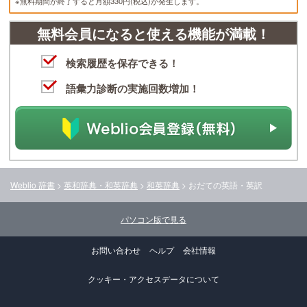
※無料期間が終了すると月額330円(税込)が発生します。
無料会員になると使える機能が満載！
検索履歴を保存できる！
語彙力診断の実施回数増加！
Weblio 辞書
>
英和辞典・和英辞典
>
和英辞典
>
おだて
の英語・英訳
パソコン版で見る
お問い合わせ
ヘルプ
会社情報
クッキー・アクセスデータについて