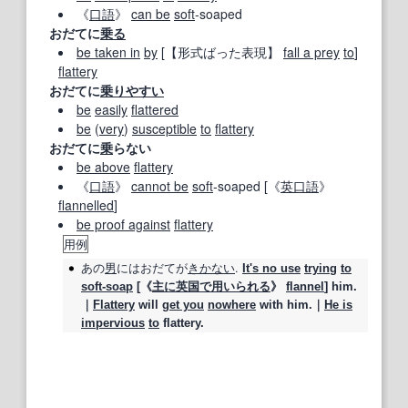
《
口語
》
can be
soft
‐soaped
おだてに
乗る
be taken in
by
[
【形式ばった表現】
fall a prey
to
]
flattery
おだてに
乗り
やすい
be
easily
flattered
be
(
very
)
susceptible
to
flattery
おだてに
乗
らない
be above
flattery
《
口語
》
cannot be
soft
‐soaped [《
英
口語
》
flannelled
]
be proof against
flattery
用例
あの
男
にはおだてが
きかない
.
It's no use
trying
to
soft‐soap
[《
主に
英国
で用いられる
》
flannel
] him.
｜
Flattery
will
get you
nowhere
with him.｜
He is
impervious
to
flattery.