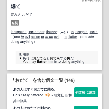
煽て
読み方
おだて
名詞
Instigation
;
incitement
;
flattery
:（=る）
to
instigate
,
incite
（one
to
evil
action
or
to do
evil
）;
to
flatter
（one
into
doing
anything）
用例
あれは
おだてる
と
何でも
する
男
だ
You may
flatter
him
into
doing
anything.
「おだて」を含む例文一覧 (146)
あの人はすぐ
おだて
に乗る.
例文帳に追加
He's easily flattered.
- 研究社 新和
英中辞典
あの人は
おだて
が利かぬ