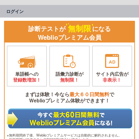
ログイン
無制限
診断テストが
になる
Weblioプレミアム会員
単語帳への
語彙力診断が
サイト内広告が
登録数増加！
無制限！
非表示！
まずは体験！今なら
最大６０日間無料
で
Weblioプレミアム体験ができます！
※無料期間終了後、Weblioプレミアムサービスは自動的に解約されません。