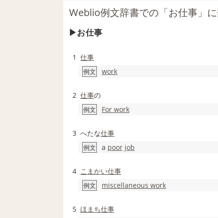
Weblio例文辞書での「お仕事」
お仕事
1
仕事
work
例文
2
仕事
の
For work
例文
3
へたな
仕事
a
poor
job
例文
4
こまかい
仕事
miscellaneous work
例文
5
ほまち
仕事