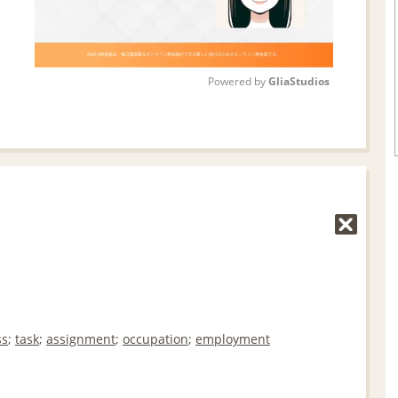
Powered by 
GliaStudios
M
u
t
e
ss
;
task
;
assignment
;
occupation
;
employment