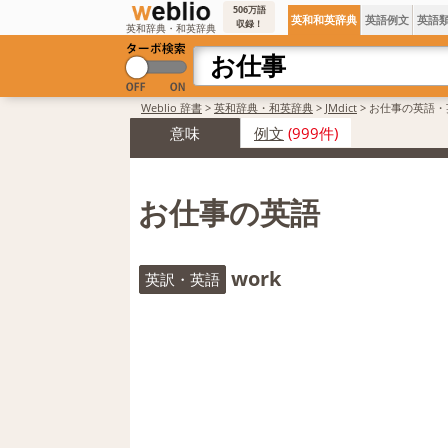
506万語
英和和英辞典
英語例文
英語
収録！
英和辞典・和英辞典
Weblio 辞書
>
英和辞典・和英辞典
>
JMdict
>
お仕事の英語・
意味
例文
(999件)
お仕事の英語
work
英訳・英語