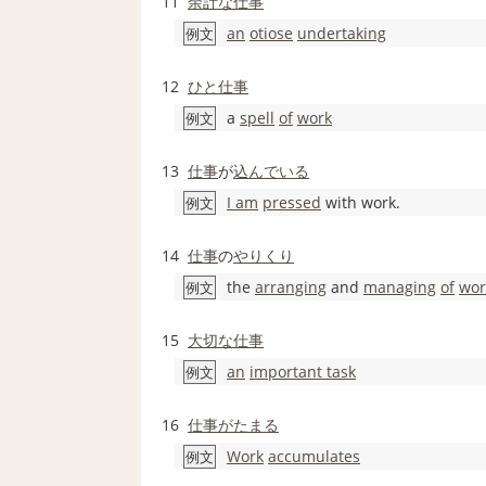
11
余計な仕事
an
otiose
undertaking
例文
12
ひと仕事
a
spell
of
work
例文
13
仕事
が
込んでいる
I am
pressed
with work.
例文
14
仕事
の
やりくり
the
arranging
and
managing
of
wor
例文
15
大切な
仕事
an
important task
例文
16
仕事がたまる
Work
accumulates
例文