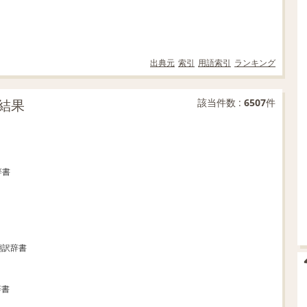
出典元
索引
用語索引
ランキング
結果
該当件数 :
6507
件
辞書
翻訳辞書
辞書