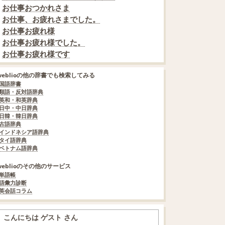
お仕事おつかれさま
お仕事、お疲れさまでした。
お仕事お疲れ様
お仕事お疲れ様でした。
お仕事お疲れ様です
weblioの他の辞書でも検索してみる
国語辞書
類語・反対語辞典
英和・和英辞典
日中・中日辞典
日韓・韓日辞典
古語辞典
インドネシア語辞典
タイ語辞典
ベトナム語辞典
weblioのその他のサービス
単語帳
語彙力診断
英会話コラム
こんにちは ゲスト さん