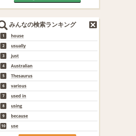
みんなの検索ランキング
house
1
usually
2
just
3
Australian
4
Thesaurus
5
various
6
used in
7
using
8
because
9
use
10