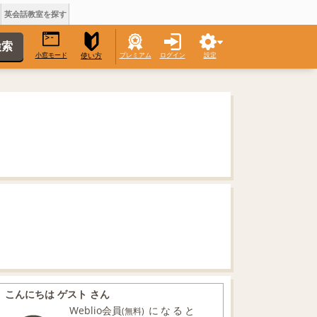
英会話教室を探す
小窓モード
プレミアム
ログイン
設定
使い方
こんにちは ゲスト さん
Weblio会員
になると
(無料)