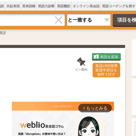
類語
共起表現
英単語帳
英語力診断
英語翻訳
オンライン英会話
英語コーチングを探す
英訳
単語を追加
英語LINE指導
ピン留め
最適学習法を
無料で試す
もっとみる
arrow_forward_ios