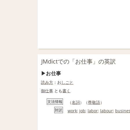
JMdictでの「お仕事」の英訳
お仕事
読み方
：お
しごと
御
仕事
とも
書く
文法情報
（
名詞
）（
尊敬語
）
対訳
work
;
job
;
labor
;
labour
;
busine