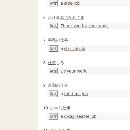
a
side-job
例文
6
お仕事
おつかれさま
Thank you for your work.
例文
7
事務の
仕事
a
clerical
job
例文
8
仕事
しろ
Do
your work.
例文
9
常勤の
仕事
a
full‐time job
例文
10
いやな
仕事
a
disagreeable
job
例文