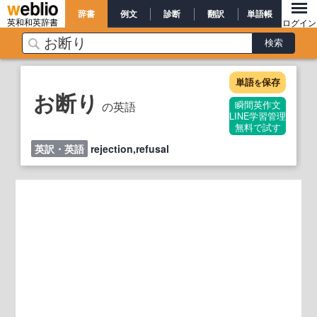
辞書
例文
診断
翻訳
単語帳
英和和英辞書
ログイン
単語
保存
を
お断り
の英語
瞬間英作文
LINE学習管理
無料で試す
英訳・英語
rejection,refusal