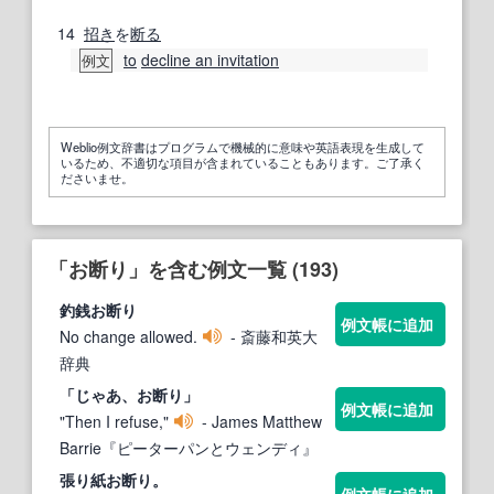
14
招き
を
断る
to
decline an invitation
例文
Weblio例文辞書はプログラムで機械的に意味や英語表現を生成して
いるため、不適切な項目が含まれていることもあります。ご了承く
ださいませ。
「お断り」を含む例文一覧 (193)
釣銭
お断り
例文帳に追加
No change allowed.
- 斎藤和英大
辞典
「じゃあ、
お断り
」
例文帳に追加
"Then I refuse,"
- James Matthew
Barrie『ピーターパンとウェンディ』
張り紙
お断り
。
例文帳に追加