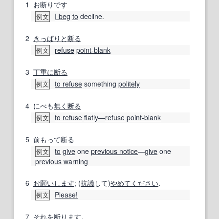
1
お断りです
I beg
to
decline.
例文
2
きっぱりと
断る
refuse
point‐blank
例文
3
丁重に断る
to refuse
something
politely
例文
4
にべも
無く
断る
to refuse
flatly
―
refuse
point-blank
例文
5
前もって
断る
to
give
one
previous notice
―
give
one
例文
previous warning
6
お願いします
; (
抗議
して)
やめてください
.
Please!
例文
7
それを
断り
ます。