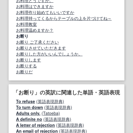
お料理どうですか。
お料理はできますか
お料理作り始めてもいいですか
お料理持ってくるからテーブルの上を片づけてね～
お料理教室
お料理温めますか？
お断り
お断り ご了承ください
お断りさせていただきます
お断りした方がいいんでしょうか。
お断りします
お断りする
お断りだ
「お断り」の英訳に関連した単語・英語表現
To refuse
(英語表現辞典)
To turn down
(英語表現辞典)
Adults only.
(Tatoeba)
A definite no
(英語表現辞典)
A letter of rejection
(英語表現辞典)
An email of rejection
(英語表現辞典)