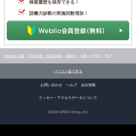
検索履歴を保存できる！
語彙力診断の実施回数増加！
Weblio 辞書
>
英和辞典・和英辞典
>
JMdict
>
お断り
の英語・英訳
パソコン版で見る
お問い合わせ
ヘルプ
会社情報
クッキー・アクセスデータについて
©2026 GRAS Group, Inc.