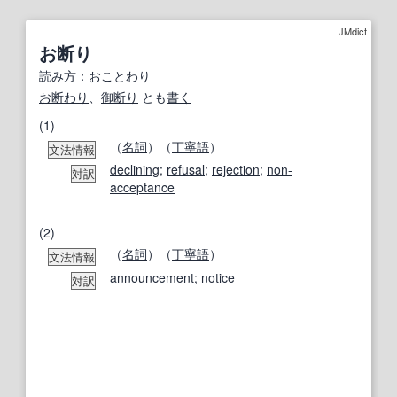
JMdict
お断り
読み方
：
おこと
わり
お断わり
、
御
断り
とも
書く
(1)
（
名詞
）（
丁寧語
）
文法情報
declining
;
refusal
;
rejection
;
non-
対訳
acceptance
(2)
（
名詞
）（
丁寧語
）
文法情報
announcement
;
notice
対訳