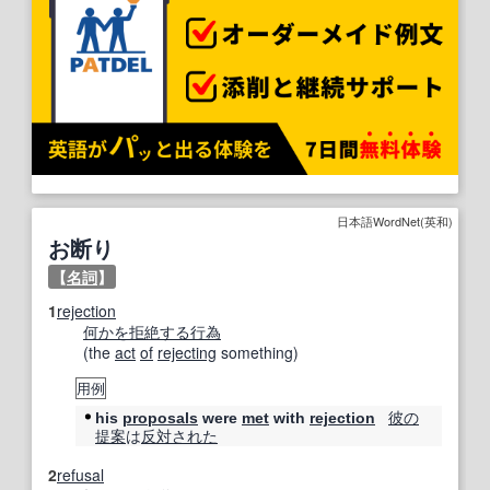
日本語WordNet(英和)
お断り
【
名詞
】
1
rejection
何かを
拒絶する
行為
(the
act
of
rejecting
something)
用例
彼の
his
proposals
were
met
with
rejection
提案
は
反対
された
2
refusal