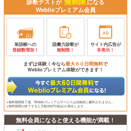
無制限
診断テストが
になる
Weblioプレミアム会員
単語帳への
語彙力診断が
サイト内広告が
登録数増加！
無制限！
非表示！
まずは体験！今なら
最大６０日間無料
で
Weblioプレミアム体験ができます！
※無料期間終了後、Weblioプレミアムサービスは自動的に解約されません。
※無料期間が終了すると月額330円(税込)が発生します。
無料会員になると使える機能が満載！