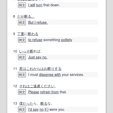
I will
turn
that down.
例文
8
だが断る。
But I refuse.
例文
9
丁重
に
断わる
to refuse
something
politely
例文
10
いっそ
断
れば。
Just say no.
例文
11
君は
これからは
お断りする
I must
dispense with
your services.
例文
12
それは
ご遠慮ください
。
Please
refrain from
that.
例文
13
僕
だった
ら、
断る
な。
I'd say
no
if I
were you.
例文