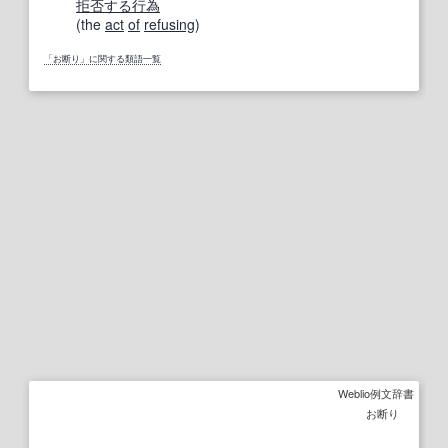
拒否する
行為
(the
act
of
refusing
)
「お断り」に関する類語一覧
Weblio例文辞書
お断り