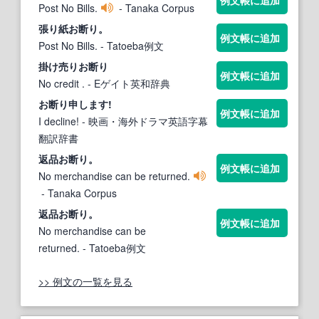
Post No Bills.
- Tanaka Corpus
張り紙
お断り
。
例文帳に追加
Post No Bills.
- Tatoeba例文
掛け売り
お断り
例文帳に追加
No credit .
- Eゲイト英和辞典
お断り
申します!
例文帳に追加
I decline!
- 映画・海外ドラマ英語字幕
翻訳辞書
返品
お断り
。
例文帳に追加
No merchandise can be returned.
- Tanaka Corpus
返品
お断り
。
例文帳に追加
No merchandise can be
returned.
- Tatoeba例文
>> 例文の一覧を見る