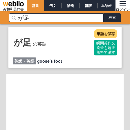
辞書
例文
診断
翻訳
単語帳
英和和英辞書
ログイン
単語
保存
を
が足
の英語
瞬間英作文
発音も矯正
無料で試す
英訳・英語
goose's foot