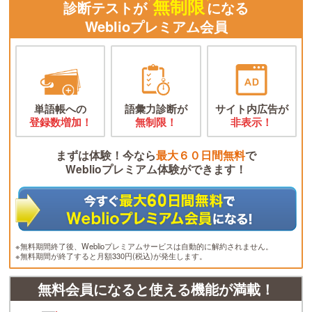
無制限
診断テストが
になる
Weblioプレミアム会員
単語帳への
語彙力診断が
サイト内広告が
登録数増加！
無制限！
非表示！
まずは体験！今なら
最大６０日間無料
で
Weblioプレミアム体験ができます！
※無料期間終了後、Weblioプレミアムサービスは自動的に解約されません。
※無料期間が終了すると月額330円(税込)が発生します。
無料会員になると使える機能が満載！