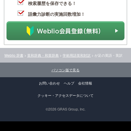
検索履歴を保存できる！
語彙力診断の実施回数増加！
Weblio 辞書
>
英和辞典・和英辞典
>
学術用語英和対訳
>
が足
の英語・英訳
パソコン版で見る
お問い合わせ
ヘルプ
会社情報
クッキー・アクセスデータについて
©2026 GRAS Group, Inc.