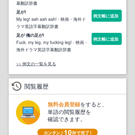
幕翻訳辞書
足
が!
例文帳に追加
My leg! aah aah aah!
- 映画・海外ド
ラマ英語字幕翻訳辞書
足
が 俺の
足
が!
例文帳に追加
Fuck. my leg. my fucking leg!
- 映画・
海外ドラマ英語字幕翻訳辞書
>> 例文の一覧を見る
閲覧履歴
をすると、
無料会員登録
単語の閲覧履歴を
確認できます。