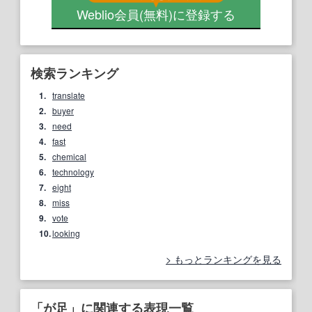
Weblio会員
(無料)
に登録する
検索ランキング
1.
translate
2.
buyer
3.
need
4.
fast
5.
chemical
6.
technology
7.
eight
8.
miss
9.
vote
10.
looking
もっとランキングを見る
「が足」に関連する表現一覧