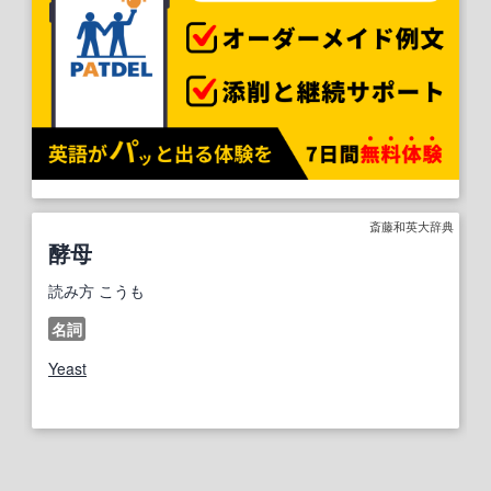
斎藤和英大辞典
酵母
読み方
こうも
名詞
Yeast