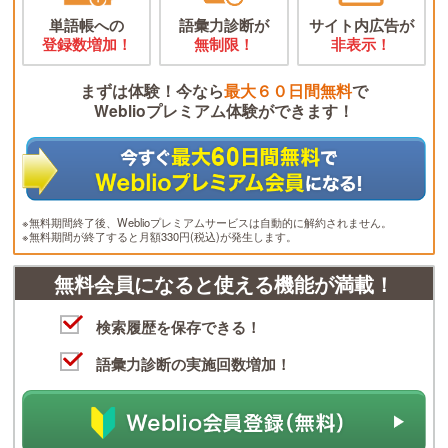
単語帳への
語彙力診断が
サイト内広告が
登録数増加！
無制限！
非表示！
まずは体験！今なら
最大６０日間無料
で
Weblioプレミアム体験ができます！
※無料期間終了後、Weblioプレミアムサービスは自動的に解約されません。
※無料期間が終了すると月額330円(税込)が発生します。
無料会員になると使える機能が満載！
検索履歴を保存できる！
語彙力診断の実施回数増加！