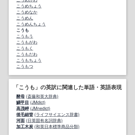
こうめちょう
こうめなか
こうめん
こうめんちょう
こうも
こうもう
こうもがわ
こうもく
こうもだわ
こうもちょう
こうもつ
「こうも」の英訳に関連した単語・英語表現
酵母
(斎藤和英大辞典)
鱗甲目
(JMdict)
高茂岬
(JMnedict)
後毛細管
(ライフサイエンス辞書)
河面
(日英固有名詞辞典)
加工木炭
(和英日本標準商品分類)