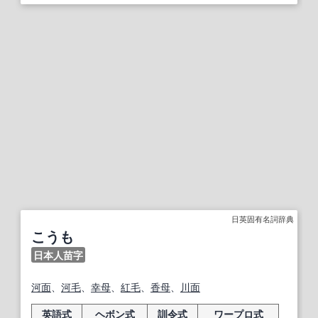
日英固有名詞辞典
こうも
日本人苗字
河面
、
河
毛
、
幸
母
、
紅毛
、
香
母
、
川面
英語式
ヘボン式
訓令式
ワープロ式