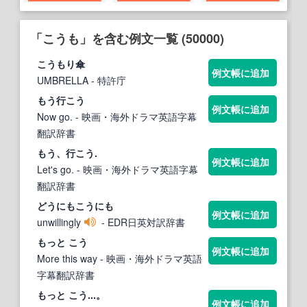
「こうも」を含む例文一覧 (50000)
こうも
り傘
例文帳に追加
UMBRELLA
- 特許庁
もう行
こう
例文帳に追加
Now go.
- 映画・海外ドラマ英語字幕
翻訳辞書
もう、行
こう
.
例文帳に追加
Let's go.
- 映画・海外ドラマ英語字幕
翻訳辞書
どうにも
こう
にも
例文帳に追加
unwillingly
- EDR日英対訳辞書
もっと
こう
例文帳に追加
More this way
- 映画・海外ドラマ英語
字幕翻訳辞書
もっと
こう
...。
例文帳に追加