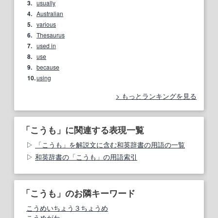
3.
usually
4.
Australian
5.
various
6.
Thesaurus
7.
used in
8.
use
9.
because
10.
using
もっとランキングを見る
「こうも」に関連する表現一覧
「こうも」を解説文に含む和英辞書の用語の一覧
和英辞書の「こうも」の用語索引
「こうも」のお隣キーワード
こうめいちょう３ちょうめ
こうめがわ