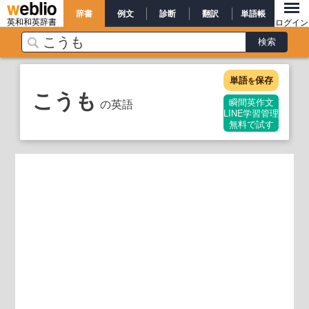
辞書
例文
診断
翻訳
単語帳
英和和英辞書
ログイン
単語
保存
を
こうも
の英語
瞬間英作文
LINE学習管理
無料で試す