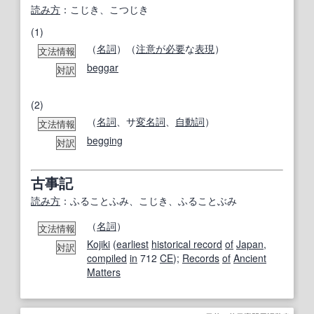
読み方
：こじき、こつじき
(1)
（
名詞
）（
注意が必要
な
表現
）
文法情報
beggar
対訳
(2)
（
名詞
、サ
変名
詞
、
自動詞
）
文法情報
begging
対訳
古事記
読み方
：ふることふみ、こじき、ふることぶみ
（
名詞
）
文法情報
Kojiki
(
earliest
historical record
of
Japan
,
対訳
compiled
in
712
CE
);
Records
of
Ancient
Matters