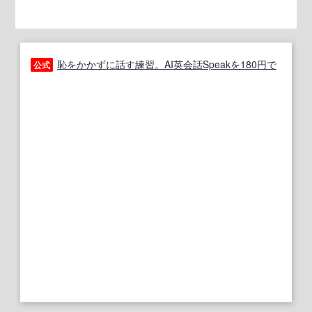
恥をかかずに話す練習。AI英会話Speakを180円で
公式