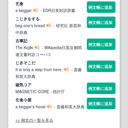
乞食
例文帳に追加
a beggar
- EDR日英対訳辞書
こじき
をする.
例文帳に追加
beg one's bread
- 研究社 新英和
中辞典
古事記
例文帳に追加
The Kojiki
- Wikipedia日英京都関
連文書対訳コーパス
じき
そこだ
例文帳に追加
It is only a step from here.
- 斎藤
和英大辞典
磁気コア
例文帳に追加
MAGNETIC CORE
- 特許庁
乞食小屋
例文帳に追加
a beggar's hovel
- 斎藤和英大辞典
>> 例文の一覧を見る