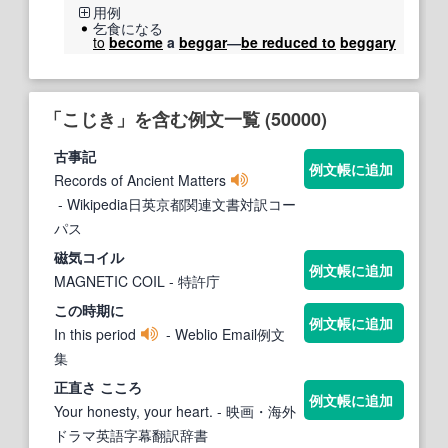
用例
乞食になる
to
become
a
beggar
―
be reduced to
beggary
「こじき」を含む例文一覧 (50000)
古事記
例文帳に追加
Records of Ancient Matters
- Wikipedia日英京都関連文書対訳コー
パス
磁気コイル
例文帳に追加
MAGNETIC COIL
- 特許庁
この時期に
例文帳に追加
In this period
- Weblio Email例文
集
正直さ こころ
例文帳に追加
Your honesty, your heart.
- 映画・海外
ドラマ英語字幕翻訳辞書