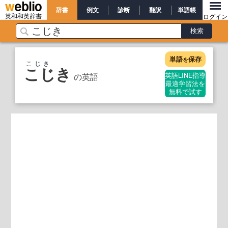
辞書
例文
診断
翻訳
単語帳
英和和英辞書
ログイン
単語
保存
を
こじき
こじき
の英語
英語LINE指導
最適学習法を
無料で試す