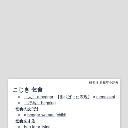
研究社 新和英中辞典
こじき 乞食
〈人〉 a beggar
;
【形式ばった表現】
a
mendicant
〈行為〉 begging
乞食の
女
[
子
]
a
beggar woman
[
child
]
乞食をする
beg for
a
living