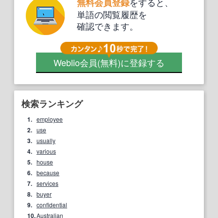
をすると、
無料会員登録
単語の閲覧履歴を
確認できます。
Weblio会員
(無料)
に登録する
検索ランキング
1.
employee
2.
use
3.
usually
4.
various
5.
house
6.
because
7.
services
8.
buyer
9.
confidential
10.
Australian