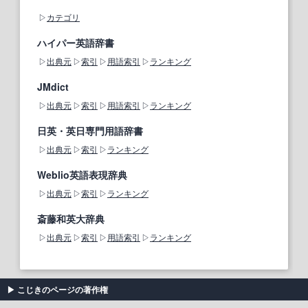
カテゴリ
ハイパー英語辞書
出典元
索引
用語索引
ランキング
JMdict
出典元
索引
用語索引
ランキング
日英・英日専門用語辞書
出典元
索引
ランキング
Weblio英語表現辞典
出典元
索引
ランキング
斎藤和英大辞典
出典元
索引
用語索引
ランキング
こじきのページの著作権