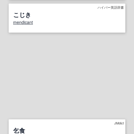
ハイパー英語辞書
こじき
mendicant
JMdict
乞食