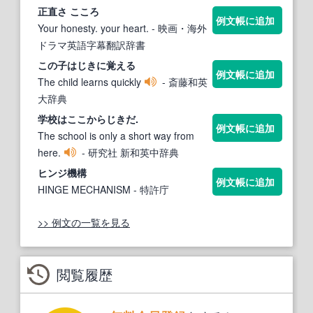
正直さ こころ
例文帳に追加
Your honesty. your heart.
- 映画・海外
ドラマ英語字幕翻訳辞書
この子は
じき
に覚える
例文帳に追加
The child learns quickly
- 斎藤和英
大辞典
学校はここから
じき
だ.
例文帳に追加
The school is only a short way from
here.
- 研究社 新和英中辞典
ヒンジ機構
例文帳に追加
HINGE MECHANISM
- 特許庁
>> 例文の一覧を見る
閲覧履歴