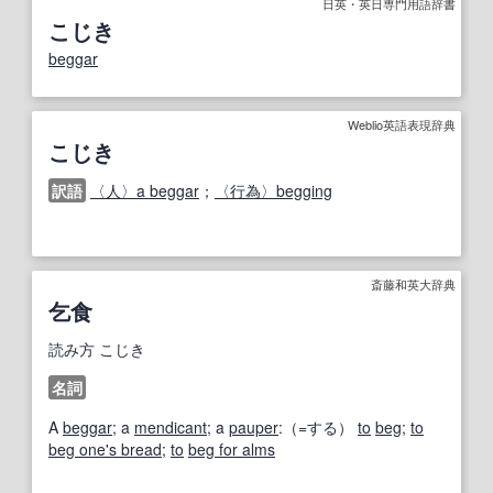
日英・英日専門用語辞書
こじき
beggar
Weblio英語表現辞典
こじき
訳語
〈人〉a beggar
；
〈行為〉begging
斎藤和英大辞典
乞食
読み方
こじき
名詞
A
beggar
; a
mendicant
; a
pauper
:（=する）
to
beg
;
to
beg one's bread
;
to
beg for alms