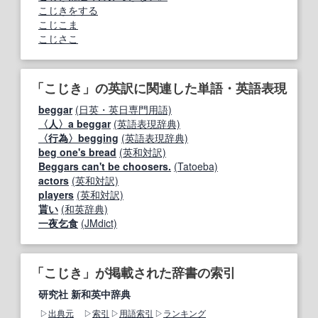
こじきをする
こじこま
こじさこ
「こじき」の英訳に関連した単語・英語表現
beggar
(日英・英日専門用語)
〈人〉a beggar
(英語表現辞典)
〈行為〉begging
(英語表現辞典)
beg one's bread
(英和対訳)
Beggars can't be choosers.
(Tatoeba)
actors
(英和対訳)
players
(英和対訳)
貰い
(和英辞典)
一夜乞食
(JMdict)
「こじき」が掲載された辞書の索引
研究社 新和英中辞典
出典元
索引
用語索引
ランキング