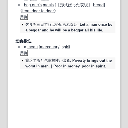
beg one
's
meals
[
【形式ばった表現】
bread
]
《
from door to door
》
用例
乞食
を
三日
すれば
やめられない
.
Let a
man
once
be
a
beggar
and
he
will be
a
beggar
all his life.
乞食根性
a
mean
[
mercenary
]
spirit
用例
貧乏する
と
乞食
根性
が
出る
.
Poverty
brings
out
the
worst
in
men.｜
Poor
in
money
,
poor
in
spirit.