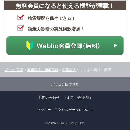
無料会員になると使える機能が満載！
検索履歴を保存できる！
語彙力診断の実施回数増加！
Weblio 辞書
>
英和辞典・和英辞典
>
和英辞典
>
こじき
の英語・英訳
パソコン版で見る
お問い合わせ
ヘルプ
会社情報
クッキー・アクセスデータについて
©2026 GRAS Group, Inc.