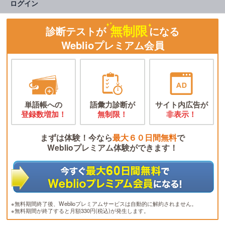
ログイン
無制限
診断テストが
になる
Weblioプレミアム会員
単語帳への
語彙力診断が
サイト内広告が
登録数増加！
無制限！
非表示！
まずは体験！今なら
最大６０日間無料
で
Weblioプレミアム体験ができます！
※無料期間終了後、Weblioプレミアムサービスは自動的に解約されません。
※無料期間が終了すると月額330円(税込)が発生します。