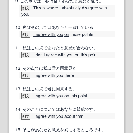
9
この点で
は、
私は
全く
あなた
と
意見
が
違う。
This is
where I
absolutely
disagree with
例文
you.
10
私は
その点で
は
あなた
と
一致している
。
I agree with you
on
those points.
例文
11
私は
この点で
あなた
と
意見
が
合わない
。
I
don't
agree with
you
on
this point.
例文
12
その点で
は
私は
君
と
同意見
だ.
I agree with you
there.
例文
13
私は
この点で
君
に
同意する。
I agree with you
on
this point.
例文
14
そのこと
については
あなたに賛成です。
I agree with you
about that.
例文
15
そこが
あなた
と
意見を異にする
ところで
す。