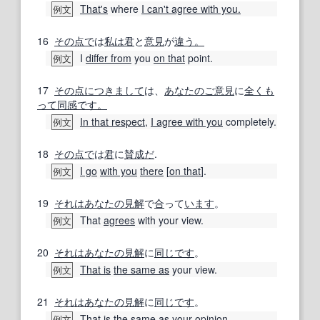
That's
where
I can't agree with you.
例文
16
その点で
は
私は
君
と
意見
が
違う。
I
differ from
you
on that
point.
例文
17
その点
につき
まして
は、
あなたの
ご意見
に
全く
も
って
同感です。
In that respect
,
I agree with you
completely.
例文
18
その点で
は
君
に
賛成だ
.
I go
with you
there
[
on that
].
例文
19
それは
あなたの
見解
で
合
って
います
。
That
agrees
with your view.
例文
20
それは
あなたの
見解
に
同じです
。
That is
the same as
your view.
例文
21
それは
あなたの
見解
に
同じです
。
That is
the same as
your
opinion.
例文