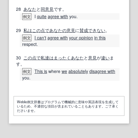
28
あなた
と
同意見
です。
I
quite
agree with
you.
例文
29
私は
この点で
あなたの
意見
に
賛成できない
。
I can't
agree with
your opinion
in this
例文
respect.
30
この点で
私達は
まったく
あなた
と
意見
が
違い
ま
す。
This is
where
we
absolutely
disagree with
例文
you.
Weblio例文辞書はプログラムで機械的に意味や英語表現を生成して
いるため、不適切な項目が含まれていることもあります。ご了承く
ださいませ。