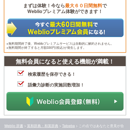
まずは体験！今なら
最大６０日間無料
で
Weblioプレミアム体験ができます！
※無料期間終了後、Weblioプレミアムサービスは自動的に解約されません。
※無料期間が終了すると月額330円(税込)が発生します。
無料会員になると使える機能が満載！
検索履歴を保存できる！
語彙力診断の実施回数増加！
Weblio 辞書
>
英和辞典・和英辞典
>
Tatoeba
>
この点ではあなたと意見が合