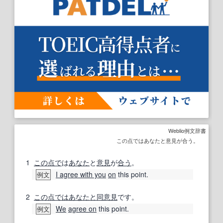
Weblio例文辞書
この点ではあなたと意見が合う。
1
この点で
は
あなた
と
意見
が
合う
。
I agree with you
on
this point.
例文
2
この点で
はあなたと同意見
です。
We
agree on
this point.
例文