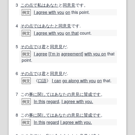
3
この点で
私は
あなた
と
同意見
です。
I agree with you
on
this point.
例文
4
その点で
はあなたと同意見
です.
I agree with you
on that
count.
例文
5
その点で
は
君
と
同意見
だ.
I agree
[
I'm in
agreement
]
with you on
that
例文
point.
6
その点で
は
君
と
同意見
だ.
《
口語
》
I can
go along with you
on
that.
例文
7
この
事
に関しては
あなたの
意見
に賛成です
。
In this
regard
,
I agree with you.
例文
8
この
事
に関しては
あなたの
意見
に賛成です
。
In this
regard
I agree with you.
例文