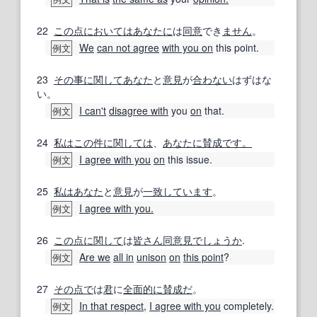
22
この点
においては
あなたに
は
同意
でき
ません
。
We
can not agree
with you on
this point.
例文
23
その事
に関して
あなた
と
意見
が
合わない
はずはな
い。
I can't
disagree with
you
on
that.
例文
24
私は
この件に関しては
、
あなたに賛成です。
I agree with you
on
this issue.
例文
25
私は
あなた
と
意見
が
一致して
います
。
I agree with you.
例文
26
この点に関して
は
皆さん
同意見
でしょうか
.
Are we
all in
unison
on
this point
?
例文
27
その点で
は
君
に
全面的に
賛成だ
。
In that respect
,
I agree with you
completely.
例文