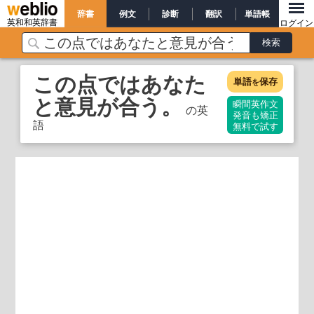
辞書
例文
診断
翻訳
単語帳
英和和英辞書
ログイン
この点ではあなた
単語
保存
を
と意見が合う。
瞬間英作文
の英
発音も矯正
語
無料で試す