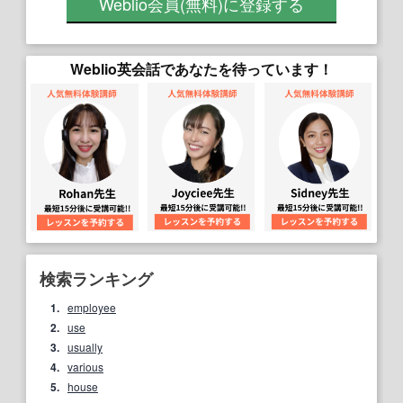
Weblio会員
(無料)
に登録する
Weblio英会話であなたを待っています！
検索ランキング
1.
employee
2.
use
3.
usually
4.
various
5.
house