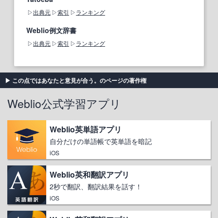
出典元
索引
ランキング
Weblio例文辞書
出典元
索引
ランキング
この点ではあなたと意見が合う。のページの著作権
Weblio公式学習アプリ
Weblio英単語アプリ
自分だけの単語帳で英単語を暗記
iOS
Weblio英和翻訳アプリ
2秒で翻訳、翻訳結果を話す！
iOS