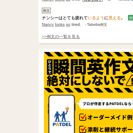
例文
ナンシーはとても疲れて
いる
よう
に
見える
。
例
Nancy
looks
so
tired.
- Tatoeba例文
>>例文の一覧を見る