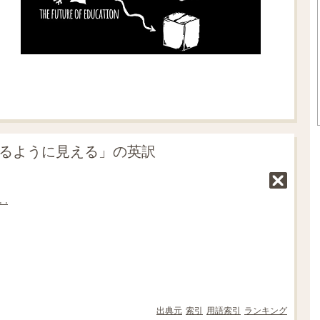
ているように見える」の英訳
 .
出典元
索引
用語索引
ランキング