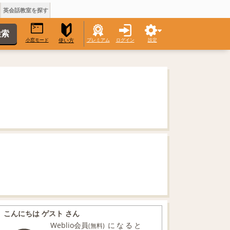
英会話教室を探す
小窓モード
プレミアム
ログイン
設定
使い方
こんにちは ゲスト さん
Weblio会員
になると
(無料)