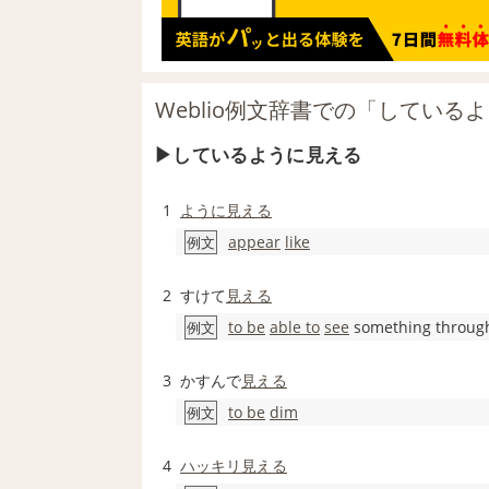
Weblio例文辞書での「してい
しているように見える
1
ように見える
appear
like
例文
2
すけて
見える
to be
able to
see
something throug
例文
3
かすんで
見える
to be
dim
例文
4
ハッキリ
見える