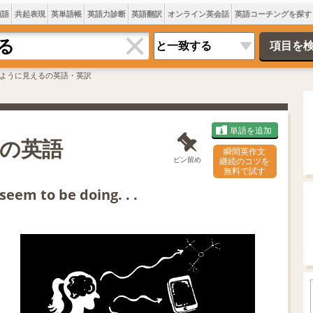
類語
共起表現
英単語帳
英語力診断
英語翻訳
オンライン英会話
英語コーチングを探す
ように見えるの英語・英訳
単語を追加
の英語
瞬間英作文
ピン留め
継続のコツを
無料で試す
seem to be doing. . .