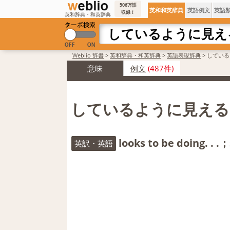
506万語
英和和英辞典
英語例文
英語
収録！
英和辞典・和英辞典
Weblio 辞書
>
英和辞典・和英辞典
>
英語表現辞典
>
している
意味
例文
(487件)
しているように見える
looks to be doing. . .；
英訳・英語