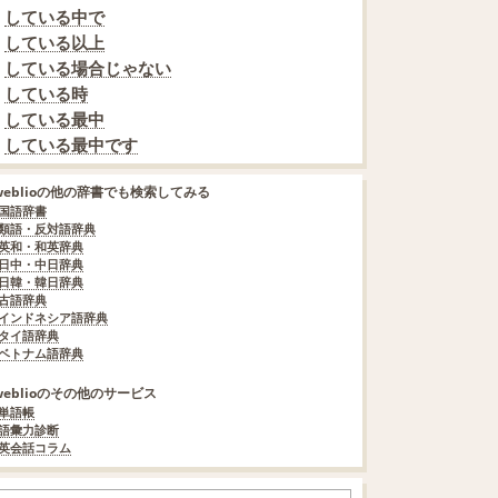
している中で
している以上
している場合じゃない
している時
している最中
している最中です
weblioの他の辞書でも検索してみる
国語辞書
類語・反対語辞典
英和・和英辞典
日中・中日辞典
日韓・韓日辞典
古語辞典
インドネシア語辞典
タイ語辞典
ベトナム語辞典
weblioのその他のサービス
単語帳
語彙力診断
英会話コラム