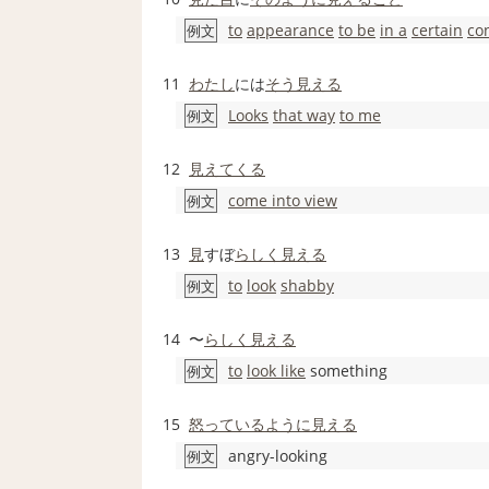
to
appearance
to be
in a
certain
co
例文
11
わたし
には
そう見える
Looks
that way
to me
例文
12
見えてくる
come into view
例文
13
見
すぼ
らしく
見える
to
look
shabby
例文
14
〜
らしく
見える
to
look like
something
例文
15
怒っている
ように見える
angry-looking
例文