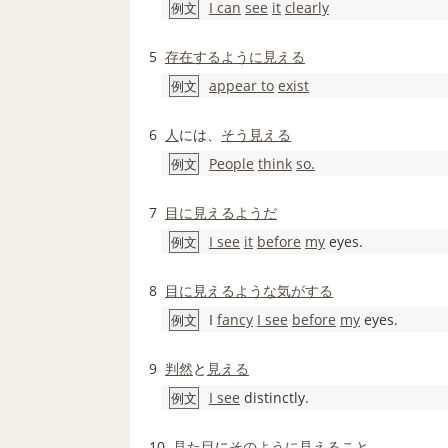
I can
see
it
clearly
例文
5
存在する
ように見える
appear to
exist
例文
6
人
には、
そう見える
People
think
so.
例文
7
目に見える
ようだ
I see
it
before
my
eyes.
例文
8
目に見える
ような気がする
I
fancy
I see
before
my
eyes.
例文
9
判然
と
見える
I see
distinctly.
例文
10
見た目
に
そのように
見えること