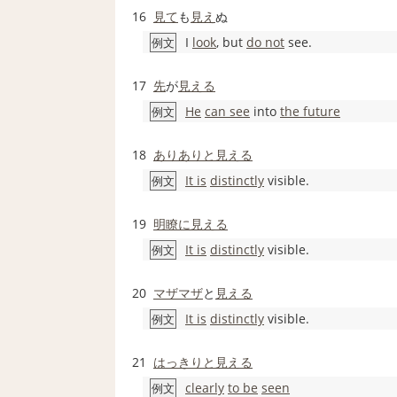
16
見て
も
見え
ぬ
I
look
, but
do not
see.
例文
17
先
が
見える
He
can see
into
the future
例文
18
ありありと
見える
It is
distinctly
visible.
例文
19
明瞭に
見える
It is
distinctly
visible.
例文
20
マザマザ
と
見える
It is
distinctly
visible.
例文
21
はっきりと
見える
clearly
to be
seen
例文