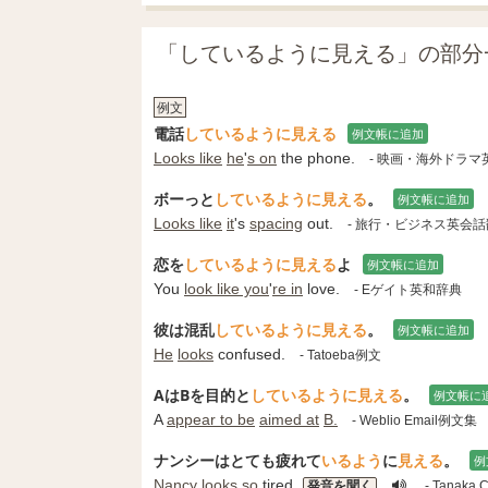
「しているように見える」の部分
例文
電話
しているように見える
例文帳に追加
Looks like
he
'
s on
the phone.
- 映画・海外ドラ
ボーっと
しているように見える
。
例文帳に追加
Looks like
it
's
spacing
out.
- 旅行・ビジネス英会
恋を
しているように見える
よ
例文帳に追加
You
look like you
'
re in
love.
- Eゲイト英和辞典
彼は混乱
しているように見える
。
例文帳に追加
He
looks
confused.
- Tatoeba例文
AはBを目的と
しているように見える
。
例文帳に
A
appear to be
aimed at
B.
- Weblio Email例文集
ナンシーはとても疲れて
いる
よう
に
見える
。
例
Nancy
looks
so
tired.
発音を聞く
- Tanaka 