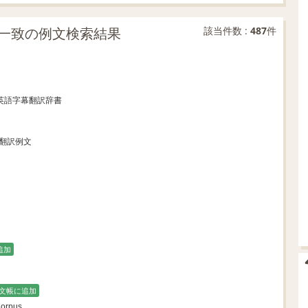
一致の例文検索結果
該当件数 :
487
件
マ英語字幕翻訳辞書
話翻訳例文
追加
文帳に追加
Corpus