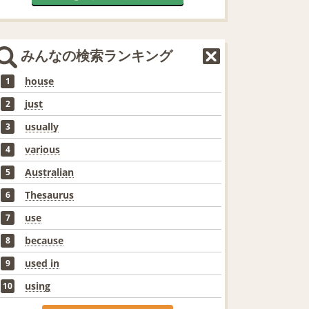
みんなの検索ランキング
house
1
just
2
usually
3
various
4
Australian
5
Thesaurus
6
use
7
because
8
used in
9
using
10