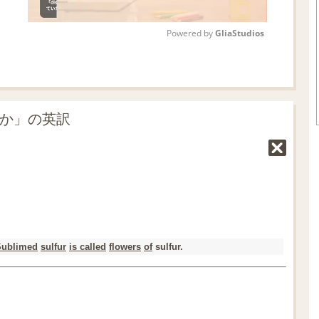
Powered by 
GliaStudios
M
u
t
うか」の英訳
e
Sublimed
sulfur
is called
flowers
of
sulfur.