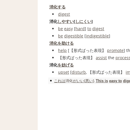
消化する
digest
消化
しやすい
[
しにくい
]
be
easy
[
hard
]
to
digest
be
digestible
[
indigestible
]
消化を助ける
help
[
【形式ばった表現】
promote
] t
【形式ばった表現】
assist
the
proces
消化
を妨げる
upset
[
disturb
,
【形式ばった表現】
i
これは
消化
がいい
[
悪い
].
This is
easy to
dig