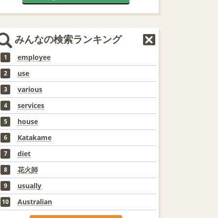
みんなの検索ランキング
employee
1
use
2
various
3
services
4
house
5
Katakame
6
diet
7
花火師
8
usually
9
Australian
10