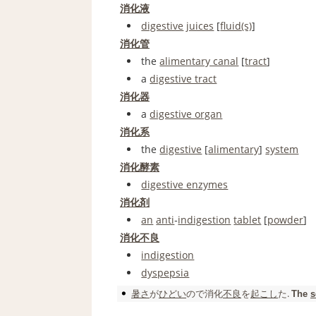
消化液
digestive
juices
[
fluid
(s)
]
消化管
the
alimentary canal
[
tract
]
a
digestive tract
消化器
a
digestive organ
消化系
the
digestive
[
alimentary
]
system
消化酵素
digestive enzymes
消化剤
an
anti
‐
indigestion
tablet
[
powder
]
消化不良
indigestion
dyspepsia
暑さ
が
ひどい
ので
消化
不良
を
起こし
た.
The
s