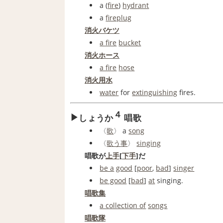
a (
fire
)
hydrant
a
fireplug
消火バケツ
a fire
bucket
消火ホース
a fire
hose
消火用水
water
for
extinguishing
fires.
４
しょうか
唱歌
〈
歌
〉 a
song
〈
歌う
事
〉
singing
唱歌が
上手
[
下手
]だ
be a
good
[
poor
,
bad
]
singer
be good
[
bad
]
at
singing.
唱歌集
a collection of
songs
唱歌隊