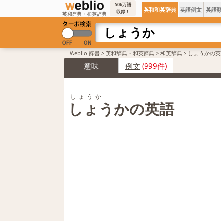
506万語
英和和英辞典
英語例文
英語
収録！
英和辞典・和英辞典
Weblio 辞書
>
英和辞典・和英辞典
>
和英辞典
>
しょうかの英
意味
例文
(999件)
しょうか
しょうかの英語