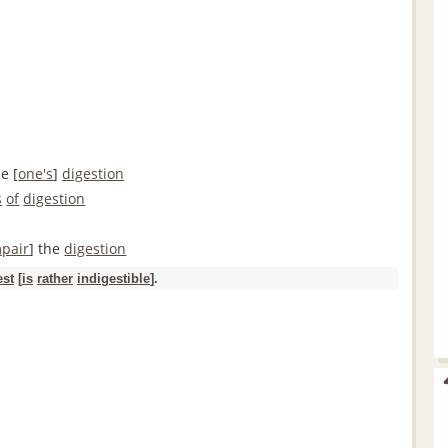
he [
one's
]
digestion
s
of
digestion
mpair
] the
digestion
est
[
is
rather
indigestible
].