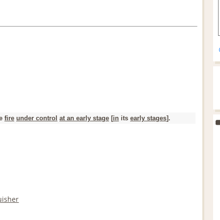
e
fire
under control
at an early stage
[
in
its
early stages
].
uisher