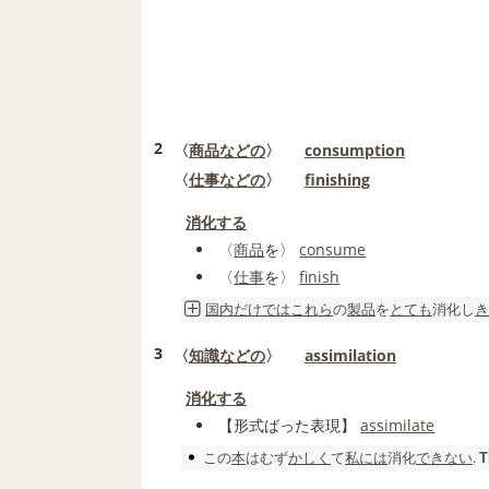
2
〈
商品
などの
〉
consumption
〈
仕事
などの
〉
finishing
消化する
〈
商品
を〉
consume
〈
仕事
を〉
finish
国内
だけでは
これら
の
製品
を
とても
消化
し
き
3
〈
知識
などの
〉
assimilation
消化する
【形式ばった表現】
assimilate
この
本
はむず
かしく
て
私には
消化
できない
.
T