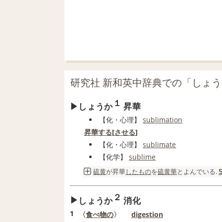
研究社 新和英中辞典での「しょ
１
しょうか
昇華
【
化
・心理】
sublimation
昇華する
[
させる
]
【化・心理】
sublimate
【化学】
sublime
硫黄
が
昇華
したもの
を
硫黄華
とよんでいる.
２
しょうか
消化
1
〈
食べ物の
〉
digestion