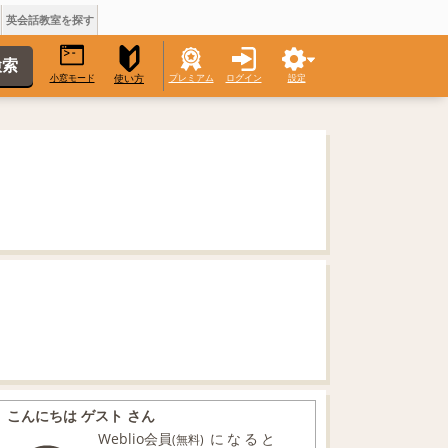
英会話教室を探す
小窓モード
プレミアム
ログイン
設定
使い方
こんにちは ゲスト さん
Weblio会員
になると
(無料)