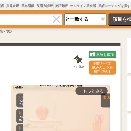
類語
共起表現
英単語帳
英語力診断
英語翻訳
オンライン英会話
英語コーチングを探す
語・英訳
単語を追加
瞬間英作文
ピン留め
継続のコツを
無料で試す
もっとみる
arrow_forward_ios