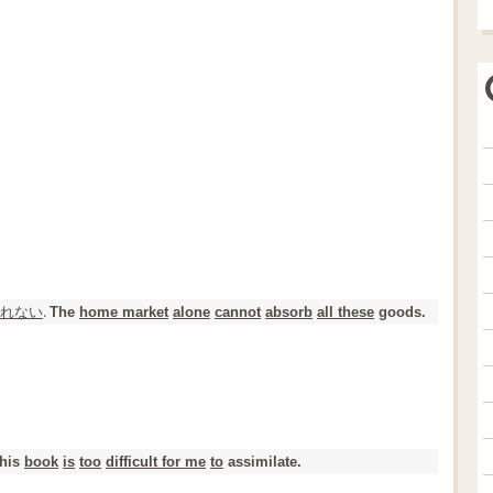
れない
.
The
home market
alone
cannot
absorb
all these
goods.
his
book
is
too
difficult for me
to
assimilate.