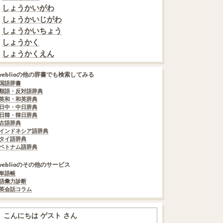
しょうかいがわ
しょうかいじがわ
しょうかいちょう
しょうかく
しょうかくえん
weblioの他の辞書でも検索してみる
国語辞書
類語・反対語辞典
英和・和英辞典
日中・中日辞典
日韓・韓日辞典
古語辞典
インドネシア語辞典
タイ語辞典
ベトナム語辞典
weblioのその他のサービス
単語帳
語彙力診断
英会話コラム
こんにちは ゲスト さん