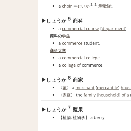
１１
a
choir
⇒
せいか
(
聖歌隊
).
５
しょうか
商科
a
commercial course
[
department
]
商科の
学生
a
commerce
student.
商科大学
a
commercial
college
a
college
of
commerce.
６
しょうか
商家
〈
家
〉 a
merchant
[
mercantile
]
hous
〈
家庭
〉 the
family
[
household
]
of a
７
しょうか
漿果
【
植物
, 植物学】
a berry.