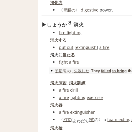
消化力
〈
胃腸の
〉
digestive
power.
３
しょうか
消火
fire fighting
消火する
put out
[
extinguish
]
a fire
消火に
当たる
fight a fire
初期
消火
に
失敗した
.
They
failed
to bring
th
消火演習
,
消火訓練
a fire
drill
a fire
‐
fighting
exercise
消火器
a fire
extinguisher
〈
泡
立
(
)
式
の〉 a
foam exting
あ
わだ
ち
消火栓