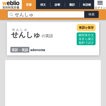
辞書
例文
診断
翻訳
単語帳
英和和英辞書
ログイン
単語
保存
を
せんしゅ
せんしゅ
の英語
瞬間英作文
発音も矯正
無料で試す
英訳・英語
adenoma