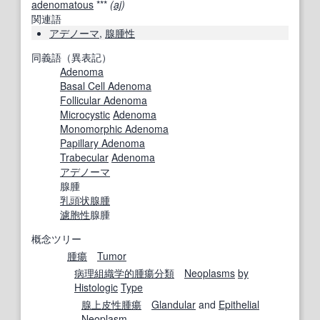
adenomatous
***
(
aj
)
関連語
アデノーマ
,
腺腫性
同義語（異表記）
Adenoma
Basal Cell Adenoma
Follicular Adenoma
Microcystic
Adenoma
Monomorphic Adenoma
Papillary Adenoma
Trabecular
Adenoma
アデノーマ
腺腫
乳頭状腺腫
濾胞性
腺腫
概念ツリー
腫瘍
Tumor
病理組織学的
腫瘍
分類
Neoplasms
by
Histologic
Type
腺上皮性腫瘍
Glandular
and
Epithelial
Neoplasm