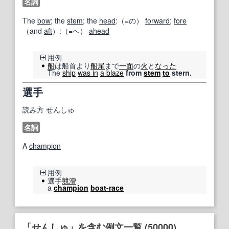
名詞
The
bow
; the
stem
; the
head
:（=の）
forward
;
fore
（and
aft
）:（=へ）
ahead
用例
船
は船首より
船尾
まで
一面
の
火
と
なった
The
ship
was in
a blaze
from
stem
to
stern.
選手
読み方
せんしゅ
名詞
A
champion
用例
選手
競漕
a
champion
boat-race
「せんしゅ」を含む例文一覧 (50000)