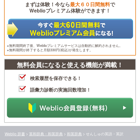
まずは体験！今なら
最大６０日間無料
で
Weblioプレミアム体験ができます！
※無料期間終了後、Weblioプレミアムサービスは自動的に解約されません。
※無料期間が終了すると月額330円(税込)が発生します。
無料会員になると使える機能が満載！
検索履歴を保存できる！
語彙力診断の実施回数増加！
Weblio 辞書
>
英和辞典・和英辞典
>
和英辞典
>
せんしゅ
の英語・英訳