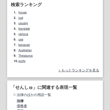
検索ランキング
1.
house
2.
just
3.
usually
4.
translate
5.
various
6.
use
7.
because
8.
Australian
9.
Thesaurus
10.
guilty
もっとランキングを見る
「せんしゅ」に関連する表現一覧
法律のほかの用語一覧
法律
債務者