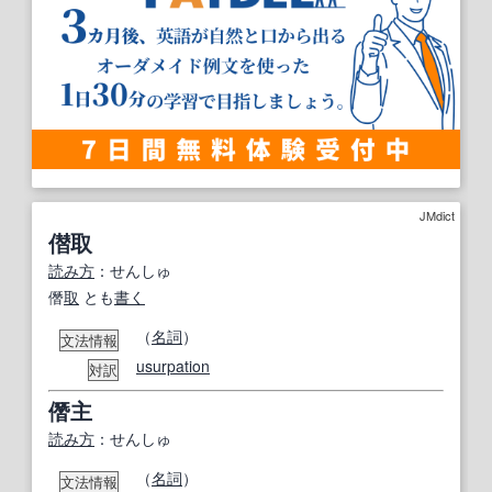
JMdict
僣取
読み方
：せんしゅ
僭
取
とも
書く
（
名詞
）
文法情報
usurpation
対訳
僭主
読み方
：せんしゅ
（
名詞
）
文法情報