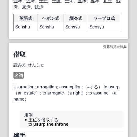
仙
洙、
先
洙、
千
守
、
千
珠
、
千
茱、
宣
洙、
専
洙、
川守
、
戦
洙、
泉
洙、
銑
洙
英語式
ヘボン式
訓令式
ワープロ式
Senshu
Senshu
Sensyu
Sensyu
斎藤和英大辞典
僣取
読み方
せんしゅ
名詞
Usurpation
;
arrogation
;
assumption
:（=する）
to
usurp
（
an
estate
）;
to
arrogate
（
a right
）;
to assume
（
a
name
）
用例
王位
を僭
取
する
to
usurp the throne
繊手