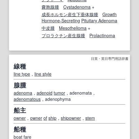
嚢胞腺腫
Cystadenoma
+
成長ホルモン
産生
下垂体腺腫
Growth
Hormone-Secreting
Pituitary Adenoma
中皮腫
Mesothelioma
+
プロラクチン産生腺腫
Prolactinoma
日英・英日専門用語辞書
線種
line type
，
line style
腺腫
adenoma
，
adenoid
tumor
，adenomata，
adenomatous
，adenophyma
船主
owner
，
owner
of
ship
，
shipowner
，
stem
船種
boat
fare