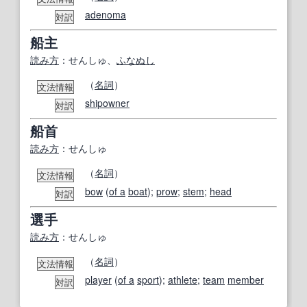
adenoma
対訳
船主
読み方
：せんしゅ、
ふなぬし
（
名詞
）
文法情報
shipowner
対訳
船首
読み方
：せんしゅ
（
名詞
）
文法情報
bow
(
of a
boat
);
prow
;
stem
;
head
対訳
選手
読み方
：せんしゅ
（
名詞
）
文法情報
player
(
of a
sport
);
athlete
;
team
member
対訳