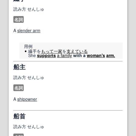
読み方
せんしゅ
名詞
A
slender arm
用例
繊手を
もって
一家
を
支え
ている
She
supports
a family
with a
woman's
arm.
船主
読み方
せんしゅ
名詞
A
shipowner
船首
読み方
せんしゅ