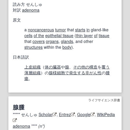
読み方
せんしゅ
対訳
adenoma
原文
a
noncancerous
tumor
that
starts
in
gland-like
cells
of the
epithelial tissue
(
thin layer
of
tissue
that
covers
organs
,
glands
, and other
structures
within the
body
).
日本語訳
上皮組織
（
体の
臓器
や
腺
、
その他の
構造
を
覆う
薄層
組織
）の
腺様
細胞
で発生する
非
がん性
の
腫
瘍
。
ライフサイエンス辞書
腺腫
*****
せんしゅ
Scholar
,
Entrez
,
Google
,
WikiPedia
adenoma
****
(n*)