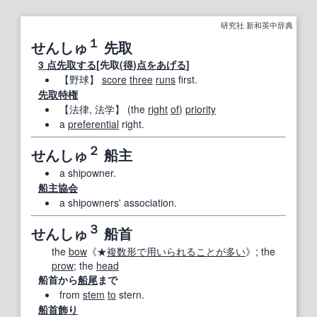
研究社 新和英中辞典
１
せんしゅ
先取
3 点
先取する
[先取(
得
)
点
をあげる
]
【
野球
】
score
three
runs
first.
先取特権
【法律, 法学】
(the
right
of
)
priority
a
preferential
right.
２
せんしゅ
船主
a shipowner.
船主協会
a shipowners' association.
３
せんしゅ
船首
the
bow
《★
複数形
で用いられる
ことが多い
》; the
prow
; the
head
船首から
船尾
まで
from
stem
to
stern.
船首飾り