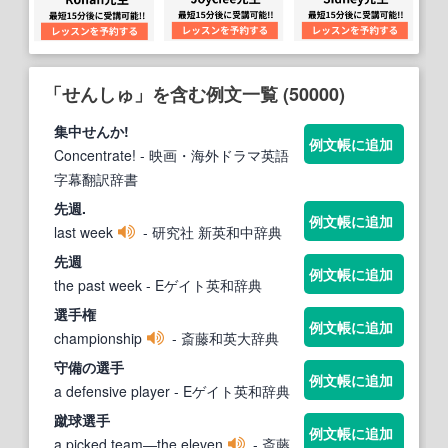
「せんしゅ」を含む例文一覧 (50000)
集中
せん
か!
例文帳に追加
Concentrate!
- 映画・海外ドラマ英語
字幕翻訳辞書
先週.
例文帳に追加
last week
- 研究社 新英和中辞典
先週
例文帳に追加
the past week
- Eゲイト英和辞典
選手権
例文帳に追加
championship
- 斎藤和英大辞典
守備の選手
例文帳に追加
a defensive player
- Eゲイト英和辞典
蹴球選手
例文帳に追加
a picked team―the eleven
- 斎藤