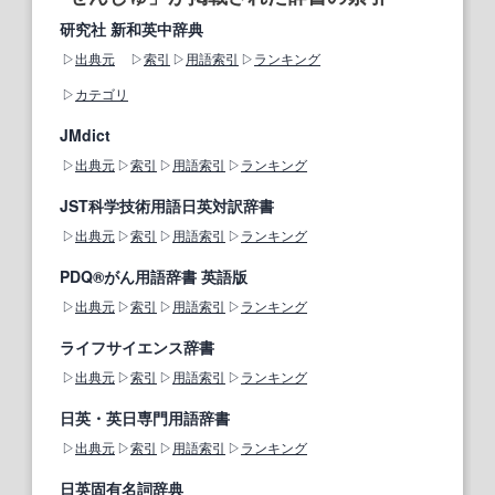
研究社 新和英中辞典
出典元
索引
用語索引
ランキング
カテゴリ
JMdict
出典元
索引
用語索引
ランキング
JST科学技術用語日英対訳辞書
出典元
索引
用語索引
ランキング
PDQ®がん用語辞書 英語版
出典元
索引
用語索引
ランキング
ライフサイエンス辞書
出典元
索引
用語索引
ランキング
日英・英日専門用語辞書
出典元
索引
用語索引
ランキング
日英固有名詞辞典