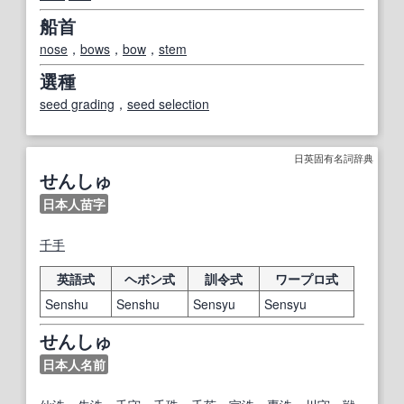
船首
nose
，
bows
，
bow
，
stem
選種
seed grading
，
seed selection
日英固有名詞辞典
せんしゅ
日本人苗字
千
手
英語式
ヘボン式
訓令式
ワープロ式
Senshu
Senshu
Sensyu
Sensyu
せんしゅ
日本人名前