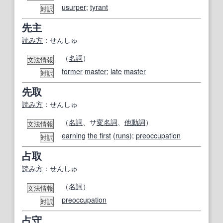
usurper
;
tyrant
対訳
先主
読み方
：せんしゅ
（
名詞
）
文法情報
former
master
;
late
master
対訳
先取
読み方
：せんしゅ
（
名詞
、サ
変名
詞
、
他動詞
）
文法情報
earning
the first
(
runs
);
preoccupation
対訳
占取
読み方
：せんしゅ
（
名詞
）
文法情報
preoccupation
対訳
占守