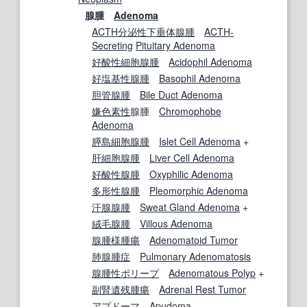
腺腫
Adenoma
ACTH
分泌性
下垂体腺腫
ACTH-
Secreting
Pituitary Adenoma
好酸性細胞腺腫
Acidophil Adenoma
好塩基性腺腫
Basophil Adenoma
胆管腺腫
Bile Duct Adenoma
嫌色素性
腺腫
Chromophobe
Adenoma
膵島細胞腺腫
Islet Cell Adenoma
+
肝細胞腺腫
Liver Cell Adenoma
好酸性腺腫
Oxyphilic Adenoma
多形性腺腫
Pleomorphic Adenoma
汗腺腺腫
Sweat Gland Adenoma
+
絨毛腺腫
Villous Adenoma
腺腫様
腫瘍
Adenomatoid Tumor
肺腺腫症
Pulmonary Adenomatosis
腺腫性ポリープ
Adenomatous Polyp
+
副腎
遺残
腫瘍
Adrenal Rest Tumor
アプドーマ
Apudoma