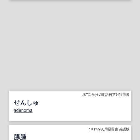
JST科学技術用語日英対訳辞書
せんしゅ
adenoma
PDQ®がん用語辞書 英語版
腺腫