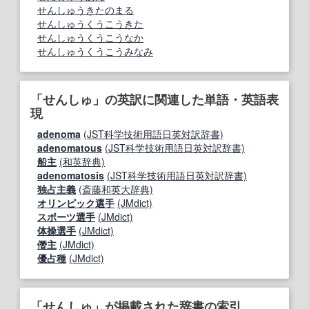
せんしゅうきたのまる
せんしゅうくうこうきた
せんしゅうくうこうなか
せんしゅうくうこうみなみ
「せんしゅ」の英訳に関連した単語・英語表
現
adenoma
(JST科学技術用語日英対訳辞書)
adenomatous
(JST科学技術用語日英対訳辞書)
船主
(和英辞典)
adenomatosis
(JST科学技術用語日英対訳辞書)
独占主義
(斎藤和英大辞典)
オリンピック選手
(JMdict)
スポーツ選手
(JMdict)
体操選手
(JMdict)
僭主
(JMdict)
優占種
(JMdict)
「せんしゅ」が掲載された辞書の索引