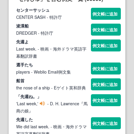
セン
ターサッシュ
例文帳に追加
CENTER SASH
- 特許庁
浚渫船
例文帳に追加
DREDGER
- 特許庁
先週よ
例文帳に追加
Last week.
- 映画・海外ドラマ英語字
幕翻訳辞書
選手たち
例文帳に追加
players
- Weblio Email例文集
船首
例文帳に追加
the nose of a ship
- Eゲイト英和辞典
「先週ね。」
例文帳に追加
'Last week,'
- D. H. Lawrence『馬
商の娘』
先週した
例文帳に追加
We did last week.
- 映画・海外ドラマ
英語字幕翻訳辞書