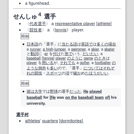
a figurehead.
４
せんしゅ
選手
〈
代表選手
〉 a
representative player
[
athlete
]
〈
競技者
〉 a 《
tennis
》 player.
用例
日本語
の「
選手
」に
当たる
語
は
英語で
は
多くの場合
a
runner
,
a high
‐
jumper
, a
swimmer
, a
skier
, a
skater
と
動詞
に ‐
er
を
付け
た
形で
いう.
だいたい
, a
baseball
[
tennis
]
player
のように
game
のとき
は
player
を
用いる
が,
それでも
a
golfer
, a
footballer
の
ような
例外
も
多い
ので, 「
選手
」
については
それぞ
れの
競技
・
スポーツ
の
項
で
確か
め
たほう
がいい
.
用例
彼は
大学
では
野球
の
選手
だった
.
He
played
baseball
for [
He
was
on the
baseball team
of]
his
university.
選手村
athletes
'
quarters
[
dormitories
].