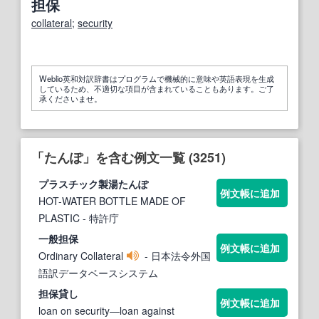
担保
collateral
;
security
Weblio英和対訳辞書はプログラムで機械的に意味や英語表現を生成
しているため、不適切な項目が含まれていることもあります。ご了
承くださいませ。
「たんぽ」を含む例文一覧 (3251)
プラスチック製湯
たんぽ
例文帳に追加
HOT-WATER BOTTLE MADE OF
PLASTIC
- 特許庁
一般担保
例文帳に追加
Ordinary Collateral
- 日本法令外国
語訳データベースシステム
担保貸し
例文帳に追加
loan on security―loan against