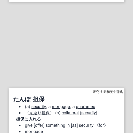
研究社 新和英中辞典
たんぽ 担保
(a)
security
; a
mortgage
; a
guarantee
〈
見返り担保
〉 (a)
collateral
(
security
)
担保に
入れる
give
[
offer
] something
in
[
as]
security
《for》
mortgage