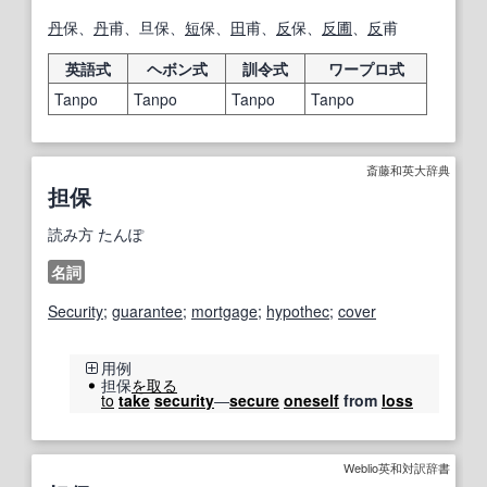
丹
保、
丹
甫、旦保、
短
保、
田
甫、
反
保、
反
圃
、
反
甫
英語式
ヘボン式
訓令式
ワープロ式
Tanpo
Tanpo
Tanpo
Tanpo
斎藤和英大辞典
担保
読み方
たんぽ
名詞
Security
;
guarantee
;
mortgage
;
hypothec
;
cover
用例
担保
を取る
to
take
security
―
secure
oneself
from
loss
Weblio英和対訳辞書