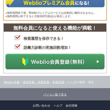
※無料期間終了後、Weblioプレミアムサービスは自動的に解約されません。
※無料期間が終了すると月額330円(税込)が発生します。
無料会員になると使える機能が満載！
検索履歴を保存できる！
語彙力診断の実施回数増加！
Weblio 辞書
>
英和辞典・和英辞典
>
和英辞典
>
たんぽ
の英語・英訳
パソコン版で見る
お問い合わせ
ヘルプ
会社情報