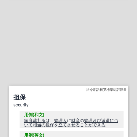
法令用語日英標準対訳辞書
担保
security
用例(和文)
家庭裁判所
は、
管理人
に
財産
の
管理
及び
返還
につ
いて
相当の
担保を
立て
させる
こと
ができる
用例(英文)