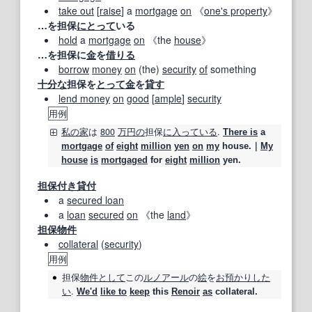
take out
[
raise
] a
mortgage
on
《
one's property
》
…を担保
にとって
いる
hold
a
mortgage
on
《the
house
》
…を担保に
金
を
借りる
borrow
money
on
(the)
security
of
something
十分な
担保を
とって
金
を
貸す
lend money
on
good
[
ample
]
security
用例
私の
家
は
800
万
円の
担保
に入っている
.
There is
a
mortgage
of
eight
million
yen
on
my
house.｜
My
house
is
mortgaged
for
eight
million
yen.
担保付き貸付
a
secured loan
a
loan
secured
on
《the
land
》
担保物件
collateral
(
security
)
用例
担保
物件
として
この
ルノアール
の
絵
を
お預かり
した
い
.
We'd
like to
keep
this
Renoir
as
collateral.