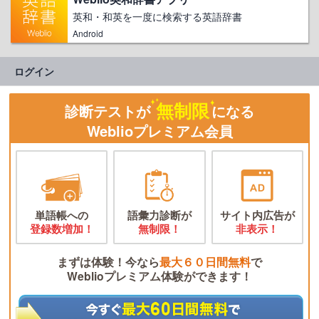
英和・和英を一度に検索する英語辞書
Android
ログイン
無制限
診断テストが
になる
Weblioプレミアム会員
単語帳への
語彙力診断が
サイト内広告が
登録数増加！
無制限！
非表示！
まずは体験！今なら
最大６０日間無料
で
Weblioプレミアム体験ができます！