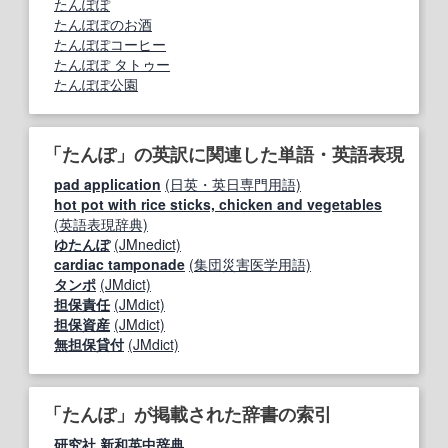
たんぽぽ
たんぽぽのお酒
たんぽぽコーヒー
たんぽぽ タトゥー
たんぽぽ公園
「たんぽ」の英訳に関連した単語・英語表現
pad application
(日英・英日専門用語)
hot pot with rice sticks, chicken and vegetables
(英語表現辞典)
ゆたんぽ
(JMnedict)
cardiac tamponade
(集団災害医学用語)
タンポ
(JMdict)
担保責任
(JMdict)
担保資産
(JMdict)
無担保貸付
(JMdict)
「たんぽ」が掲載された辞書の索引
研究社 新和英中辞典