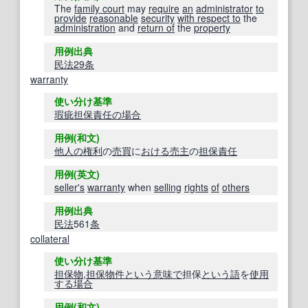
The
family court
may
require
an
administrator
to
provide
reasonable
security
with respect to
the
administration
and
return of
the
property
用例出典
民法
29
条
warranty
使い分け基準
瑕疵担保責任
の場合
用例(和文)
他人の
権利
の
売買
に
おける
売主
の
担保責任
用例(英文)
seller
's
warranty
when
selling
rights
of
others
用例出典
民法
561
条
collateral
使い分け基準
担保物
,
担保物件
という意味で
担保
という
語
を
使用
する
場合
用例(和文)