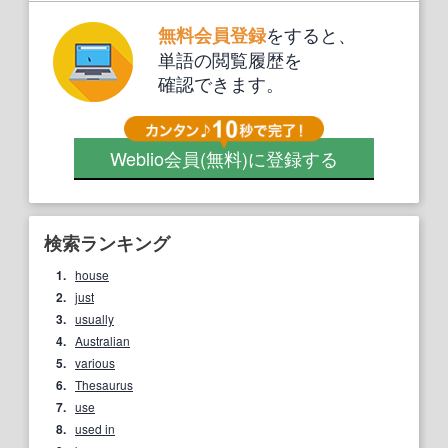
をすると、
無料会員登録
単語の閲覧履歴を
確認できます。
Weblio会員
(無料)
に登録する
検索ランキング
1.
house
2.
just
3.
usually
4.
Australian
5.
various
6.
Thesaurus
7.
use
8.
used in