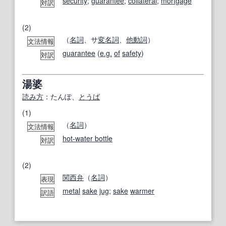
security
;
guarantee
;
collateral
;
mortgage
対訳
(2)
（
名詞
、サ
変名
詞
、
他動詞
）
文法情報
guarantee
(
e.g.
of
safety
)
対訳
湯婆
読み方
：たんぽ、
とうば
(1)
（
名詞
）
文法情報
hot-water bottle
対訳
(2)
関西
弁
（
名詞
）
表現
metal
sake
jug
;
sake
warmer
訳語