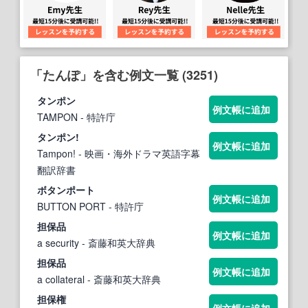
「たんぽ」を含む例文一覧 (3251)
タンポ
ン
例文帳に追加
TAMPON
- 特許庁
タンポ
ン!
例文帳に追加
Tampon!
- 映画・海外ドラマ英語字幕
翻訳辞書
ボ
タンポ
ート
例文帳に追加
BUTTON PORT
- 特許庁
担保品
例文帳に追加
a security
- 斎藤和英大辞典
担保品
例文帳に追加
a collateral
- 斎藤和英大辞典
担保権
例文帳に追加