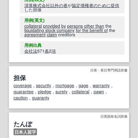
清算株式会社
以外の
者
が
協定
債権者
のために
提供
した担保
用例(英文)
collateral
provided
by
persons
other than
the
liquidating stock company
for the benefit of
the
agreement
claim
creditors
用例出典
会社法
571
条
2
項
日英・英日専門用語辞書
担保
coverage
，
security
，
mortgage
，
gage
，
warranty
，
guarantee
，
pledge
，
surety
，
collateral
，
pawn
，
caution
，
guaranty
日英固有名詞辞典
たんぽ
日本人苗字