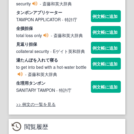
security
- 斎藤和英大辞典
タンポ
ンアプリケーター
例文帳に追加
TAMPON APPLICATOR
- 特許庁
全損担保
例文帳に追加
total loss only
- 斎藤和英大辞典
見返り担保
例文帳に追加
collateral security
- Eゲイト英和辞典
湯
たんぽ
を入れて寝る
例文帳に追加
to get into bed with a hot-water bottle
- 斎藤和英大辞典
生理用
タンポ
ン
例文帳に追加
SANITARY TAMPON
- 特許庁
>> 例文の一覧を見る
閲覧履歴