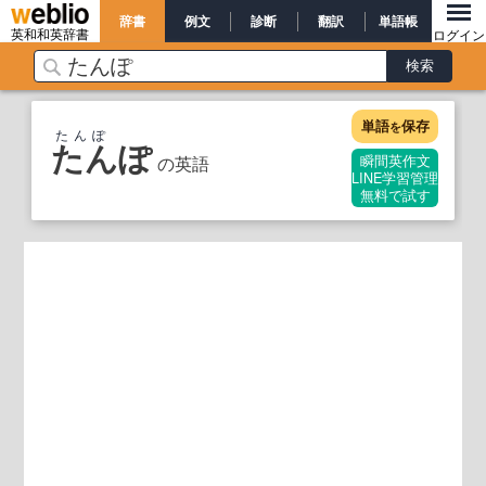
辞書
例文
診断
翻訳
単語帳
英和和英辞書
ログイン
単語
保存
を
たんぽ
たんぽ
の英語
瞬間英作文
LINE学習管理
無料で試す