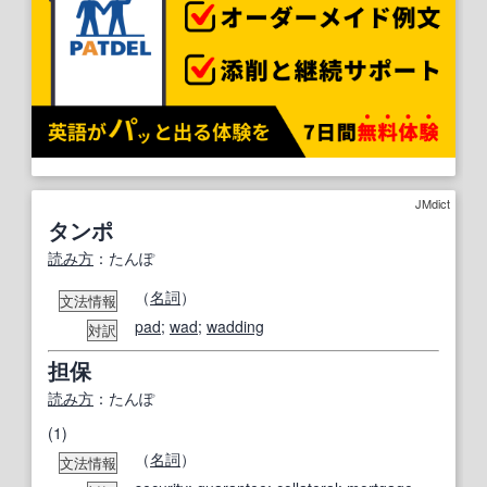
JMdict
タンポ
読み方
：たんぽ
（
名詞
）
文法情報
pad
;
wad
;
wadding
対訳
担保
読み方
：たんぽ
(1)
（
名詞
）
文法情報