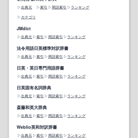
出典元
索引
用語索引
ランキング
カテゴリ
JMdict
出典元
索引
用語索引
ランキング
法令用語日英標準対訳辞書
出典元
索引
用語索引
ランキング
日英・英日専門用語辞書
出典元
索引
用語索引
ランキング
日英固有名詞辞典
出典元
索引
用語索引
ランキング
斎藤和英大辞典
出典元
索引
用語索引
ランキング
Weblio英和対訳辞書
出典元
索引
用語索引
ランキング