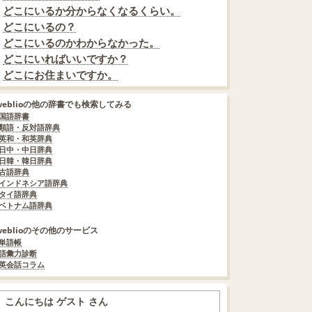
どこにいるか分からなくなるくらい。
どこにいるの？
どこにいるのかわからなかった。
どこにいればいいですか？
どこにお住まいですか。
weblioの他の辞書でも検索してみる
国語辞書
類語・反対語辞典
英和・和英辞典
日中・中日辞典
日韓・韓日辞典
古語辞典
インドネシア語辞典
タイ語辞典
ベトナム語辞典
weblioのその他のサービス
単語帳
語彙力診断
英会話コラム
こんにちは ゲスト さん