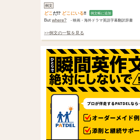
例文
どこ
だ!?
どこにいる
!!
例文帳に追加
But
where?
- 映画・海外ドラマ英語字幕翻訳辞書
>>例文の一覧を見る