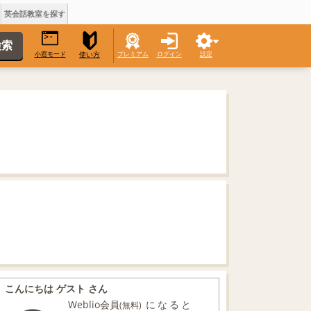
英会話教室を探す
小窓モード
プレミアム
ログイン
設定
使い方
こんにちは ゲスト さん
Weblio会員
になると
(無料)