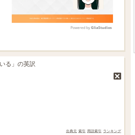
Powered by 
GliaStudios
M
u
t
にいる」の英訳
e
出典元
索引
用語索引
ランキング