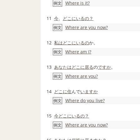
Where is it?
例文
11
今
、
どこにいるの？
Where are you now?
例文
12
私は
どこにいるの
か。
Where am I?
例文
13
あなたは
どこに
居る
の
ですか
。
Where are you?
例文
14
どこに
住
んで
いますか
Where do you live?
例文
15
今どこにいるの？
Where are you now?
例文