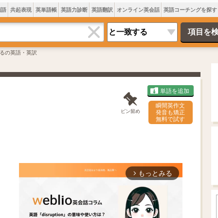
類語
共起表現
英単語帳
英語力診断
英語翻訳
オンライン英会話
英語コーチングを探す
るの英語・英訳
単語を追加
瞬間英作文
ピン留め
発音も矯正
無料で試す
もっとみる
arrow_forward_ios