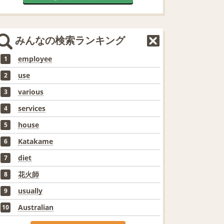
みんなの検索ランキング
employee
1
use
2
various
3
services
4
house
5
Katakame
6
diet
7
花火師
8
usually
9
Australian
10