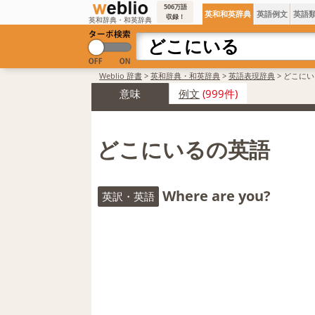
506万語
英和和英辞典
英語例文
英語
収録！
英和辞典・和英辞典
Weblio 辞書
>
英和辞典・和英辞典
>
英語表現辞典
>
どこにい
意味
例文
(999件)
どこにいるの英語
Where are you?
英訳・英語