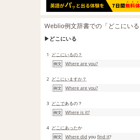
Weblio例文辞書での「どこにい
どこにいる
1
どこにいるの？
Where are you?
例文
2
どこにいますか？
Where are you?
例文
3
どこで
あるの？
Where is it?
例文
4
どこに
あった
か
Where did
you
find it
?
例文