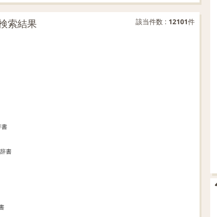
検索結果
該当件数 :
12101
件
辞書
訳辞書
書