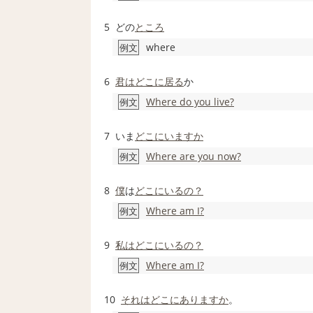
5
どの
ところ
where
例文
6
君は
どこに
居る
か
Where do you live?
例文
7
いま
どこにいますか
Where are you now?
例文
8
僕
は
どこにいるの？
Where am I?
例文
9
私は
どこにいるの？
Where am I?
例文
10
それは
どこにありますか
。