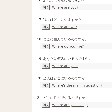
16
あなたは
何処
に
居
ますか？
Where are you?
例文
17
我々
は
どこにいますか？
Where are we?
例文
18
どこに
住んでいる
の
ですか
。
Where do you live?
例文
19
あなたは
何処
にいるの
ですか
。
Where are you?
例文
20
当人
は
どこにいるの
ですか
Where's
the man
in question?
例文
21
どこに
住んでいる
ん
ですか
。
Where are you living?
例文