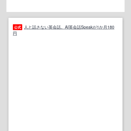
人と話さない英会話。AI英会話Speakが1か月180
公式
円