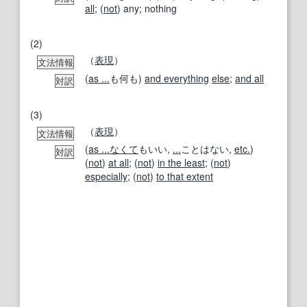
all
; (
not
) any; nothing
(2)
（
表現
）
文法情報
(
as ...
も何も)
and everything
else
;
and all
対訳
(3)
（
表現
）
文法情報
(
as ...
なくて
もいい,
...
ことはない,
etc.
)
対訳
(
not
)
at all
; (
not
)
in the least
; (
not
)
especially
; (
not
)
to that extent