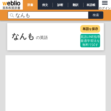
辞書
例文
診断
翻訳
単語帳
英和和英辞書
ログイン
単語
保存
を
なんも
の英語
英語LINE指導
最適学習法を
無料で試す