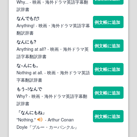
Why...
- 映画・海外ドラマ英語字幕翻
訳辞書
なん
でもだ!
例文帳に追加
Anything!
- 映画・海外ドラマ英語字幕
翻訳辞書
なん
にも?
例文帳に追加
Anything at all?
- 映画・海外ドラマ英
語字幕翻訳辞書
な~んにも。
例文帳に追加
Nothing at all.
- 映画・海外ドラマ英語
字幕翻訳辞書
もう~!
なん
で
例文帳に追加
Why?
- 映画・海外ドラマ英語字幕翻
訳辞書
「
なん
にもね」
例文帳に追加
"Nothing."
- Arthur Conan
Doyle『ブルー・カーバンクル』