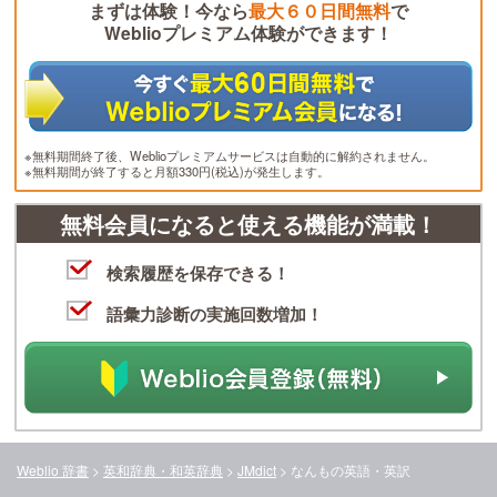
まずは体験！今なら
最大６０日間無料
で
Weblioプレミアム体験ができます！
※無料期間終了後、Weblioプレミアムサービスは自動的に解約されません。
※無料期間が終了すると月額330円(税込)が発生します。
無料会員になると使える機能が満載！
検索履歴を保存できる！
語彙力診断の実施回数増加！
Weblio 辞書
>
英和辞典・和英辞典
>
JMdict
>
なんも
の英語・英訳