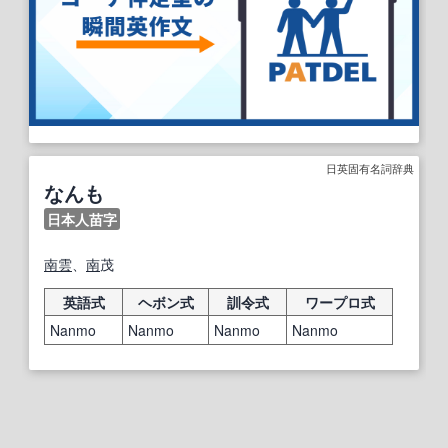
日英固有名詞辞典
なんも
日本人苗字
南
雲
、
南
茂
英語式
ヘボン式
訓令式
ワープロ式
Nanmo
Nanmo
Nanmo
Nanmo