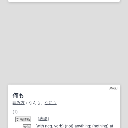
JMdict
何も
読み方
：なんも、
なにも
(1)
（
表現
）
文法情報
(with
neg.
verb
) (
not
) anything; (nothing)
at
対訳