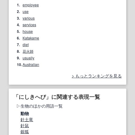
1.
employee
2.
use
3.
various
4.
services
5.
house
6.
Katakame
7.
diet
8.
花火師
9.
usually
10.
Australian
もっとランキングを見る
「にしきへび」に関連する表現一覧
生物のほかの用語一覧
動物
針土竜
針鼠
銀狐