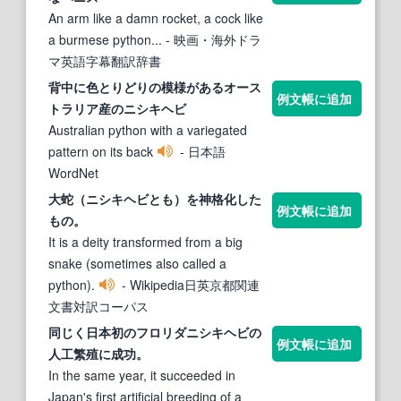
An arm like a damn rocket, a cock like
a burmese python...
- 映画・海外ドラ
マ英語字幕翻訳辞書
背中に色とりどりの模様があるオース
例文帳に追加
トラリア産のニ
シキ
ヘビ
Australian python with a variegated
pattern on its back
- 日本語
WordNet
大蛇（ニ
シキ
ヘビ
とも）を神格化した
例文帳に追加
もの。
It is a deity transformed from a big
snake (sometimes also called a
python).
- Wikipedia日英京都関連
文書対訳コーパス
同じく日本初のフロリダニ
シキ
ヘビ
の
例文帳に追加
人工繁殖に成功。
In the same year, it succeeded in
Japan's first artificial breeding of a