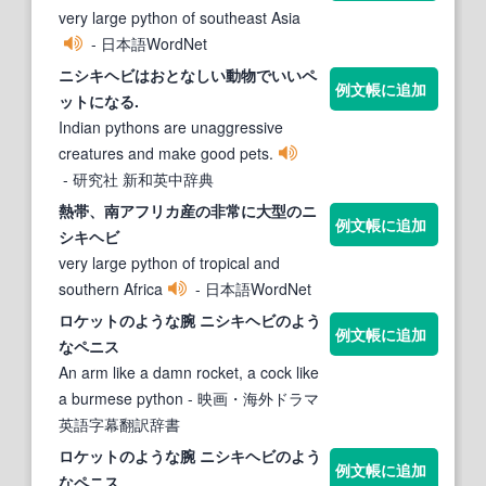
very large python of southeast Asia
- 日本語WordNet
ニ
シキ
ヘビ
はおとなしい動物でいいペ
例文帳に追加
ットになる.
Indian pythons are unaggressive
creatures and make good pets.
- 研究社 新和英中辞典
熱帯、南アフリカ産の非常に大型のニ
例文帳に追加
シキ
ヘビ
very large python of tropical and
southern Africa
- 日本語WordNet
ロケットのような腕 ニ
シキ
ヘビ
のよう
例文帳に追加
なペニス
An arm like a damn rocket, a cock like
a burmese python
- 映画・海外ドラマ
英語字幕翻訳辞書
ロケットのような腕 ニ
シキ
ヘビ
のよう
例文帳に追加
なペニス