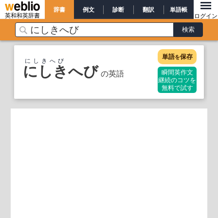
辞書
例文
診断
翻訳
単語帳
英和和英辞書
ログイン
単語
保存
を
にしきへび
にしきへび
の英語
瞬間英作文
継続のコツを
無料で試す