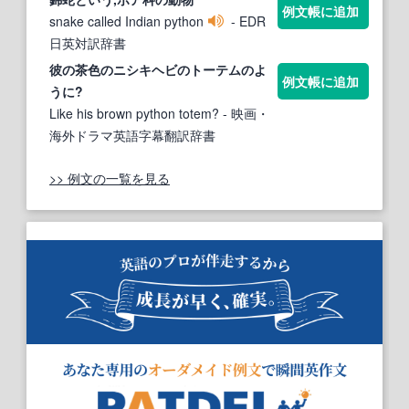
例文帳に追加
snake called Indian python
- EDR
日英対訳辞書
彼の茶色のニ
シキ
ヘビ
のトーテムのよ
例文帳に追加
うに?
Like his brown python totem?
- 映画・
海外ドラマ英語字幕翻訳辞書
>> 例文の一覧を見る