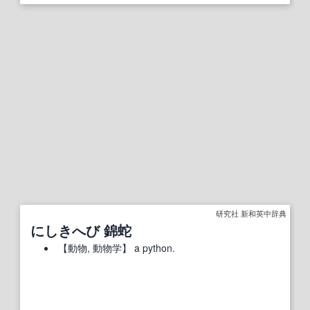
研究社 新和英中辞典
にしきへび 錦蛇
【
動物
, 動物学】
a python.