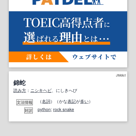
JMdict
錦蛇
読み方
：
ニシキヘビ
、にしきへび
（
名詞
）（かな
表記
が
多い
）
文法情報
python
;
rock snake
対訳