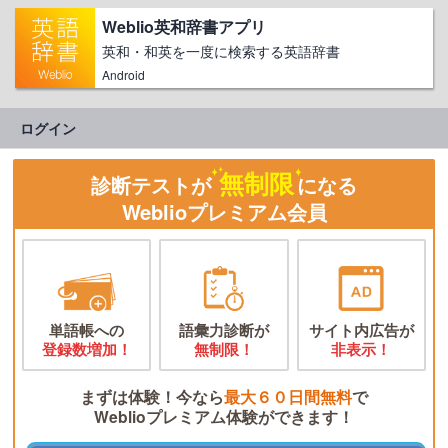
Weblio英和辞書アプリ
英和・和英を一度に検索する英語辞書
Android
ログイン
無制限
診断テストが
になる
Weblioプレミアム会員
単語帳への
語彙力診断が
サイト内広告が
登録数増加！
無制限！
非表示！
まずは体験！今なら
最大６０日間無料
で
Weblioプレミアム体験ができます！