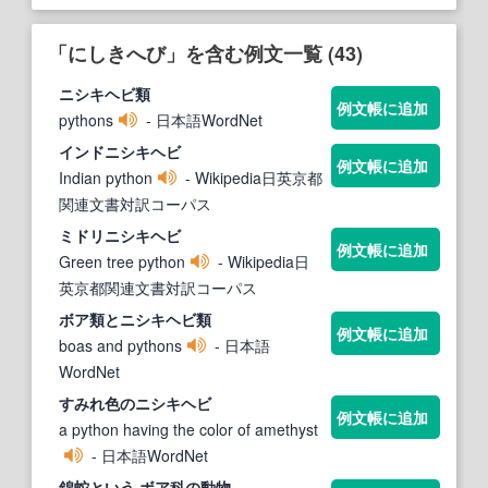
「にしきへび」を含む例文一覧 (43)
ニ
シキ
ヘビ
類
例文帳に追加
pythons
- 日本語WordNet
インドニ
シキ
ヘビ
例文帳に追加
Indian python
- Wikipedia日英京都
関連文書対訳コーパス
ミドリニ
シキ
ヘビ
例文帳に追加
Green tree python
- Wikipedia日
英京都関連文書対訳コーパス
ボア類とニ
シキ
ヘビ
類
例文帳に追加
boas and pythons
- 日本語
WordNet
すみれ色のニ
シキ
ヘビ
例文帳に追加
a python having the color of amethyst
- 日本語WordNet
錦蛇という,ボア科の動物