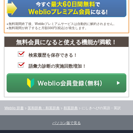
※無料期間終了後、Weblioプレミアムサービスは自動的に解約されません。
※無料期間が終了すると月額330円(税込)が発生します。
無料会員になると使える機能が満載！
検索履歴を保存できる！
語彙力診断の実施回数増加！
Weblio 辞書
>
英和辞典・和英辞典
>
和英辞典
>
にしきへび
の英語・英訳
パソコン版で見る