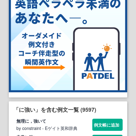
「に強い」を含む例文一覧 (9597)
無理に，
強い
て
例文帳に追加
by constraint
- Eゲイト英和辞典