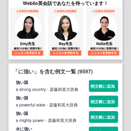
Weblio英会話であなたを待っています！
「に強い」を含む例文一覧 (9597)
強い
国
例文帳に追加
a strong country
- 斎藤和英大辞典
強い
国
例文帳に追加
a powerful state
- 斎藤和英大辞典
強い
国
例文帳に追加
a mighty power
- 斎藤和英大辞典
水
に強い