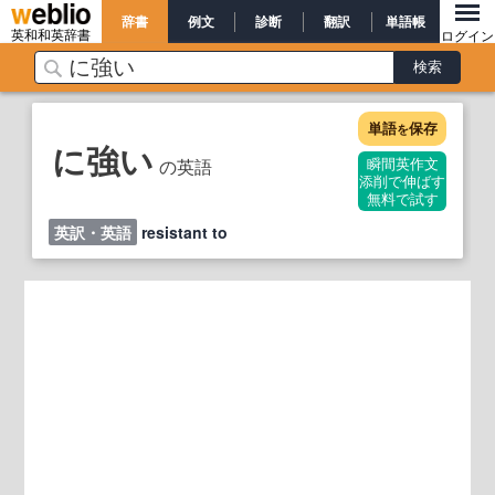
辞書
例文
診断
翻訳
単語帳
英和和英辞書
ログイン
単語
保存
を
に強い
の英語
瞬間英作文
添削で伸ばす
無料で試す
英訳・英語
resistant to