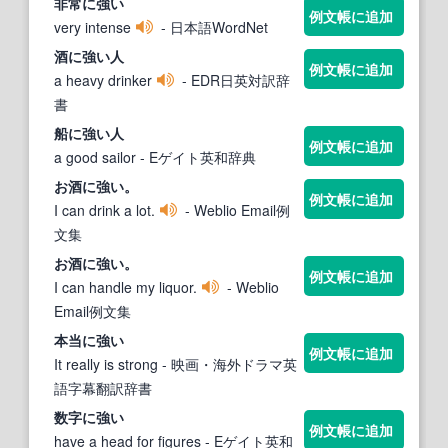
非常
に強い
例文帳に追加
very intense
- 日本語WordNet
酒
に強い
人
例文帳に追加
a heavy drinker
- EDR日英対訳辞
書
船
に強い
人
例文帳に追加
a good sailor
- Eゲイト英和辞典
お酒
に強い
。
例文帳に追加
I can drink a lot.
- Weblio Email例
文集
お酒
に強い
。
例文帳に追加
I can handle my liquor.
- Weblio
Email例文集
本当
に強い
例文帳に追加
It really is strong
- 映画・海外ドラマ英
語字幕翻訳辞書
数字
に強い
例文帳に追加
have a head for figures
- Eゲイト英和