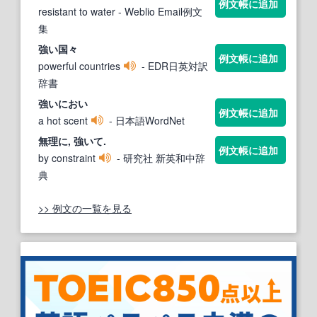
例文帳に追加
resistant to water
- Weblio Email例文
集
強い
国々
例文帳に追加
powerful countries
- EDR日英対訳
辞書
強い
におい
例文帳に追加
a hot scent
- 日本語WordNet
無理に,
強い
て.
例文帳に追加
by constraint
- 研究社 新英和中辞
典
>> 例文の一覧を見る