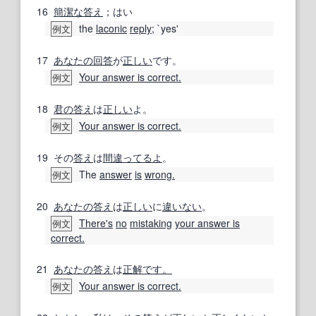
16
簡潔な
答え
；はい
the
laconic
reply
; `yes'
例文
17
あなたの
回答
が
正しい
です。
Your answer is correct.
例文
18
君の
答え
は
正しい
よ。
Your answer is correct.
例文
19
その
答え
は
間違ってるよ
。
The
answer
is
wrong.
例文
20
あなたの
答え
は
正しい
に
違いない
。
There's
no
mistaking
your answer is
例文
correct.
21
あなたの
答え
は
正解です。
Your answer is correct.
例文