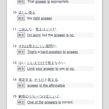
That
answer
is
appropriate.
例文
10
正しい
答え
.
the
right
answer
例文
11
ごめん
な、
答え
は
ノー
だ。
I'm sorry
, but the
answer
is
no.
例文
12
それは
答えにくい質問
だ。
That's
a
hard question
to
answer.
例文
13
はい,
いいえ
だけで
答え
なさい.
Limit
your answer
to
yes
or
no.
例文
14
肯定する
,
そうだ
と
答える
.
answer
in the affirmative
例文
15
解答
のうち
一つ
は
正しい
よ。
One of the
answers
is
correct.
例文