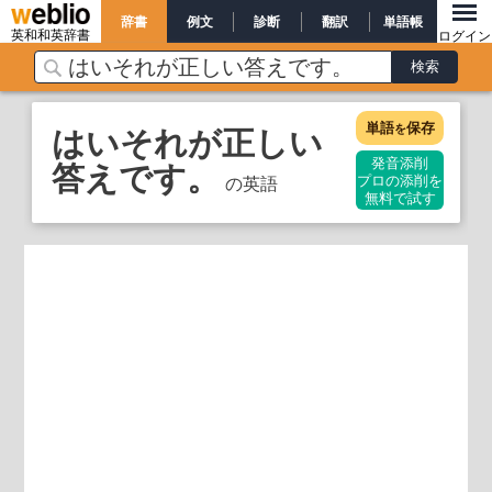
辞書
例文
診断
翻訳
単語帳
英和和英辞書
ログイン
単語
保存
はいそれが正しい
を
答えです。
発音添削
の英語
プロの添削を
無料で試す