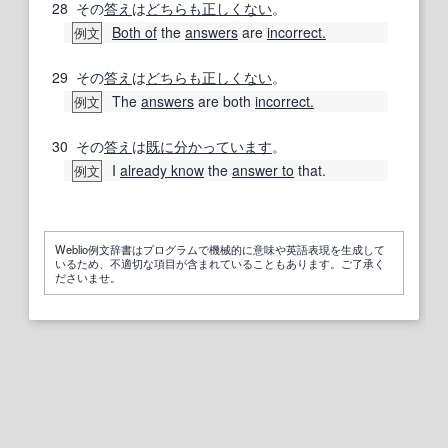
28
その
答え
は
どちらも
正しくない
。
Both of
the
answers
are
incorrect.
例文
29
その
答え
は
どちらも
正しくない
。
The
answers
are both
incorrect.
例文
30
その
答え
は
既に
分
かって
います
。
I
already know
the
answer to
that.
例文
Weblio例文辞書はプログラムで機械的に意味や英語表現を生成して
いるため、不適切な項目が含まれていることもあります。ご了承く
ださいませ。