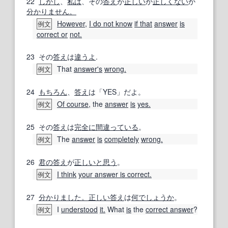
22
しかし
、
私は
、その
答え
が
正しい
か
正しくない
か
分かりません。
However
,
I do not know
if that
answer
is
例文
correct or
not.
23
その
答え
は
違うよ
.
That
answer
's
wrong.
例文
24
もちろん
、
答え
は「YES」だよ。
Of course,
the
answer
is
yes.
例文
25
その
答え
は
完全に
間違っている
。
The
answer
is
completely
wrong.
例文
26
君の
答え
が
正しいと思う
。
I think
your answer is correct.
例文
27
分かりました。
正しい
答え
は
何で
しょうか
。
I
understood
it.
What
is
the
correct answer
?
例文