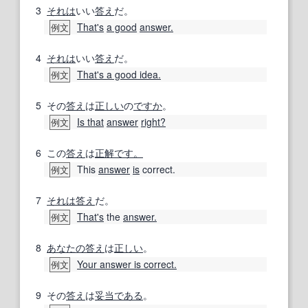
3
それは
いい
答え
だ。
That's
a good
answer.
例文
4
それは
いい
答え
だ。
That's a good idea.
例文
5
その
答え
は
正しい
の
ですか
。
Is that
answer
right?
例文
6
この
答え
は
正解です。
This
answer
is
correct.
例文
7
それは
答え
だ。
That's
the
answer.
例文
8
あなたの
答え
は
正しい
。
Your answer is correct.
例文
9
その
答え
は
妥当である
。