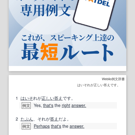
Weblio例文辞書
はいそれが正しい答えです。
1
はいそ
れが
正しい
答え
です。
Yes,
that's
the
right
answer.
例文
2
たぶん
、それが
答え
だよ。
Perhaps
that's
the
answer.
例文