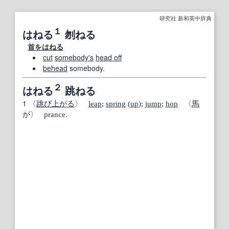
研究社 新和英中辞典
１
はねる
刎ねる
首をはねる
cut
somebody's
head off
behead
somebody.
２
はねる
跳ねる
1
〈
跳び上がる
〉
leap
;
spring
(
up
);
jump
;
hop
〈
馬
が〉 prance.