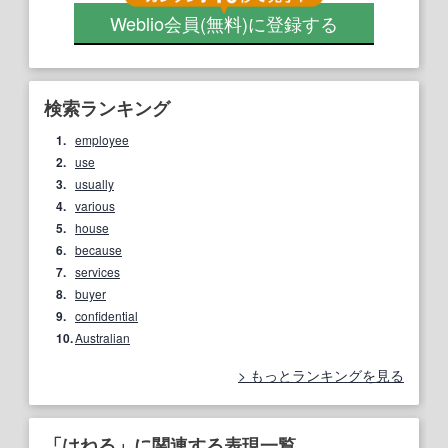
Weblio会員
(無料)
に登録する
検索ランキング
1.
employee
2.
use
3.
usually
4.
various
5.
house
6.
because
7.
services
8.
buyer
9.
confidential
10.
Australian
もっとランキングを見る
「はねる」に関連する表現一覧