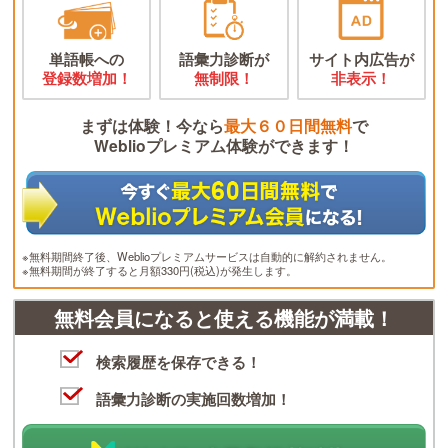
単語帳への
語彙力診断が
サイト内広告が
登録数増加！
無制限！
非表示！
まずは体験！今なら
最大６０日間無料
で
Weblioプレミアム体験ができます！
※無料期間終了後、Weblioプレミアムサービスは自動的に解約されません。
※無料期間が終了すると月額330円(税込)が発生します。
無料会員になると使える機能が満載！
検索履歴を保存できる！
語彙力診断の実施回数増加！