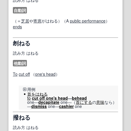
自動詞
（＝
芝居
や
寄席
がはねる）（A
public performance
）
ends
刎ねる
読み方
はねる
他動詞
To
cut off
（
one's head
）
用例
首をはねる
to
cut off one's head
―
behead
one―
decapitate
one―（
首にする
の
意味
なら）
―
dismiss
one―
cashier
one
撥ねる
読み方
はねる