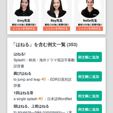
「はねる」を含む例文一覧 (353)
はねる
!
例文帳に追加
Splash!
- 映画・海外ドラマ英語字幕翻
訳辞書
跳び
はねる
例文帳に追加
to jump and leap
- EDR日英対訳
辞書
1回
はねる
音
例文帳に追加
a single splash
- 日本語WordNet
頭
はねる
、上前
はねる
例文帳に追加
to squeeze―take commission―（米