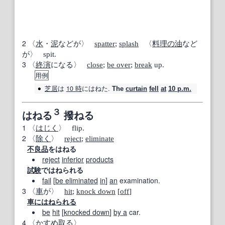
2
〈
水
・
泥
などが〉
spatter
;
splash
〈
料理の
油
など
が〉 spit.
3
〈
終演
になる〉
close
;
be over
;
break
up.
用例
芝居
は
10 時
にはねた.
The
curtain
fell
at
10 p.m.
３
はねる
撥ねる
1
〈
はじく
〉 flip.
2
〈
除く
〉
reject
;
eliminate
不良品
をはねる
reject
inferior
products
試験
ではねられる
fail
[
be eliminated
in
]
an
examination.
3
〈
車
が〉
hit
;
knock down
[
off
]
車にはねられる
be
hit
[
knocked down
]
by a
car.
4
〈
かすめ取る
〉