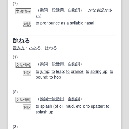
(7)
（
動詞
一段活用
、
自動詞
）（かな
表記
が
多
文法情報
い
）
to
pronounce
as a
syllabic nasal
対訳
跳ねる
読み方
：
ハネ
る、はねる
(1)
（
動詞
一段活用
、
自動詞
）
文法情報
to
jump
;
to
leap
;
to
prance
;
to
spring up
;
to
対訳
bound
;
to
hop
(2)
（
動詞
一段活用
、
自動詞
）
文法情報
to
splash
(
of
oil
,
mud
,
etc.
);
to
spatter
;
to
対訳
splash
up
(3)