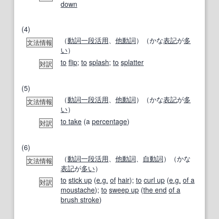
down
(4)
（
動詞
一段活用
、
他動詞
）（かな
表記
が
多
文法情報
い
）
to
flip
;
to
splash
;
to
splatter
対訳
(5)
（
動詞
一段活用
、
他動詞
）（かな
表記
が
多
文法情報
い
）
to take
(a
percentage
)
対訳
(6)
（
動詞
一段活用
、
他動詞
、
自動詞
）（かな
文法情報
表記
が
多い
）
to
stick up
(
e.g.
of
hair
);
to
curl up
(
e.g.
of a
対訳
moustache
);
to
sweep up
(
the end
of a
brush stroke
)