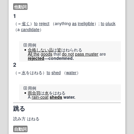
他動詞
1
（＝
省く
）
to
reject
（anything
as
ineligible
）;
to
pluck
（a
candidate
）
用例
合格
しない
品
は
皆
はねられる
All the
goods
that
do not
pass muster
are
rejected
―condemned.
2
（＝
水
をはねる）
to
shed
（
water
）
用例
雨合羽
は
水
をはねる
A
rain-coat
sheds
water.
跳る
読み方
はねる
自動詞