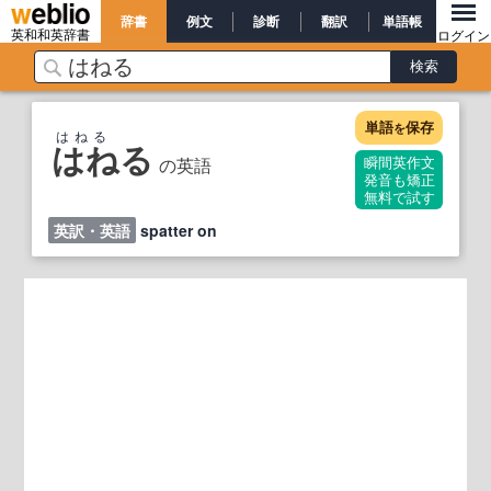
辞書
例文
診断
翻訳
単語帳
英和和英辞書
ログイン
単語
保存
を
はねる
はねる
の英語
瞬間英作文
発音も矯正
無料で試す
英訳・英語
spatter on