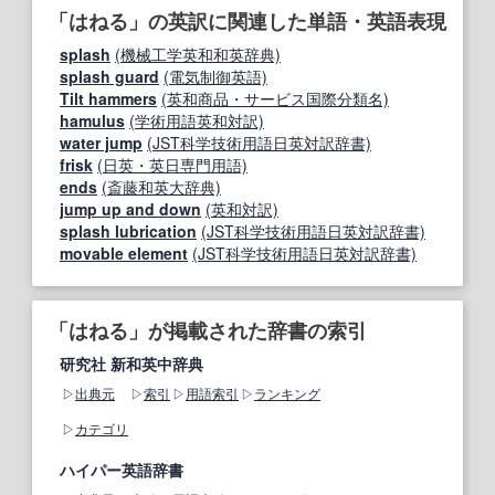
「はねる」の英訳に関連した単語・英語表現
splash
(機械工学英和和英辞典)
splash guard
(電気制御英語)
Tilt hammers
(英和商品・サービス国際分類名)
hamulus
(学術用語英和対訳)
water jump
(JST科学技術用語日英対訳辞書)
frisk
(日英・英日専門用語)
ends
(斎藤和英大辞典)
jump up and down
(英和対訳)
splash lubrication
(JST科学技術用語日英対訳辞書)
movable element
(JST科学技術用語日英対訳辞書)
「はねる」が掲載された辞書の索引
研究社 新和英中辞典
出典元
索引
用語索引
ランキング
カテゴリ
ハイパー英語辞書