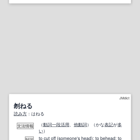
JMdict
刎ねる
読み方
：はねる
（
動詞
一段活用
、
他動詞
）（かな
表記
が
多
文法情報
い
）
to
cut off
(
someone's
head
);
to
behead
;
to
対訳