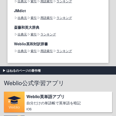
出典元
索引
用語索引
ランキング
JMdict
出典元
索引
用語索引
ランキング
斎藤和英大辞典
出典元
索引
ランキング
Weblio英和対訳辞書
出典元
索引
用語索引
ランキング
はねるのページの著作権
Weblio公式学習アプリ
Weblio英単語アプリ
自分だけの単語帳で英単語を暗記
iOS