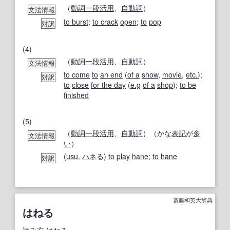
（
動詞
一段活用
、
自動詞
）
文法情報
to burst
;
to crack
open
;
to
pop
対訳
(4)
（
動詞
一段活用
、
自動詞
）
文法情報
to come
to
an end
(
of a
show
,
movie
,
etc.
);
対訳
to
close
for the day
(
e.g
of a
shop
);
to be
finished
(5)
（
動詞
一段活用
、
自動詞
）（かな
表記
が
多
文法情報
い
）
(
usu.
ハネ
る)
to
play
hane
;
to
hane
対訳
斎藤和英大辞典
はねる
読み方
はねる