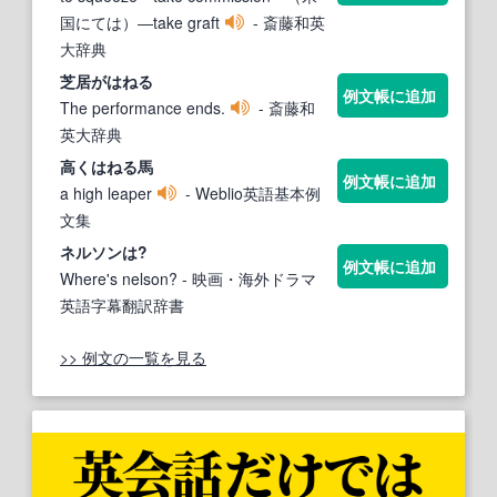
国にては）―take graft
- 斎藤和英
大辞典
芝居が
はねる
例文帳に追加
The performance ends.
- 斎藤和
英大辞典
高く
はねる
馬
例文帳に追加
a high leaper
- Weblio英語基本例
文集
ネルソンは?
例文帳に追加
Where's nelson?
- 映画・海外ドラマ
英語字幕翻訳辞書
>> 例文の一覧を見る