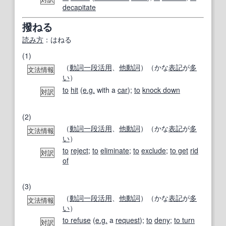
decapitate
撥ねる
読み方
：はねる
(1)
（
動詞
一段活用
、
他動詞
）（かな
表記
が
多
文法情報
い
）
to
hit
(
e.g.
with a
car
);
to
knock down
対訳
(2)
（
動詞
一段活用
、
他動詞
）（かな
表記
が
多
文法情報
い
）
to
reject
;
to
eliminate
;
to
exclude
;
to get
rid
対訳
of
(3)
（
動詞
一段活用
、
他動詞
）（かな
表記
が
多
文法情報
い
）
to refuse
(
e.g.
a
request
);
to
deny
;
to turn
対訳