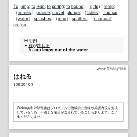
To
jump
;
to
leap
;
to
spring
;
to
bound
; （
girls
）
romp
;
（
horses
）
prance
,
curvet
,
plunge
; （
fishes
）
flounce
;
（
water
）
splashes
; （
mud
）
spatters
; （
charcoal
）
cracks
用例
鯉
が
跳ねる
A
carp
leaps
out of
the water.
Weblio英和対訳辞書
はねる
spatter
on
Weblio英和対訳辞書はプログラムで機械的に意味や英語表現を生成
しているため、不適切な項目が含まれていることもあります。ご了
承くださいませ。