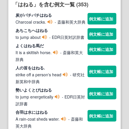
「はねる」を含む例文一覧 (353)
炭がパチパチ
はねる
例文帳に追加
Charcoal cracks.
- 斎藤和英大辞典
あちこちへ
はねる
例文帳に追加
to jump about
- EDR日英対訳辞書
よく
はねる
馬だ
例文帳に追加
It is a skittish horse.
- 斎藤和英大
辞典
人の首を
はねる
.
例文帳に追加
strike off a person's head
- 研究社
新英和中辞典
勢いよくとび
はねる
例文帳に追加
to jump energetically
- EDR日英対
訳辞書
合羽は水に
はねる
例文帳に追加
A rain-coat sheds water.
- 斎藤和
英大辞典