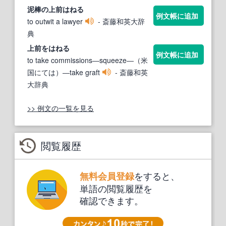
泥棒の上前
はねる
例文帳に追加
to outwit a lawyer
- 斎藤和英大辞
典
上前を
はねる
例文帳に追加
to take commissions―squeeze―（米
国にては）―take graft
- 斎藤和英
大辞典
>> 例文の一覧を見る
閲覧履歴
をすると、
無料会員登録
単語の閲覧履歴を
確認できます。