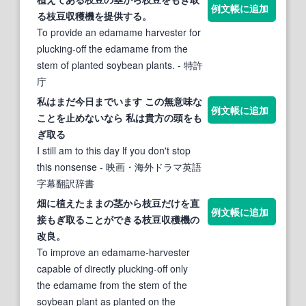
例文帳に追加
る
枝豆収穫機を提供する。
To provide an edamame harvester for
plucking-off the edamame from the
stem of planted soybean plants.
- 特許
庁
私はまだ今日までいます この無意味な
例文帳に追加
ことを止めないなら 私は貴方の頭を
も
ぎ取る
I still am to this day lf you don't stop
this nonsense
- 映画・海外ドラマ英語
字幕翻訳辞書
畑に植えたままの茎から枝豆だけを直
例文帳に追加
接
もぎ取る
ことができる枝豆収穫機の
改良。
To improve an edamame-harvester
capable of directly plucking-off only
the edamame from the stem of the
soybean plant as planted on the