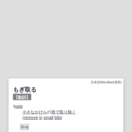
日本語WordNet(英和)
もぎ取る
【
動詞
】
1
pick
小さな
かけら
の
形で
取り除く
(
remove
in
small
bits
)
用例