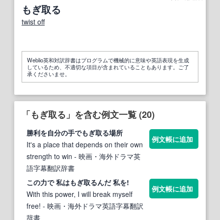
もぎ取る
twist off
Weblio英和対訳辞書はプログラムで機械的に意味や英語表現を生成
しているため、不適切な項目が含まれていることもあります。ご了
承くださいませ。
「もぎ取る」を含む例文一覧 (20)
勝利を自分の手で
もぎ取る
場所
例文帳に追加
It's a place that depends on their own
strength to win
- 映画・海外ドラマ英
語字幕翻訳辞書
この力で 私は
もぎ取る
んだ 私を!
例文帳に追加
With this power, I will break myself
free!
- 映画・海外ドラマ英語字幕翻訳
辞書