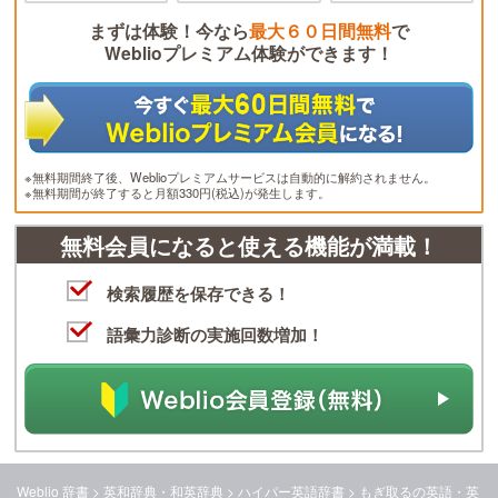
まずは体験！今なら
最大６０日間無料
で
Weblioプレミアム体験ができます！
※無料期間終了後、Weblioプレミアムサービスは自動的に解約されません。
※無料期間が終了すると月額330円(税込)が発生します。
無料会員になると使える機能が満載！
検索履歴を保存できる！
語彙力診断の実施回数増加！
Weblio 辞書
>
英和辞典・和英辞典
>
ハイパー英語辞書
>
もぎ取る
の英語・英