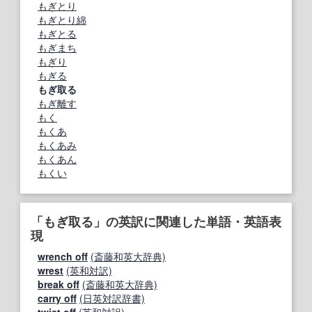
もぎとり
もぎとり綿
もぎとる
もぎまち
もぎり
もぎる
もぎ取る
もぎ離す
もく
もくあ
もくあみ
もくあん
もくい
「もぎ取る」の英訳に関連した単語・英語表
現
wrench off
(斎藤和英大辞典)
wrest
(英和対訳)
break off
(斎藤和英大辞典)
carry off
(日英対訳辞書)
twist off
(英和対訳)