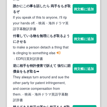
誰かにこの事を話したら 両手を
もぎ取
例文帳に追加
る
ぞ
If you speak of this to anyone, i'll rip
your hands off.
- 映画・海外ドラマ英
語字幕翻訳辞書
付着している物を無理に
もぎ取る
よう
例文帳に追加
にさせる
to make a person detach a thing that
is clinging to something else
- EDR日英対訳辞書
逆に相手を特許侵害で訴えて 強引に賠
例文帳に追加
償金を
もぎ取る
➡
They always turn around and sue the
other party for patent infringement,
and coerce compensation from
them.
- 映画・海外ドラマ英語字幕翻
訳辞書
植えてある枝豆の茎から枝豆を
もぎ取