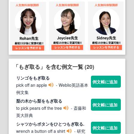
「もぎ取る」を含む例文一覧 (20)
リンゴを
もぎ取る
例文帳に追加
pick off an apple
- Weblio英語基本
例文集
梨の木から梨を
もぎ取る
例文帳に追加
to pick pears off the tree
- 斎藤和
英大辞典
シャツからボタンをひとつ
もぎ取る
.
例文帳に追加
wrench a button off a shirt
- 研究