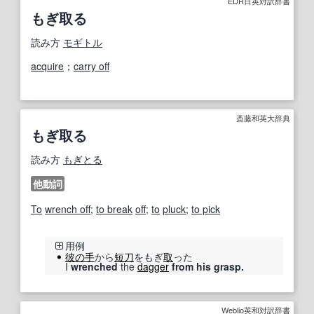
EDR日英対訳辞書
もぎ取る
読み方
モギトル
acquire
；
carry off
斎藤和英大辞典
もぎ取る
読み方
もぎとる
他動詞
To
wrench off
;
to break
off
;
to
pluck
;
to pick
用例
彼の
手
から
短刀
をもぎ
取
った
I
wrenched
the
dagger
from his grasp.
Weblio英和対訳辞書