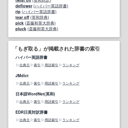
deflower
(ハイパー英語辞書)
rip
(ハイパー英語辞書)
tear off
(英和辞典)
pick
(斎藤和英大辞典)
pluck
(斎藤和英大辞典)
「もぎ取る」が掲載された辞書の索引
ハイパー英語辞書
出典元
索引
用語索引
ランキング
JMdict
出典元
索引
用語索引
ランキング
日本語WordNet(英和)
出典元
索引
用語索引
ランキング
EDR日英対訳辞書
出典元
索引
用語索引
ランキング