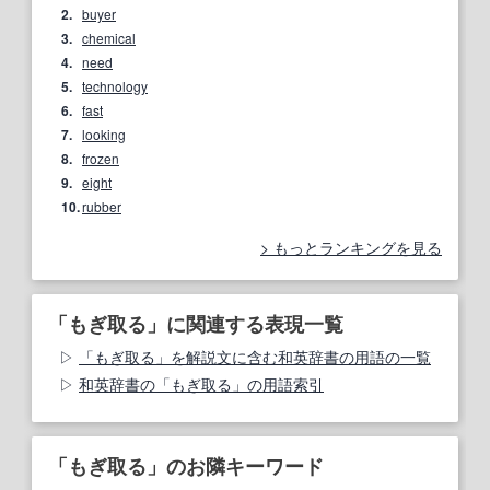
2.
buyer
3.
chemical
4.
need
5.
technology
6.
fast
7.
looking
8.
frozen
9.
eight
10.
rubber
もっとランキングを見る
「もぎ取る」に関連する表現一覧
「もぎ取る」を解説文に含む和英辞書の用語の一覧
和英辞書の「もぎ取る」の用語索引
「もぎ取る」のお隣キーワード