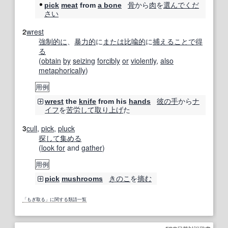
骨
から
肉
を
選んで
くだ
pick
meat
from
a bone
さい
2
wrest
強制的に
、
暴力的
に
または
比喩的
に
捕える
ことで
得
る
(
obtain
by
seizing
forcibly
or
violently
,
also
metaphorically
)
用例
彼の
手
から
ナ
wrest
the
knife
from his
hands
イフ
を
苦労して
取り上げ
た
3
cull
,
pick
,
pluck
探して
集める
(
look for
and
gather
)
用例
きのこ
を
摘む
pick
mushrooms
「もぎ取る」に関する類語一覧