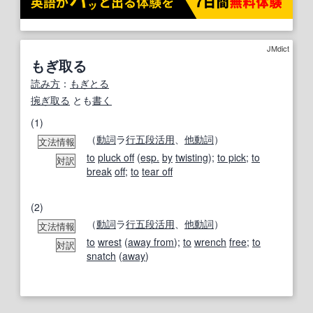
JMdict
もぎ取る
読み方
：
もぎとる
捥ぎ取る
とも
書く
(1)
（
動詞
ラ
行
五段活用
、
他動詞
）
文法情報
to
pluck off
(
esp.
by
twisting
);
to pick
;
to
対訳
break
off
;
to
tear off
(2)
（
動詞
ラ
行
五段活用
、
他動詞
）
文法情報
to
wrest
(
away from
);
to
wrench
free
;
to
対訳
snatch
(
away
)