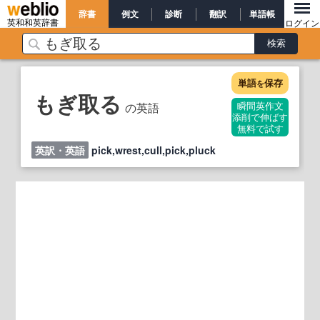
辞書
例文
診断
翻訳
単語帳
英和和英辞書
ログイン
単語
保存
を
もぎ取る
の英語
瞬間英作文
添削で伸ばす
無料で試す
英訳・英語
pick,wrest,cull,pick,pluck