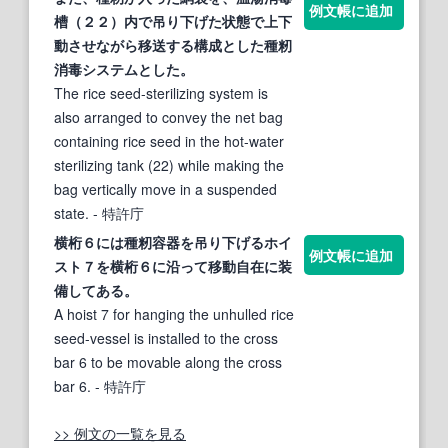
例文帳に追加
槽（２２）内で吊り
下げ
た状態で上下
動させながら移送する構成とした種籾
消毒システムとした。
The rice seed-sterilizing system is
also arranged to convey the net bag
containing rice seed in the hot-water
sterilizing tank (22) while making the
bag vertically move in a suspended
state.
- 特許庁
横桁６には種籾容器を吊り
下げ
るホイ
例文帳に追加
スト７を横桁６に沿って移動自在に装
備してある。
A hoist 7 for hanging the unhulled rice
seed-vessel is installed to the cross
bar 6 to be movable along the cross
bar 6.
- 特許庁
>> 例文の一覧を見る