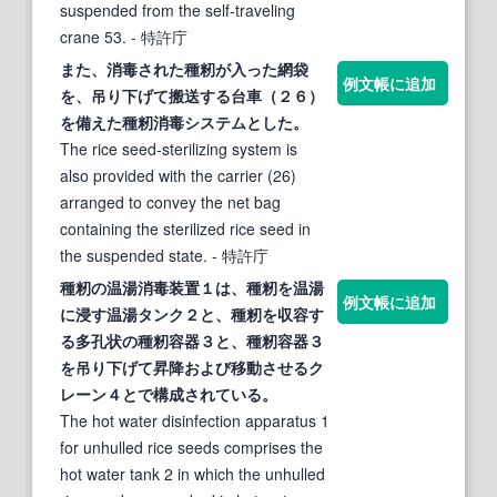
suspended from the self-traveling
crane 53.
- 特許庁
また、消毒された種籾が入った網袋
例文帳に追加
を、吊り
下げ
て搬送する台車（２６）
を備えた種籾消毒システムとした。
The rice seed-sterilizing system is
also provided with the carrier (26)
arranged to convey the net bag
containing the sterilized rice seed in
the suspended state.
- 特許庁
種籾の温湯消毒装置１は、種籾を温湯
例文帳に追加
に浸す温湯タンク２と、種籾を収容す
る多孔状の種籾容器３と、種籾容器３
を吊り
下げ
て昇降および移動させるク
レーン４とで構成されている。
The hot water disinfection apparatus 1
for unhulled rice seeds comprises the
hot water tank 2 in which the unhulled