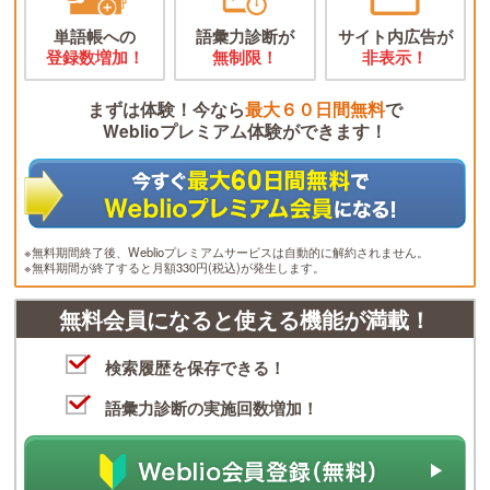
単語帳への
語彙力診断が
サイト内広告が
登録数増加！
無制限！
非表示！
まずは体験！今なら
最大６０日間無料
で
Weblioプレミアム体験ができます！
※無料期間終了後、Weblioプレミアムサービスは自動的に解約されません。
※無料期間が終了すると月額330円(税込)が発生します。
無料会員になると使える機能が満載！
検索履歴を保存できる！
語彙力診断の実施回数増加！