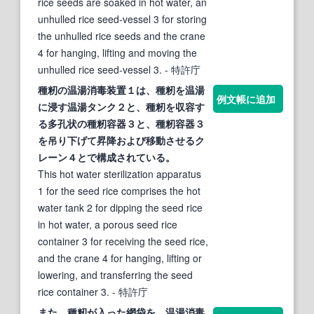
rice seeds are soaked in hot water, an
unhulled rice seed-vessel 3 for storing
the unhulled rice seeds and the crane
4 for hanging, lifting and moving the
unhulled rice seed-vessel 3.
- 特許庁
種籾の温湯消毒装置１は、種籾を温湯
例文帳に追加
に浸す温湯タンク２と、種籾を収容す
る多孔状の種籾容器３と、種籾容器３
を吊り
下げ
て昇降および移動させるク
レーン４とで構成されている。
This hot water sterilization apparatus
1 for the seed rice comprises the hot
water tank 2 for dipping the seed rice
in hot water, a porous seed rice
container 3 for receiving the seed rice,
and the crane 4 for hanging, lifting or
lowering, and transferring the seed
rice container 3.
- 特許庁
また、種籾が入った網袋を、温湯消毒