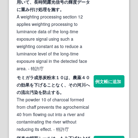
用いて、長時間露光信号の輝度データ
に重み付け処理を施す。
A weighting processing section 12
applies weighting processing to
luminance data of the long-time
exposure signal using such a
weighting constant as to reduce a
luminance level of the long-time
exposure signal in the detected face
area.
- 特許庁
モミ
ガラ成形炭粉末１０は、農薬４０
例文帳に追加
の効果を
下げ
ることなく、その河川へ
の流出汚染を防止する。
The powder 10 of charcoal formed
from chaff prevents the agrochemical
40 from flowing out into a river and
contaminating the river without
reducing its effect.
- 特許庁
従来の端面シールは、
もみ下げ
および