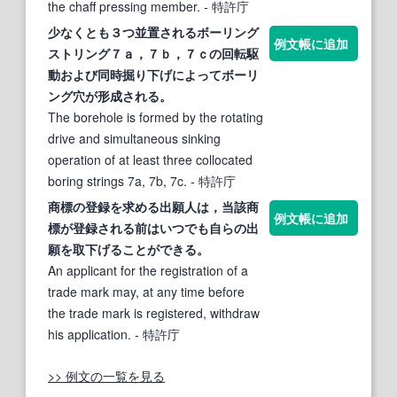
the chaff pressing member.
- 特許庁
少なくとも３つ並置されるボーリング
例文帳に追加
ストリング７ａ，７ｂ，７ｃの回転駆
動および同時掘り
下げ
によってボーリ
ング穴が形成される。
The borehole is formed by the rotating
drive and simultaneous sinking
operation of at least three collocated
boring strings 7a, 7b, 7c.
- 特許庁
商標の登録を求める出願人は，当該商
例文帳に追加
標が登録される前はいつでも自らの出
願を取
下げ
ることができる。
An applicant for the registration of a
trade mark may, at any time before
the trade mark is registered, withdraw
his application.
- 特許庁
>> 例文の一覧を見る