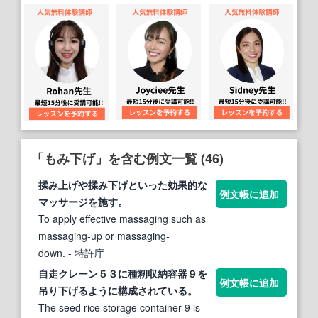
「もみ下げ」を含む例文一覧 (46)
揉み上げや揉み
下げ
といった効果的な
例文帳に追加
マッサージを施す。
To apply effective massaging such as
massaging-up or massaging-
down.
- 特許庁
自走クレーン５３に種籾収納容器９を
例文帳に追加
吊り
下げ
るように構成されている。
The seed rice storage container 9 is