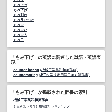
もみ上げ
もみ下げ
もみ割れ
もみ及びつが
もみ合
もみ合い
もみ合う
もみ子
「もみ下げ」の英訳に関連した単語・英語表
現
counter-boring
(機械工学英和和英辞典)
counterboring
(JST科学技術用語日英対訳辞書)
「もみ下げ」が掲載された辞書の索引
機械工学英和和英辞典
出典元
索引
用語索引
ランキング