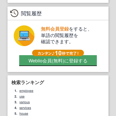
閲覧履歴
をすると、
無料会員登録
単語の閲覧履歴を
確認できます。
Weblio会員
(無料)
に登録する
検索ランキング
1.
employee
2.
use
3.
various
4.
services
5.
house