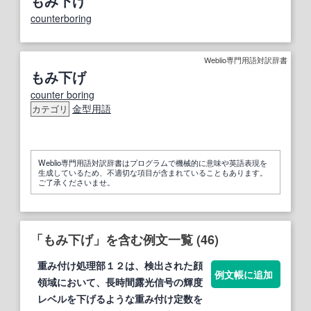
もみ下げ
counterboring
Weblio専門用語対訳辞書
もみ下げ
counter boring
金型用語
カテゴリ
Weblio専門用語対訳辞書はプログラムで機械的に意味や英語表現を
生成しているため、不適切な項目が含まれていることもあります。
ご了承くださいませ。
「もみ下げ」を含む例文一覧 (46)
重み付け処理部１２は、検出された顔
例文帳に追加
領域において、長時間露光信号の輝度
レベルを
下げ
るような重み付け定数を