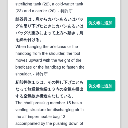
sterilizing tank (22), a cold-water tank
(23) and a carrier (26).
- 特許庁
該器具は，肩からカバンあるいはバッ
例文帳に追加
グを吊り
下げ
たときにカバンあるいは
バッグの重みによって上方へ動き，肩
を締め付ける。
When hanging the briefcase or the
handbag from the shoulder, the tool
moves upward with the weight of the
briefcase or the handbag to fasten the
shoulder.
- 特許庁
籾殻押体１５は、その押し
下げ
にとも
例文帳に追加
なって無通気性袋１３内の空気を排出
する空気抜き構造をなしている。
The chaff pressing member 15 has a
venting structure for discharging air in
the air impermeable bag 13
accompanied by the pushing-down of