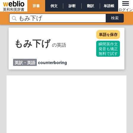
辞書
例文
診断
翻訳
単語帳
英和和英辞書
ログイン
単語
保存
を
もみ下げ
の英語
瞬間英作文
発音も矯正
無料で試す
英訳・英語
counterboring