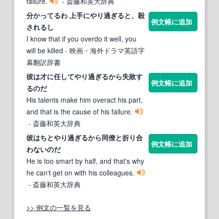
failure.
- 斎藤和英大辞典
分かってるわ 上手に
やり過ぎる
と、殺
例文帳に追加
されるし
I know that if you overdo it well, you
will be killed
- 映画・海外ドラマ英語字
幕翻訳辞書
彼は才に任して
やり過ぎる
から失敗す
例文帳に追加
るのだ
His talents make him overact his part,
and that is the cause of his failure.
- 斎藤和英大辞典
彼はちと
やり過ぎる
から同僚と折り合
例文帳に追加
わないのだ
He is too smart by half, and that's why
he can't get on with his colleagues.
- 斎藤和英大辞典
>> 例文の一覧を見る