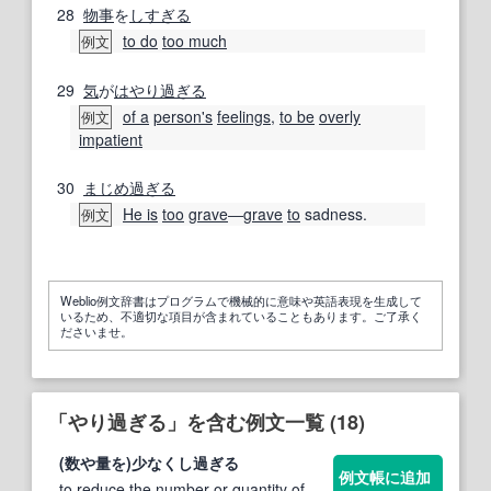
28
物事
を
しすぎる
to do
too much
例文
29
気
が
はやり
過ぎる
of a
person
's
feelings
,
to be
overly
例文
impatient
30
まじめ
過ぎる
He is
too
grave
―
grave
to
sadness.
例文
Weblio例文辞書はプログラムで機械的に意味や英語表現を生成して
いるため、不適切な項目が含まれていることもあります。ご了承く
ださいませ。
「やり過ぎる」を含む例文一覧 (18)
(数や量を)少なくし
過ぎる
例文帳に追加
to reduce the number or quantity of