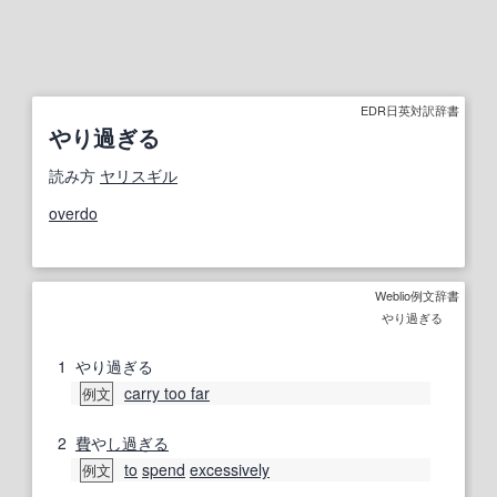
EDR日英対訳辞書
やり過ぎる
読み方
ヤリスギル
overdo
Weblio例文辞書
やり過ぎる
1
やり過ぎる
carry too far
例文
2
費
や
し過ぎる
to
spend
excessively
例文