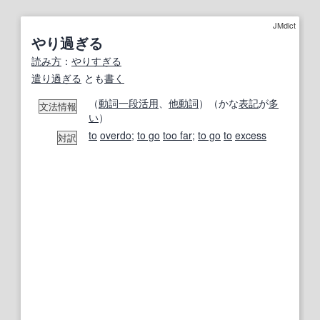
JMdict
やり過ぎる
読み方
：
やりすぎる
遣り過ぎる
とも
書く
（
動詞
一段活用
、
他動詞
）（かな
表記
が
多
文法情報
い
）
to
overdo
;
to go
too far
;
to go
to
excess
対訳