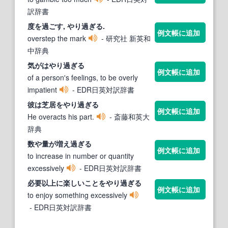
訳辞書
度を過ごす,
やり過ぎる
.
例文帳に追加
overstep the mark
- 研究社 新英和
中辞典
気がは
やり過ぎる
例文帳に追加
of a person's feelings, to be overly
impatient
- EDR日英対訳辞書
彼は芝居を
やり過ぎる
例文帳に追加
He overacts his part.
- 斎藤和英大
辞典
数や量が増え
過ぎる
例文帳に追加
to increase in number or quantity
excessively
- EDR日英対訳辞書
必要以上に楽しいことを
やり過ぎる
例文帳に追加
to enjoy something excessively
- EDR日英対訳辞書