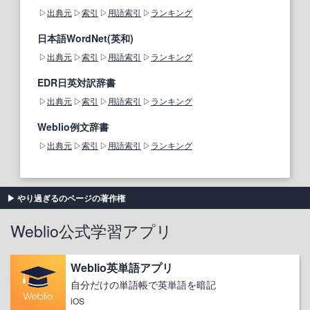
出典元
索引
用語索引
ランキング
日本語WordNet(英和)
出典元
索引
用語索引
ランキング
EDR日英対訳辞書
出典元
索引
用語索引
ランキング
Weblio例文辞書
出典元
索引
用語索引
ランキング
やり過ぎるのページの著作権
Weblio公式学習アプリ
Weblio英単語アプリ
自分だけの単語帳で英単語を暗記
iOS