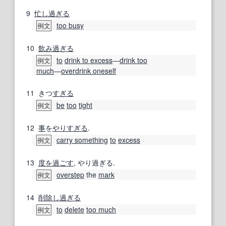
9
忙し過ぎる
too busy
例文
10
飲み過ぎる
to
drink to excess
―
drink too
例文
much
―
overdrink oneself
11
きつ
すぎる
be
too
tight
例文
12
事
を
やりすぎる
.
carry something
to
excess
例文
13
度を過ごす
, やり過ぎる.
overstep
the
mark
例文
14
削除
し過ぎる
to
delete
too much
例文