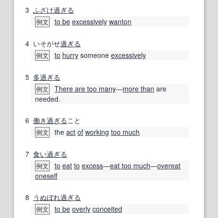
3
ふざけ
過ぎる
to be
excessively
wanton
例文
4
いそがせ
過ぎる
to
hurry
someone
excessively
例文
5
多過ぎる
There are too many
―
more than
are
例文
needed.
6
働き過ぎる
こと
the
act
of
working
too much
例文
7
食い過ぎる
to
eat
to
excess
―
eat too much
―
overeat
例文
oneself
8
うぬぼれ
過ぎる
to be
overly
conceited
例文