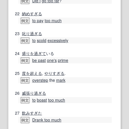
Did I
go too far
?
例文
22
納めすぎる
to pay
too much
例文
23
叱り
過ぎる
to
scold
excessively
例文
24
盛り
を過ぎて
いる
be past
one's
prime
例文
25
度
を超える
,
やりすぎる
.
overstep
the
mark
例文
26
威
張り
過ぎる
to
boast
too much
例文
27
飲みすぎた
Drank too much
例文