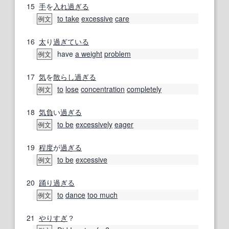
15
手
を
入れ
過ぎる
to take
excessive
care
例文
16
太
り
過ぎている
have
a weight
problem
例文
17
気
を
散らし
過ぎる
to
lose
concentration
completely
例文
18
気
負
い
過ぎる
to be
excessively
eager
例文
19
程度
が
過ぎる
to be
excessive
例文
20
踊り
過ぎる
to
dance
too much
例文
21
やりすぎ
？