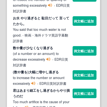
something excessively
- EDR日英
対訳辞書
お水
やり過ぎる
と 駄目だって 言って
例文帳に追加
たから。
You said that too much water is not
good.
- 映画・海外ドラマ英語字幕翻
訳辞書
数や量が少なくなり
過ぎる
例文帳に追加
(of a number or an amount) to
decrease excessively
- EDR日英
対訳辞書
(数や量を)大幅に増やし
過ぎる
例文帳に追加
to increase the number or amount
excessively
- EDR日英対訳辞書
君はあまり細工をし
過ぎる
から
やり
損
例文帳に追加
うのだ
Too much artifice is the cause of your