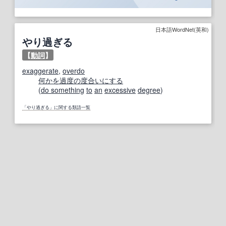
日本語WordNet(英和)
やり過ぎる
【
動詞
】
exaggerate
,
overdo
何かを
過度の
度合い
にする
(
do something
to
an
excessive
degree
)
「やり過ぎる」に関する類語一覧