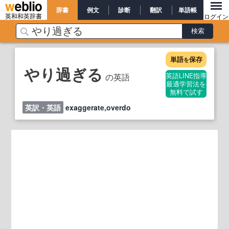
辞書
例文
診断
翻訳
単語帳
英和和英辞書
ログイン
単語
保存
を
やり過ぎる
の英語
英語LINE指導
最適学習法を
無料で試す
英訳・英語
exaggerate,overdo