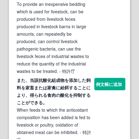
To provide an inexpensive bedding
which is used for livestock, can be
produced from livestock feces
produced in livestock barns in large
amounts, can repeatedly be
produced, can control livestock
pathogenic bacteria, can use the
livestock feces of industrial wastes to
reduce the quantity of the industrial
wastes to be treated.
- 特許庁
また、当該抗酸化組成物を添加した飼
例文帳に追加
料を
家
畜または
家
禽に給餌することに
より、得られる食肉の酸化を抑制する
ことが
でき
る。
When feeds to which the antioxidant
composition has been added is fed to
livestock or poultry, oxidation of
obtained meat can be inhibited.
- 特許