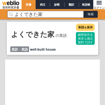
辞書
例文
診断
翻訳
単語帳
英和和英辞書
ログイン
単語
保存
を
よくできた家
の英語
瞬間英作文
発音も矯正
無料で試す
英訳・英語
well‐built house