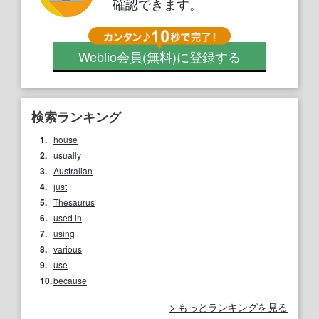
確認できます。
Weblio会員
(無料)
に登録する
検索ランキング
1.
house
2.
usually
3.
Australian
4.
just
5.
Thesaurus
6.
used in
7.
using
8.
various
9.
use
10.
because
もっとランキングを見る