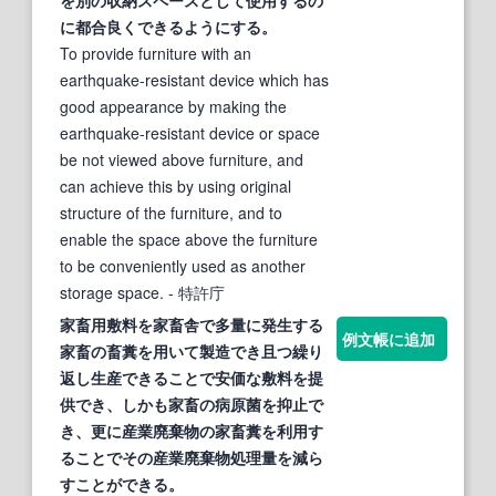
に都合良く
でき
るようにする。
To provide furniture with an
earthquake-resistant device which has
good appearance by making the
earthquake-resistant device or space
be not viewed above furniture, and
can achieve this by using original
structure of the furniture, and to
enable the space above the furniture
to be conveniently used as another
storage space.
- 特許庁
家
畜用敷料を
家
畜舎で多量に発生する
例文帳に追加
家
畜の畜糞を用いて製造
でき
且つ繰り
返し生産
でき
ることで安価な敷料を提
供
でき
、しかも
家
畜の病原菌を抑止
で
き
、更に産業廃棄物の
家
畜糞を利用す
ることでその産業廃棄物処理量を減ら
すことが
でき
る。