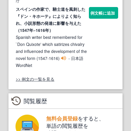
庁
スペインの作
家
で、騎士道を風刺した
例文帳に追加
『ドン・キホーテ』により
よく
知ら
れ、小説形態の発達に影響を与えた
（1547年−1616年）
Spanish writer best remembered for
`Don Quixote' which satirizes chivalry
and influenced the development of the
novel form (1547-1616)
- 日本語
WordNet
>> 例文の一覧を見る
閲覧履歴
をすると、
無料会員登録
単語の閲覧履歴を