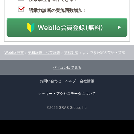
語彙力診断の実施回数増加！
Weblio 辞書
>
英和辞典・和英辞典
>
英和対訳
>
よくできた家
の英語・英訳
パソコン版で見る
お問い合わせ
ヘルプ
会社情報
クッキー・アクセスデータについて
©2026 GRAS Group, Inc.