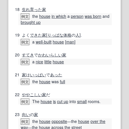
18
生れ
育った
家
the
house
in which
a
person
was born
and
例文
brought up
19
よく
できた
家
[
りっぱな
体格
の
人
].
a
well‐built
house
[
man
]
例文
20
すてき
で
かわいらしい
家
a
nice
little
house
例文
21
家
は
いっぱい
で
あった
the
house
was
full
例文
22
ややこしい
家
だ
The
house
is
cut up
into
small
rooms.
例文
23
向い
の
家
the
house
opposite
―the
house
over the
例文
way
―the
house
across the street