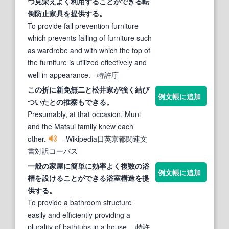
つ見栄え
よく
利用することが
でき
る転
倒防止
家
具を提供する。
To provide fall prevention furniture
which prevents falling of furniture such
as wardrobe and with which the top of
the furniture is utilized effectively and
well in appearance.
- 特許庁
この折に新免無二と松井
家
が強く結び
例文帳に追加
ついたとの推察も
でき
る。
Presumably, at that occasion, Muni
and the Matsui family knew each
other.
- Wikipedia日英京都関連文
書対訳コーパス
一般の
家
屋に簡単に効率
よく
複数の浴
例文帳に追加
槽を設けることが
でき
る浴室構造を提
供する。
To provide a bathroom structure
easily and efficiently providing a
plurality of bathtubs in a house.
- 特許