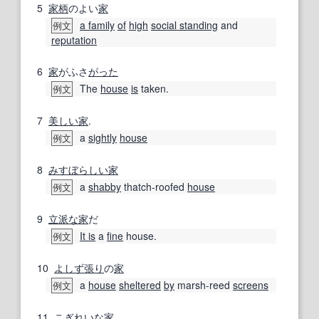
5
家柄
のよい
家
a family
of
high
social standing
and
例文
reputation
6
家
がふさ
がった
The
house
is
taken.
例文
7
美しい
家
.
a
sightly
house
例文
8
みすぼらしい
家
a
shabby
thatch-roofed
house
例文
9
立派な家
だ
It is
a
fine
house.
例文
10
よしず
張り
の
家
a
house
sheltered
by
marsh-reed
screens
例文
11
こぎれいな
家
.