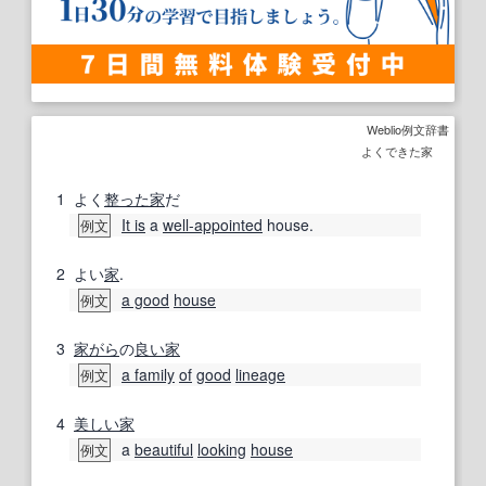
Weblio例文辞書
よくできた家
1
よく
整った
家
だ
It is
a
well-appointed
house.
例文
2
よい
家
.
a good
house
例文
3
家がら
の
良い
家
a family
of
good
lineage
例文
4
美しい
家
a
beautiful
looking
house
例文