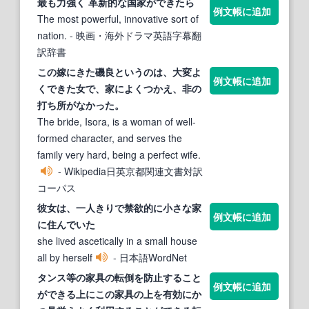
最も力強く 革新的な国
家
が
でき
たら
例文帳に追加
The most powerful, innovative sort of
nation.
- 映画・海外ドラマ英語字幕翻
訳辞書
この嫁にきた磯良というのは、大変
よ
例文帳に追加
く
でき
た女で、
家
に
よく
つかえ、非の
打ち所がなかった。
The bride, Isora, is a woman of well-
formed character, and serves the
family very hard, being a perfect wife.
- Wikipedia日英京都関連文書対訳
コーパス
彼女は、一人きりで禁欲的に小さな
家
例文帳に追加
に住んでいた
she lived ascetically in a small house
all by herself
- 日本語WordNet
タンス等の
家
具の転倒を防止すること
例文帳に追加
が
でき
る上にこの
家
具の上を有効にか