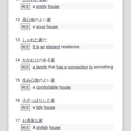
a
pretty
house
例文
12
居心地
のよい
家
a
snug
house
例文
13
しゃれた
家
だ
It is
an
elegant
residence.
例文
14
かかわり
のある
家
a family
that
has a
connection
to
something
例文
15
住み心地
のよい
家
a
comfortable
house
例文
16
小ざっぱりした
家
a
tidy
house
例文
17
お洒落な
家
A
stylish
house
例文