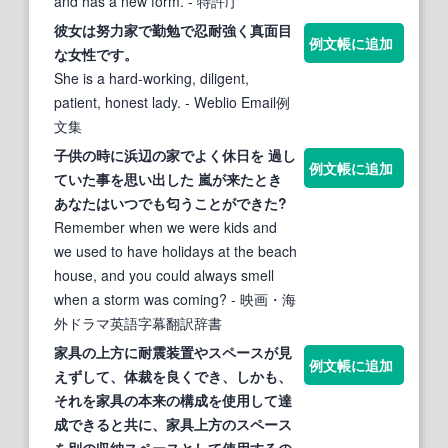
and has a new form.
- 特許庁
彼女は努力
家
で勤勉で忍耐強く真面目
例文帳に追加
な女性です。
She is a hard-working, diligent,
patient, honest lady.
- Weblio Email例
文集
子供の時に浜辺の
家
で
よく
休日を 過し
例文帳に追加
ていた事を思い出した 嵐が来たとき
あなたはいつでも匂うことが
でき
た?
Remember when we were kids and
we used to have holidays at the beach
house, and you could always smell
when a storm was coming?
- 映画・海
外ドラマ英語字幕翻訳辞書
家
具の上方に耐震装置やスペースが見
例文帳に追加
えずして、体裁を良く
でき
、しかも、
それを
家
具の本来の構成を使用して達
成
でき
ると共に、
家
具上方のスペース
を別の収納スペースとして使用するの