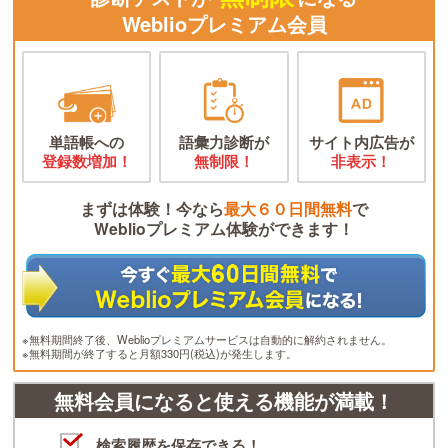
Weblioプレミアム会員
単語帳への
語彙力診断が
サイト内広告が
登録数増加！
無制限！
非表示！
まずは体験！今なら
最大６０日間無料
で
Weblioプレミアム体験ができます！
※無料期間終了後、Weblioプレミアムサービスは自動的に解約されません。
※無料期間が終了すると月額330円(税込)が発生します。
無料会員になると使える機能が満載！
検索履歴を保存できる！