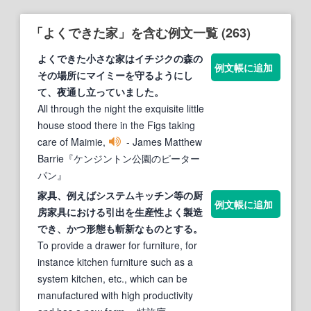
「よくできた家」を含む例文一覧 (263)
よく
でき
た小さな
家
はイチジクの森の
例文帳に追加
その場所にマイミーを守るようにし
て、夜通し立っていました。
All through the night the exquisite little
house stood there in the Figs taking
care of Maimie,
- James Matthew
Barrie『ケンジントン公園のピーター
パン』
家
具、例えばシステムキッチン等の厨
例文帳に追加
房
家
具における引出を生産性
よく
製造
でき
、かつ形態も斬新なものとする。
To provide a drawer for furniture, for
instance kitchen furniture such as a
system kitchen, etc., which can be
manufactured with high productivity