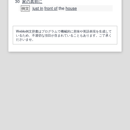
30
家の
真
前に
just in
front of
the
house
例文
Weblio例文辞書はプログラムで機械的に意味や英語表現を生成して
いるため、不適切な項目が含まれていることもあります。ご了承く
ださいませ。