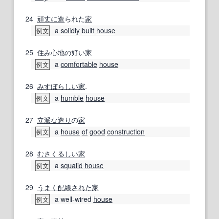
24
頑丈に
造
られた
家
a
solidly
built
house
例文
25
住み心地
の
好い
家
a
comfortable
house
例文
26
みすぼらしい
家
.
a
humble
house
例文
27
立派な
造り
の
家
a
house
of
good
construction
例文
28
むさくるしい
家
a
squalid
house
例文
29
うまく
配線
された
家
a well-wired
house
例文