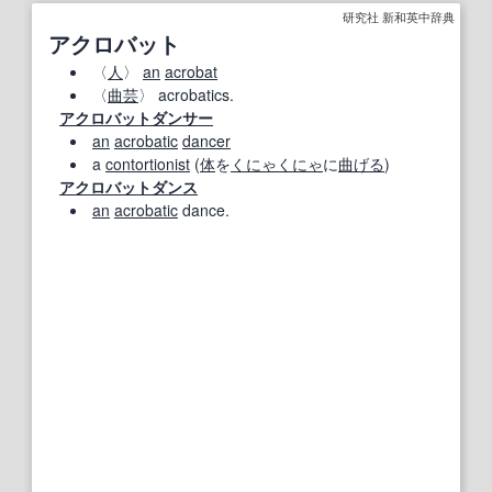
研究社 新和英中辞典
アクロバット
〈
人
〉
an
acrobat
〈
曲芸
〉 acrobatics.
アクロバットダンサー
an
acrobatic
dancer
a
contortionist
(
体
を
くにゃくにゃ
に
曲げる
)
アクロバットダンス
an
acrobatic
dance.