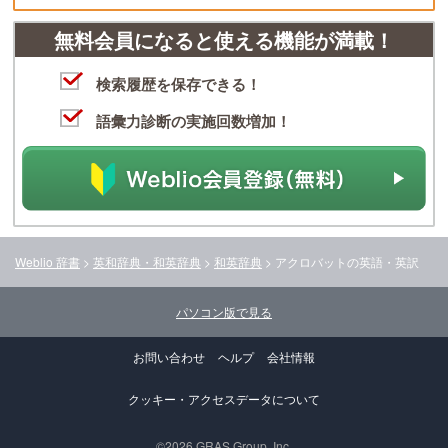
無料会員になると使える機能が満載！
検索履歴を保存できる！
語彙力診断の実施回数増加！
Weblio 辞書
>
英和辞典・和英辞典
>
和英辞典
>
アクロバット
の英語・英訳
パソコン版で見る
お問い合わせ
ヘルプ
会社情報
クッキー・アクセスデータについて
©2026 GRAS Group, Inc.