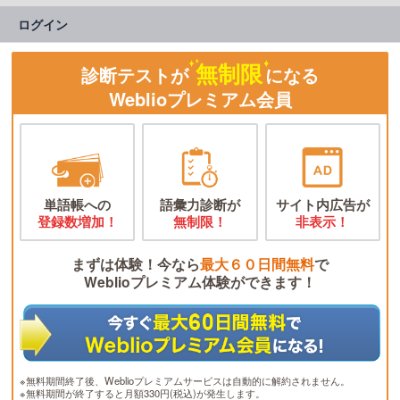
ログイン
無制限
診断テストが
になる
Weblioプレミアム会員
単語帳への
語彙力診断が
サイト内広告が
登録数増加！
無制限！
非表示！
まずは体験！今なら
最大６０日間無料
で
Weblioプレミアム体験ができます！
※無料期間終了後、Weblioプレミアムサービスは自動的に解約されません。
※無料期間が終了すると月額330円(税込)が発生します。