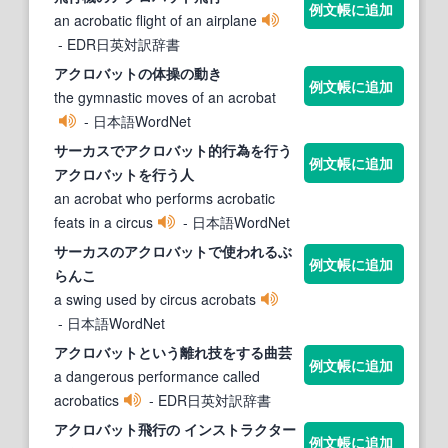
例文帳に追加
an acrobatic flight of an airplane
- EDR日英対訳辞書
アクロバット
の体操の動き
例文帳に追加
the gymnastic moves of an acrobat
- 日本語WordNet
サーカスで
アクロバット
的行為を行う
例文帳に追加
アクロバット
を行う人
an acrobat who performs acrobatic
feats in a circus
- 日本語WordNet
サーカスの
アクロバット
で使われるぶ
例文帳に追加
らんこ
a swing used by circus acrobats
- 日本語WordNet
アクロバット
という離れ技をする曲芸
例文帳に追加
a dangerous performance called
acrobatics
- EDR日英対訳辞書
アクロバット
飛行の インストラクター
例文帳に追加