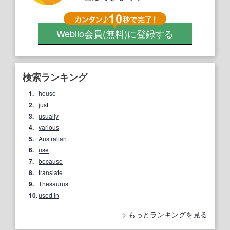
Weblio会員
(無料)
に登録する
検索ランキング
1.
house
2.
just
3.
usually
4.
various
5.
Australian
6.
use
7.
because
8.
translate
9.
Thesaurus
10.
used in
もっとランキングを見る