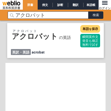
辞書
例文
診断
翻訳
単語帳
英和和英辞書
ログイン
単語
保存
を
アクロバット
アクロバット
の英語
瞬間英作文
発音も矯正
無料で試す
英訳・英語
acrobat