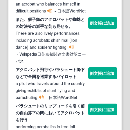
an acrobat who balances himself in
difficult positions
- 日本語WordNet
また、獅子舞の
アクロバット
や蜘蛛と
例文帳に追加
の対決等の派手な芸も見せる。
There are also lively performances
including acrobatic shishimai (lion
dance) and spiders' fighting.
- Wikipedia日英京都関連文書対訳コー
パス
アクロバット
飛行やパラシュート降下
例文帳に追加
などで全国を巡業するパイロット
a pilot who travels around the country
giving exhibits of stunt flying and
parachuting
- 日本語WordNet
パラシュートのリップコードを引く前
例文帳に追加
の自由落下の間において
アクロバット
を行う
performing acrobatics in free fall