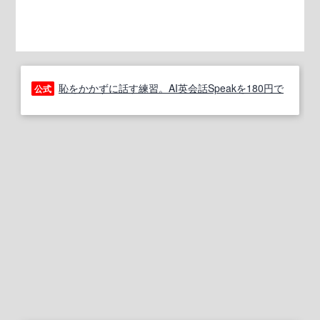
恥をかかずに話す練習。AI英会話Speakを180円で
公式