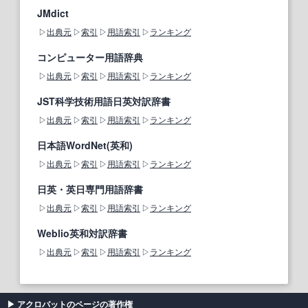
JMdict
出典元
索引
用語索引
ランキング
コンピューター用語辞典
出典元
索引
用語索引
ランキング
JST科学技術用語日英対訳辞書
出典元
索引
用語索引
ランキング
日本語WordNet(英和)
出典元
索引
用語索引
ランキング
日英・英日専門用語辞書
出典元
索引
用語索引
ランキング
Weblio英和対訳辞書
出典元
索引
用語索引
ランキング
アクロバットのページの著作権