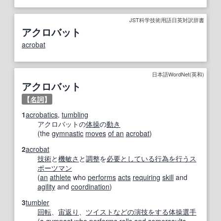
JST科学技術用語日英対訳辞書
アクロバット
acrobat
日本語WordNet(英和)
アクロバット
【
名詞
】
1
acrobatics
,
tumbling
アクロバットの
体操
の
動き
(the
gymnastic
moves
of an
acrobat
)
2
acrobat
技術
と
機敏さ
と
調整
を
必要としている
行為
を行う
ス
ポーツマン
(
an
athlete
who
performs
acts
requiring
skill
and
agility
and
coordination
)
3
tumbler
回転
、
宙返り
、
ツイスト
などの
演技
をする
体操選手
(a
gymnast
who
performs
rolls
and
somersaults