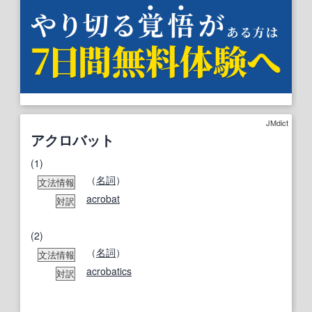
JMdict
アクロバット
(1)
（
名詞
）
文法情報
acrobat
対訳
(2)
（
名詞
）
文法情報
acrobatics
対訳