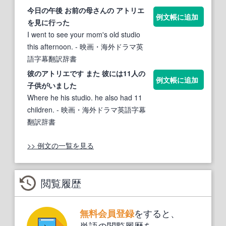
今日の午後 お前の母さんの
アトリエ
例文帳に追加
を見に行った
I went to see your mom's old studio
this afternoon.
- 映画・海外ドラマ英
語字幕翻訳辞書
彼の
アトリエ
です また 彼には11人の
例文帳に追加
子供がいました
Where he his studio. he also had 11
children.
- 映画・海外ドラマ英語字幕
翻訳辞書
>> 例文の一覧を見る
閲覧履歴
をすると、
無料会員登録
単語の閲覧履歴を