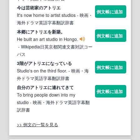
今は芸術家の
アトリエ
例文帳に追加
It's now home to artist studios
- 映画・
海外ドラマ英語字幕翻訳辞書
本郷に
アトリエ
を新築。
例文帳に追加
He built an art studio in Hongo.
- Wikipedia日英京都関連文書対訳コー
パス
3階が
アトリエ
になっている
例文帳に追加
Studio's on the third floor.
- 映画・海
外ドラマ英語字幕翻訳辞書
自分の
アトリエ
に連れてきて
例文帳に追加
To bring people down into my
studio
- 映画・海外ドラマ英語字幕翻
訳辞書
>> 例文の一覧を見る