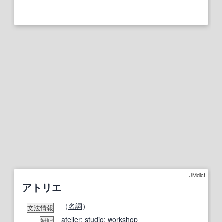
JMdict
アトリエ
（
名詞
）
文法情報
atelier
;
studio
;
workshop
対訳