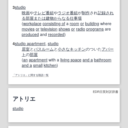
3
studio
映画
や
テレビ番組
や
ラジオ番組
が
制作
され
記録
され
る
部屋
または
建物
からなる
仕事場
(
workplace
consisting of
a
room
or
building
where
movies
or
television
shows
or
radio
programs
are
produced
and
recorded
)
4
studio apartment
,
studio
居室
と
バスルーム
と
小さな
キッチン
のついた
アパー
ト
の
部屋
(
an
apartment
with a
living space
and a
bathroom
and a
small
kitchen
)
「アトリエ」に関する類語一覧
EDR日英対訳辞書
アトリエ
studio