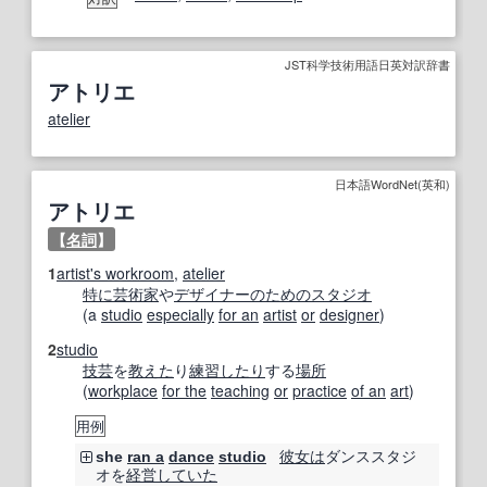
JST科学技術用語日英対訳辞書
アトリエ
atelier
日本語WordNet(英和)
アトリエ
【
名詞
】
1
artist's workroom
,
atelier
特に
芸術家
や
デザイナー
のための
スタジオ
(a
studio
especially
for an
artist
or
designer
)
2
studio
技芸
を
教えた
り
練習
したり
する
場所
(
workplace
for the
teaching
or
practice
of an
art
)
用例
彼女は
ダンススタジ
she
ran a
dance
studio
オを
経営
していた