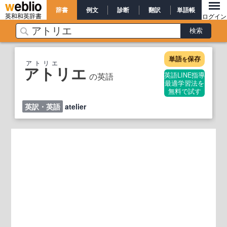
辞書
例文
診断
翻訳
単語帳
英和和英辞書
ログイン
単語
保存
を
アトリエ
アトリエ
の英語
英語LINE指導
最適学習法を
無料で試す
英訳・英語
atelier