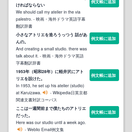
例文帳に追加
ければならない
We should call my atelier in the via
palestro.
- 映画・海外ドラマ英語字幕
翻訳辞書
小さな
アトリエ
を造ろうっつう 話があ
例文帳に追加
んの。
And creating a small studio. there was
talk about it.
- 映画・海外ドラマ英語
字幕翻訳辞書
1953年（昭和28年）に軽井沢に
アト
例文帳に追加
リエ
を設けた。
In 1953, he set up his atelier (studio)
at Karuizawa.
- Wikipedia日英京都
関連文書対訳コーパス
ここは一週間前まで僕たちの
アトリエ
例文帳に追加
だった。
Here was our studio until a week ago.
- Weblio Email例文集