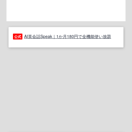
AI英会話Speak｜1か月180円で全機能使い放題
公式