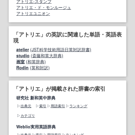
アトリエ‐スタンプ
アトリエ・ド・モンルージュ
アトリエユニオン
「アトリエ」の英訳に関連した単語・英語表
現
atelier
(JST科学技術用語日英対訳辞書)
studio
(斎藤和英大辞典)
画室
(和英辞典)
Rodin
(英和対訳)
「アトリエ」が掲載された辞書の索引
研究社 新和英中辞典
出典元
索引
用語索引
ランキング
カテゴリ
Weblio実用英語辞典
出典元
索引
用語索引
ランキング