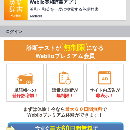
Weblio英和辞書アプリ
英和・和英を一度に検索する英語辞書
Android
ログイン
無制限
診断テストが
になる
Weblioプレミアム会員
単語帳への
語彙力診断が
サイト内広告が
登録数増加！
無制限！
非表示！
まずは体験！今なら
最大６０日間無料
で
Weblioプレミアム体験ができます！