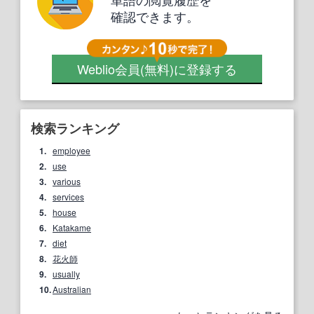
確認できます。
Weblio会員
(無料)
に登録する
検索ランキング
1.
employee
2.
use
3.
various
4.
services
5.
house
6.
Katakame
7.
diet
8.
花火師
9.
usually
10.
Australian