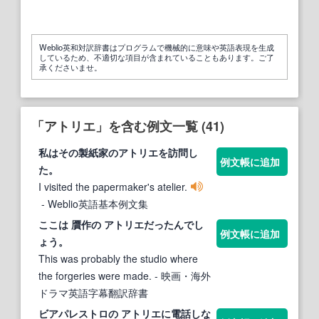
Weblio英和対訳辞書はプログラムで機械的に意味や英語表現を生成
しているため、不適切な項目が含まれていることもあります。ご了
承くださいませ。
「アトリエ」を含む例文一覧 (41)
私はその製紙家の
アトリエ
を訪問し
例文帳に追加
た。
I visited the papermaker's atelier.
- Weblio英語基本例文集
ここは 贋作の
アトリエ
だったんでし
例文帳に追加
ょう。
This was probably the studio where
the forgeries were made.
- 映画・海外
ドラマ英語字幕翻訳辞書
ビアパレストロの
アトリエ
に電話しな