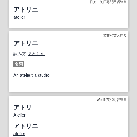
日英・英日専門用語辞書
アトリエ
atelier
斎藤和英大辞典
アトリエ
読み方
あとりえ
名詞
An
atelier
; a
studio
Weblio英和対訳辞書
アトリエ
Atelier
アトリエ
atelier