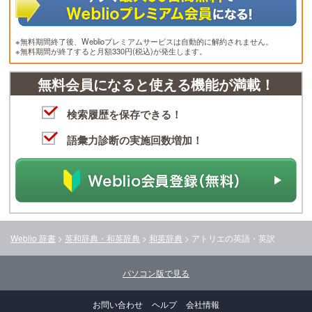
※無料期間終了後、Weblioプレミアムサービスは自動的に解約されません。
※無料期間が終了すると月額330円(税込)が発生します。
無料会員になると使える機能が満載！
検索履歴を保存できる！
語彙力診断の実施回数増加！
Weblio 辞書
>
英和辞典・和英辞典
>
和英辞典
>
アトリエ
の英語・英訳
パソコン版で見る
お問い合わせ
ヘルプ
会社情報