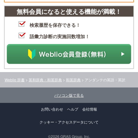
無料会員になると使える機能が満載！
検索履歴を保存できる！
語彙力診断の実施回数増加！
Weblio 辞書
>
英和辞典・和英辞典
>
和英辞典
>
アンダンテ
の英語・英訳
パソコン版で見る
お問い合わせ
ヘルプ
会社情報
クッキー・アクセスデータについて
©2026 GRAS Group, Inc.