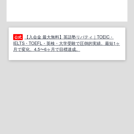
【入会金 最大無料】英語塾リバティ｜TOEIC・
公式
IELTS・TOEFL・英検・大学受験で圧倒的実績。最短1ヶ
月で変化、4.5〜6ヶ月で目標達成。