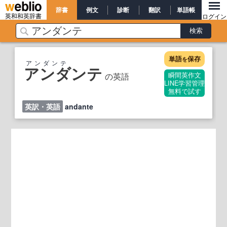
辞書
例文
診断
翻訳
単語帳
英和和英辞書
ログイン
単語
保存
を
アンダンテ
アンダンテ
の英語
瞬間英作文
LINE学習管理
無料で試す
英訳・英語
andante