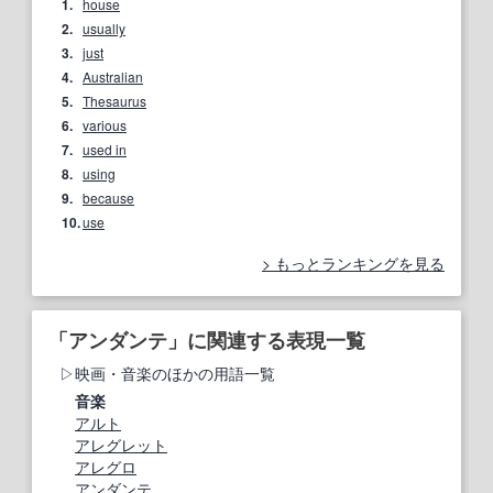
1.
house
2.
usually
3.
just
4.
Australian
5.
Thesaurus
6.
various
7.
used in
8.
using
9.
because
10.
use
もっとランキングを見る
「アンダンテ」に関連する表現一覧
映画・音楽のほかの用語一覧
音楽
アルト
アレグレット
アレグロ
アンダンテ