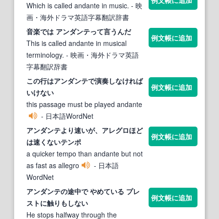
Which is called andante in music.
- 映
画・海外ドラマ英語字幕翻訳辞書
音楽では
アンダンテ
って言うんだ
例文帳に追加
This is called andante in musical
terminology.
- 映画・海外ドラマ英語
字幕翻訳辞書
この行は
アンダンテ
で演奏しなければ
例文帳に追加
いけない
this passage must be played andante
- 日本語WordNet
アンダンテ
より速いが、アレグロほど
例文帳に追加
は速くないテンポ
a quicker tempo than andante but not
as fast as allegro
- 日本語
WordNet
アンダンテ
の途中で やめている プレ
例文帳に追加
ストに触りもしない
He stops halfway through the