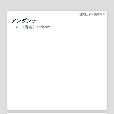
研究社 新和英中辞典
アンダンテ
【
音楽
】
andante.