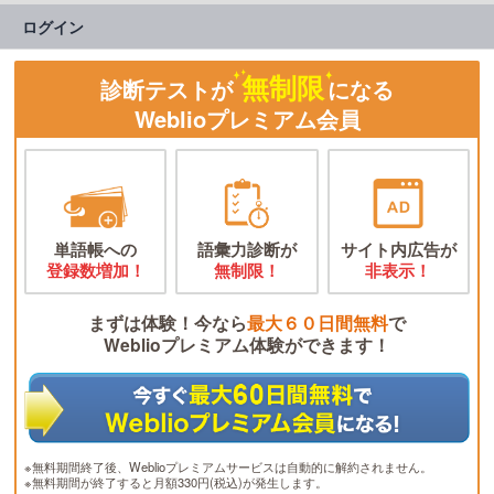
ログイン
無制限
診断テストが
になる
Weblioプレミアム会員
単語帳への
語彙力診断が
サイト内広告が
登録数増加！
無制限！
非表示！
まずは体験！今なら
最大６０日間無料
で
Weblioプレミアム体験ができます！
※無料期間終了後、Weblioプレミアムサービスは自動的に解約されません。
※無料期間が終了すると月額330円(税込)が発生します。