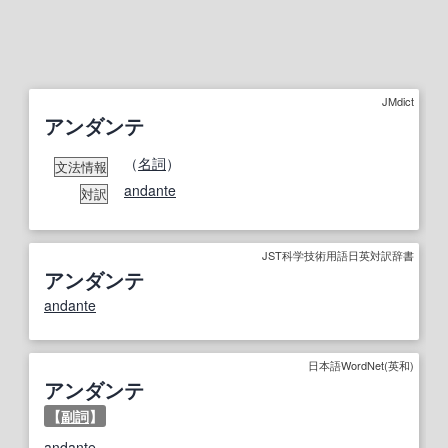
JMdict
アンダンテ
（
名詞
）
文法情報
andante
対訳
JST科学技術用語日英対訳辞書
アンダンテ
andante
日本語WordNet(英和)
アンダンテ
【
副詞
】
andante