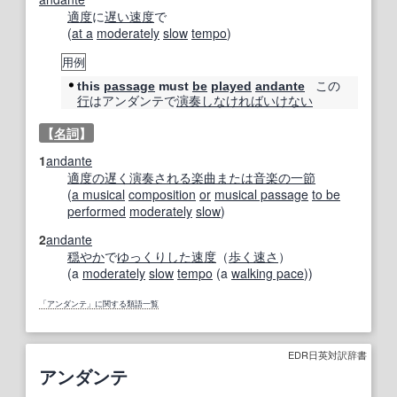
適度
に
遅い
速度
で
(
at a
moderately
slow
tempo
)
用例
この
this
passage
must
be
played
andante
行
はアンダンテで
演奏
しなければいけない
【
名詞
】
1
andante
適度の
遅く
演奏
される
楽曲
または
音楽の
一節
(
a musical
composition
or
musical passage
to be
performed
moderately
slow
)
2
andante
穏やか
で
ゆっくりした
速度
（
歩く
速さ
）
(a
moderately
slow
tempo
(a
walking pace
))
「アンダンテ」に関する類語一覧
EDR日英対訳辞書
アンダンテ