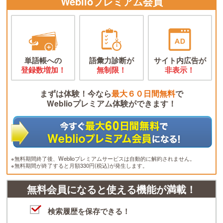
Weblioプレミアム会員
単語帳への
語彙力診断が
サイト内広告が
登録数増加！
無制限！
非表示！
まずは体験！今なら
最大６０日間無料
で
Weblioプレミアム体験ができます！
※無料期間終了後、Weblioプレミアムサービスは自動的に解約されません。
※無料期間が終了すると月額330円(税込)が発生します。
無料会員になると使える機能が満載！
検索履歴を保存できる！