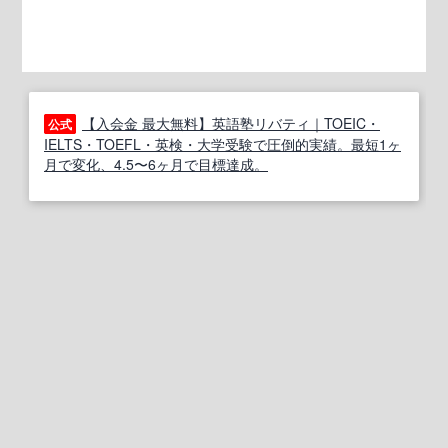
【入会金 最大無料】英語塾リバティ｜TOEIC・
公式
IELTS・TOEFL・英検・大学受験で圧倒的実績。最短1ヶ
月で変化、4.5〜6ヶ月で目標達成。