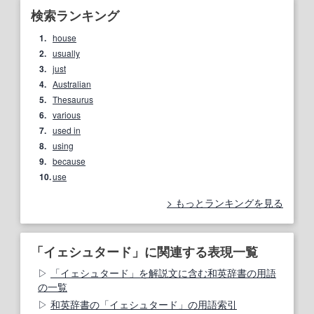
検索ランキング
1.
house
2.
usually
3.
just
4.
Australian
5.
Thesaurus
6.
various
7.
used in
8.
using
9.
because
10.
use
もっとランキングを見る
「イェシュタード」に関連する表現一覧
「イェシュタード」を解説文に含む和英辞書の用語
の一覧
和英辞書の「イェシュタード」の用語索引