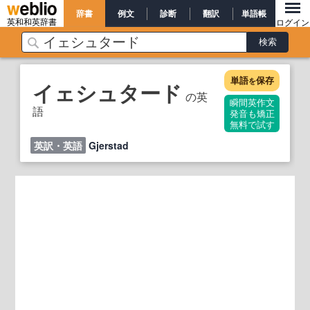
辞書
例文
診断
翻訳
単語帳
英和和英辞書
ログイン
単語
保存
を
イェシュタード
の英
瞬間英作文
語
発音も矯正
無料で試す
英訳・英語
Gjerstad