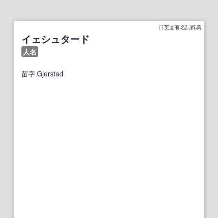
日英固有名詞辞典
イェシュタード
人名
苗字
Gjerstad