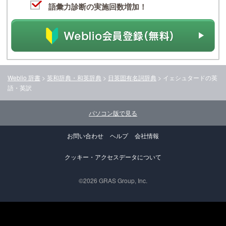
語彙力診断の実施回数増加！
Weblio 辞書
>
英和辞典・和英辞典
>
日英固有名詞辞典
>
イェシュタード
の英
語・英訳
パソコン版で見る
お問い合わせ
ヘルプ
会社情報
クッキー・アクセスデータについて
©2026 GRAS Group, Inc.