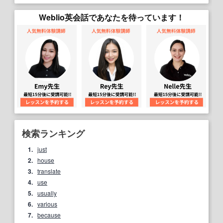
Weblio英会話であなたを待っています！
検索ランキング
1.
just
2.
house
3.
translate
4.
use
5.
usually
6.
various
7.
because