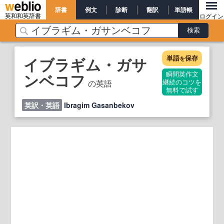
辞書
例文
診断
翻訳
単語帳
英和和英辞書
ログイン
単語
保存
イブラギム・ガサ
を
ンベコフ
瞬間英作文
の英語
継続のコツを
無料で試す
英訳・英語
Ibragim Gasanbekov