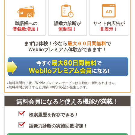
単語帳への
語彙力診断が
サイト内広告が
登録数増加！
無制限！
非表示！
まずは体験！今なら
最大６０日間無料
で
Weblioプレミアム体験ができます！
※無料期間終了後、Weblioプレミアムサービスは自動的に解約されません。
※無料期間が終了すると月額330円(税込)が発生します。
無料会員になると使える機能が満載！
検索履歴を保存できる！
語彙力診断の実施回数増加！