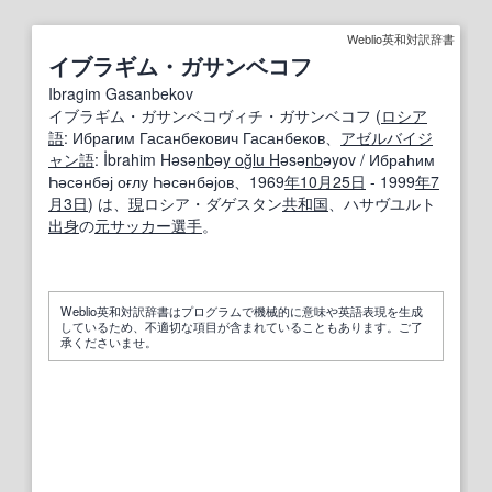
Weblio英和対訳辞書
イブラギム・ガサンベコフ
Ibragim Gasanbekov
イブラギム・ガサンベコヴィチ・ガサンベコフ (
ロシア
語
: Ибрагим Гасанбекович Гасанбеков、
アゼルバイジ
ャン語
: İbrahim Həsə
nb
ə
y o
ğ
lu H
əsə
nb
əyov / Ибраһим
Һәсәнбәј оғлу Һәсәнбәјов、1969
年
10月
25日
- 1999
年
7
月3日
) は、
現
ロシア・ダゲスタン
共和国
、ハサヴユルト
出身
の
元
サッカー選手
。
Weblio英和対訳辞書はプログラムで機械的に意味や英語表現を生成
しているため、不適切な項目が含まれていることもあります。ご了
承くださいませ。