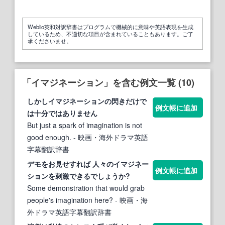
Weblio英和対訳辞書はプログラムで機械的に意味や英語表現を生成
しているため、不適切な項目が含まれていることもあります。ご了
承くださいませ。
「イマジネーション」を含む例文一覧 (10)
しかし
イマジネーション
の閃きだけで
例文帳に追加
は十分ではありません
But just a spark of imagination is not
good enough.
- 映画・海外ドラマ英語
字幕翻訳辞書
デモをお見せすれば 人々の
イマジネー
例文帳に追加
ション
を刺激できるでしょうか?
Some demonstration that would grab
people's imagination here?
- 映画・海
外ドラマ英語字幕翻訳辞書