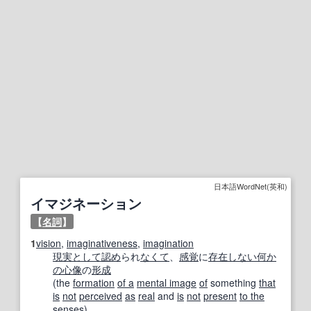
日本語WordNet(英和)
イマジネーション
【
名詞
】
1
vision
,
imaginativeness
,
imagination
現実
として
認め
られ
なくて
、
感覚
に
存在しない
何か
の
心像
の
形成
(the
formation
of a
mental image
of
something
that
is
not
perceived
as
real
and
is
not
present
to the
senses
)