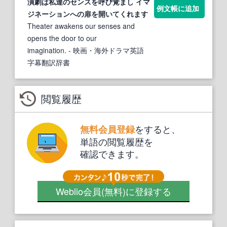
演劇は私達のセンスを呼び覚まし
イマ
例文帳に追加
ジネーション
への扉を開いてくれます
Theater awakens our senses and
opens the door to our
imagination.
- 映画・海外ドラマ英語
字幕翻訳辞書
閲覧履歴
をすると、
無料会員登録
単語の閲覧履歴を
確認できます。
Weblio会員
(無料)
に登録する