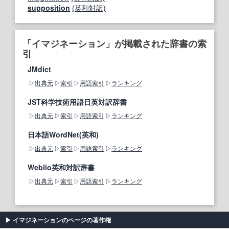
supposition
(英和対訳)
「イマジネーション」が掲載された辞書の索
引
JMdict
出典元
索引
用語索引
ランキング
JST科学技術用語日英対訳辞書
出典元
索引
用語索引
ランキング
日本語WordNet(英和)
出典元
索引
用語索引
ランキング
Weblio英和対訳辞書
出典元
索引
用語索引
ランキング
イマジネーションのページの著作権