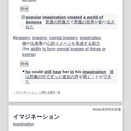
用例
popular
imagination
created
a world of
普通の
想像力
で
悪魔の
世界
が
創
り
出
さ
demons
れた
2
imagery
,
imaging
,
mental imagery
,
imagination
物
や
出来事
の
心的
イメージ
を形成する
能力
(the
ability
to form
mental
images
of
things
or
events
)
用例
彼
he
could
still
hear
her
in
his
imagination
は
想像の
中で
ずっと
彼女の
声
を
聞く
ことが
でき
た
「イマジネーション」に関する類語一覧
Weblio英和対訳辞書
イマジネーション
imagination