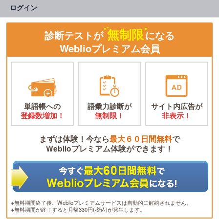
ログイン
無制限
診断テストが
になる
Weblioプレミアム会員
単語帳への
語彙力診断が
サイト内広告が
登録数増加！
無制限！
非表示！
まずは体験！今なら
最大６０日間無料
で
Weblioプレミアム体験ができます！
※無料期間終了後、Weblioプレミアムサービスは自動的に解約されません。
※無料期間が終了すると月額330円(税込)が発生します。