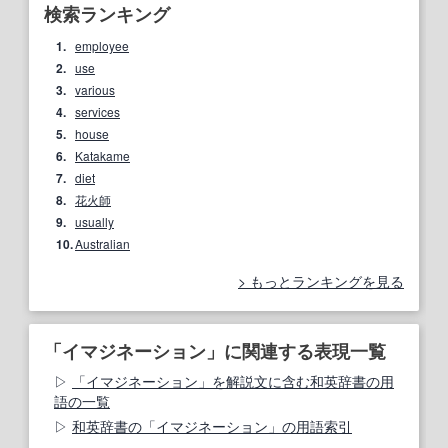
検索ランキング
1.
employee
2.
use
3.
various
4.
services
5.
house
6.
Katakame
7.
diet
8.
花火師
9.
usually
10.
Australian
もっとランキングを見る
「イマジネーション」に関連する表現一覧
「イマジネーション」を解説文に含む和英辞書の用
語の一覧
和英辞書の「イマジネーション」の用語索引