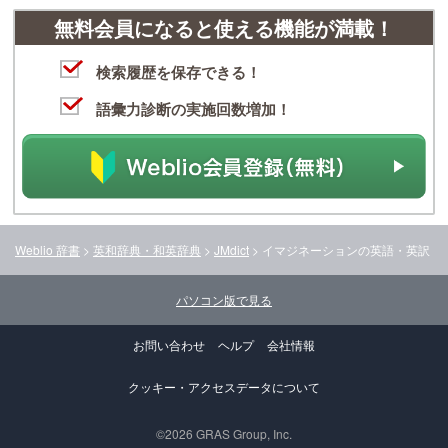
無料会員になると使える機能が満載！
検索履歴を保存できる！
語彙力診断の実施回数増加！
Weblio 辞書
>
英和辞典・和英辞典
>
JMdict
>
イマジネーション
の英語・英訳
パソコン版で見る
お問い合わせ
ヘルプ
会社情報
クッキー・アクセスデータについて
©2026 GRAS Group, Inc.