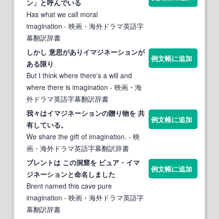
ン
」と呼んでいる
Has what we call moral
imagination
- 映画・海外ドラマ英語字
幕翻訳辞書
しかし 意思があり
イマジネーション
が
例文帳に追加
ある限り
But I think where there's a will and
where there is imagination
- 映画・海
外ドラマ英語字幕翻訳辞書
我々は
イマジネーション
の贈り物を 共
例文帳に追加
有している。
We share the gift of imagination.
- 映
画・海外ドラマ英語字幕翻訳辞書
ブレントは この洞窟を ピュア・
イマ
例文帳に追加
ジネーション
と命名しました
Brent named this cave pure
imagination
- 映画・海外ドラマ英語字
幕翻訳辞書