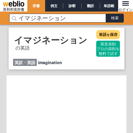
辞書
例文
診断
翻訳
単語帳
英和和英辞書
ログイン
単語
保存
を
イマジネーション
発音添削
の英語
プロの添削を
無料で試す
英訳・英語
imagination